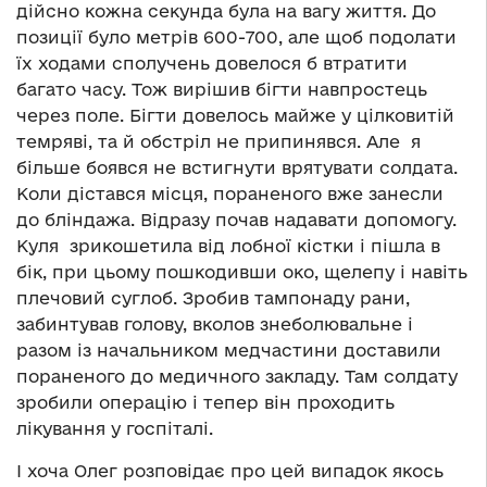
дійсно кожна секунда була на вагу життя. До
позиції було метрів 600-700, але щоб подолати
їх ходами сполучень довелося б втратити
багато часу. Тож вирішив бігти навпростець
через поле. Бігти довелось майже у цілковитій
темряві, та й обстріл не припинявся. Але я
більше боявся не встигнути врятувати солдата.
Коли дістався місця, пораненого вже занесли
до бліндажа. Відразу почав надавати допомогу.
Куля зрикошетила від лобної кістки і пішла в
бік, при цьому пошкодивши око, щелепу і навіть
плечовий суглоб. Зробив тампонаду рани,
забинтував голову, вколов знеболювальне і
разом із начальником медчастини доставили
пораненого до медичного закладу. Там солдату
зробили операцію і тепер він проходить
лікування у госпіталі.
І хоча Олег розповідає про цей випадок якось