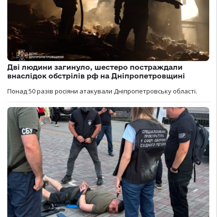
Дві людини загинуло, шестеро постраждали
внаслідок обстрілів рф на Дніпропетровщині
Понад 50 разів росіяни атакували Дніпропетровську області.