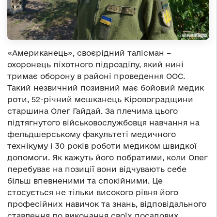
«Американець», своєрідний талісман –
охоронець піхотного підрозділу, який нині
тримає оборону в районі проведення ООС.
Такий незвичний позивний має бойовий медик
роти, 52-річний мешканець Кіровоградщини
старшина Олег Гайдай. За плечима цього
підтягнутого військовослужбовця навчання на
фельдшерському факультеті медичного
технікуму і 30 років роботи медиком швидкої
допомоги. Як кажуть його побратими, коли Олег
перебуває на позиції вони відчувають себе
більш впевненими та спокійними. Це
стосується не тільки високого рівня його
професійних навичок та знань, відповідального
ставлення до виконання своїх посадових