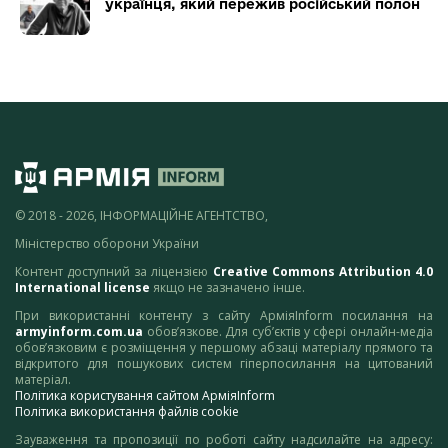
українця, який пережив російський полон
© 2018 - 2026, ІНФОРМАЦІЙНЕ АГЕНТСТВО,
Міністерство оборони України
Контент доступний за ліцензією
Creative Commons Attribution 4.0
International license
якщо не зазначено інше.
При використанні контенту з сайту АрміяInform посилання на
armyinform.com.ua
обов’язкове. Для суб’єктів у сфері онлайн-медіа
обов’язковим є розміщення у першому абзаці матеріалу прямого та
відкритого для пошукових систем гіперпосилання на цитований
матеріал.
Політика користування сайтом АрміяInform
Політика використання файлів cookie
Зауваження та пропозиції по роботі сайту надсилайте на адресу: