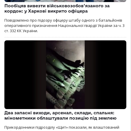
Пообіцяв вивезти військовозобов’язаного за
кордон: у Харкові викрито офіцера
Повідомлено про підозру офіцеру штабу одного з батальйонів
оперативного призначення Національної гвардії України за ч. 3
ст. 332 КК України.
Два запасні виходи, арсенал, склади, спальня:
мінометники облаштували позицію під землею
Прикордонники підрозділу «Щит» показали, як влаштований