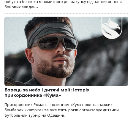
побут та безпека мінометного розрахунку під час виконання
бойових завдань.
Борець за небо і дитячі мрії: історія
прикордонника «Кума»
Прикордонник Роман із позивним «Кум» воює на важких
бомберах «Vampire» та вже п’ять років організовує дитячий
футбольний турнір на Одещині.