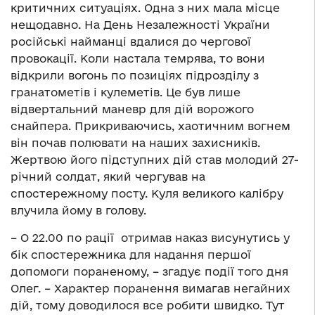
критичних ситуаціях. Одна з них мала місце
нещодавно. На День Незалежності України
російські найманці вдалися до чергової
провокації. Коли настала темрява, то вони
відкрили вогонь по позиціях підрозділу з
гранатометів і кулеметів. Це був лише
відвертальний маневр для дій ворожого
снайпера. Прикриваючись, хаотичним вогнем
він почав полювати на наших захисників.
Жертвою його підступних дій став молодий 27-
річний солдат, який чергував на
спостережному посту. Куля великого калібру
влучила йому в голову.
– О 22.00 по рації отримав наказ висунутись у
бік спостережника для надання першої
допомоги пораненому, – згадує події того дня
Олег. – Характер поранення вимагав негайних
дій, тому доводилося все робити швидко. Тут