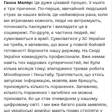
Ганна Маляр:
Це дуже цікавий процес. У нього
є три причини. По-перше, звичайний людський
страх за наших воїнів. Це неймовірна рана, коли
ми втрачаємо кожного, люди не витримують,
починають панікувати і викладати це в
соцмережі. По-друге, є частина людей, які
сумніваються в армії. Сумніватися у ЗС України
не треба, я запевняю, що вони у повній бойовій
готовності боронити нашу державу. На Сході
України командують професіонали. Вже немає
навіть тих кадрових суперечностей, які були
кілька місяців тому: злагоджено триває робота
Міноборони і Генштабу. Трапляється, що хтось
запускає інформацію, мовляв, вам брешуть,
приховують кількість поранених. Запевняю,
кількість поранених і загиблих не можна
приховати, бо це стає очевидним у нашому
цифровому світі. І ми вже багато разів заявляли,
що українські армійці мають право стріляти у