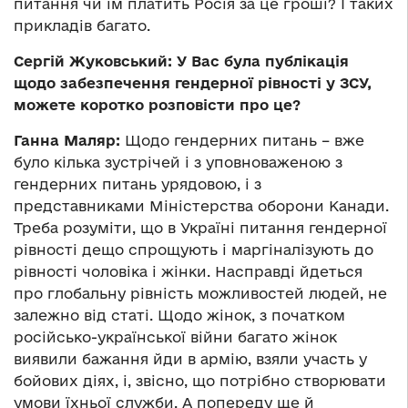
питання чи їм платить Росія за це гроші? І таких
прикладів багато.
Сергій Жуковський: У Вас була публікація
щодо забезпечення гендерної рівності у ЗСУ,
можете коротко розповісти про це?
Ганна Маляр:
Щодо гендерних питань – вже
було кілька зустрічей і з уповноваженою з
гендерних питань урядовою, і з
представниками Міністерства оборони Канади.
Треба розуміти, що в Україні питання гендерної
рівності дещо спрощують і маргіналізують до
рівності чоловіка і жінки. Насправді йдеться
про глобальну рівність можливостей людей, не
залежно від статі. Щодо жінок, з початком
російсько-української війни багато жінок
виявили бажання йди в армію, взяли участь у
бойових діях, і, звісно, що потрібно створювати
умови їхньої служби. А попереду ще й