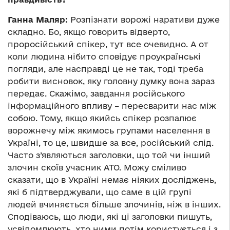
Ганна Маляр:
Розпізнати ворожі наративи дуже
складно. Бо, якщо говорить відверто,
проросійський спікер, тут все очевидно. А от
коли людина нібито сповідує проукраїнські
погляди, але насправді це не так, тоді треба
робити висновок, яку головну думку вона зараз
передає. Скажімо, завдання російського
інформаційного впливу – пересварити нас між
собою. Тому, якщо якийсь спікер розпалює
ворожнечу між якимось групами населення в
Україні, то це, швидше за все, російський слід.
Часто з’являються заголовки, що той чи інший
злочин скоїв учасник АТО. Можу сміливо
сказати, що в Україні немає ніяких досліджень,
які б підтверджували, що саме в цій групі
людей вчиняється більше злочинів, ніж в інших.
Сподіваюсь, що люди, які ці заголовки пишуть,
усвідомлюють, хто ними потім користується і з