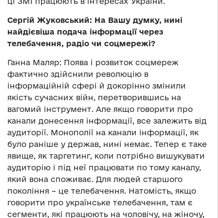
ці ЗМІ працюють в інтересах України.
Сергій Жуковський: На Вашу думку, нині
найдієвіша подача інформації через
телебачення, радіо чи соцмережі?
Ганна Маляр: Поява і розвиток соцмереж
фактично здійснили революцію в
інформаційній сфері й докорінно змінили
якість сучасних війн, перетворившись на
вагомий інструмент. Але якщо говорити про
канали донесення інформації, все залежить від
аудиторії. Монополії на канали інформації, як
було раніше у держав, нині немає. Тепер є таке
явище, як таргетинг, коли потрібно вишукувати
аудиторію і під неї працювати по тому каналу,
який вона споживає. Для людей старшого
покоління – це телебачення. Натомість, якщо
говорити про українське телебачення, там є
сегменти, які працюють на чоловічу, на жіночу,