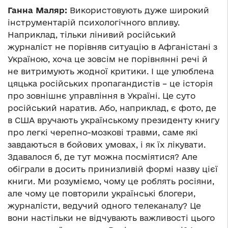
Ганна Маляр:
Використовують дуже широкий
інструментарій психологічного впливу.
Наприклад, тільки лінивий російський
журналіст не порівняв ситуацію в Афганістані з
Україною, хоча це зовсім не порівнянні речі й
не витримують жодної критики. І ще улюблена
цяцька російських пропагандистів – це історія
про зовнішнє управління в Україні. Це суто
російський наратив. Або, наприклад, є фото, де
в США вручають українському президенту книгу
про легкі черепно-мозкові травми, саме які
завдаються в бойових умовах, і як їх лікувати.
Здавалося б, де тут можна посміятися? Але
обіграли в досить принизливій формі назву цієї
книги. Ми розуміємо, чому це роблять росіяни,
але чому це повторили українські блогери,
журналісти, ведучий одного телеканалу? Це
вони настільки не відчувають важливості цього