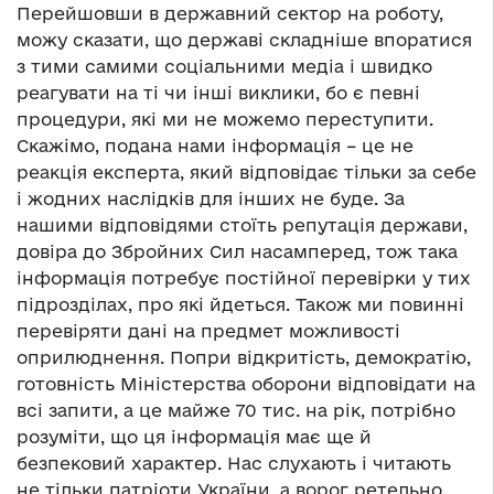
Перейшовши в державний сектор на роботу,
можу сказати, що державі складніше впоратися
з тими самими соціальними медіа і швидко
реагувати на ті чи інші виклики, бо є певні
процедури, які ми не можемо переступити.
Скажімо, подана нами інформація – це не
реакція експерта, який відповідає тільки за себе
і жодних наслідків для інших не буде. За
нашими відповідями стоїть репутація держави,
довіра до Збройних Сил насамперед, тож така
інформація потребує постійної перевірки у тих
підрозділах, про які йдеться. Також ми повинні
перевіряти дані на предмет можливості
оприлюднення. Попри відкритість, демократію,
готовність Міністерства оборони відповідати на
всі запити, а це майже 70 тис. на рік, потрібно
розуміти, що ця інформація має ще й
безпековий характер. Нас слухають і читають
не тільки патріоти України, а ворог ретельно