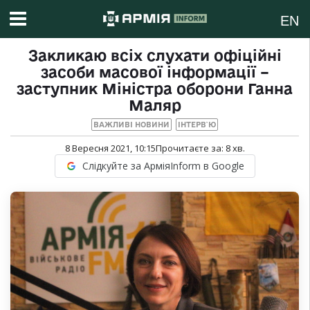
EN
Закликаю всіх слухати офіційні
засоби масової інформації –
заступник Міністра оборони Ганна
Маляр
ВАЖЛИВІ НОВИНИ
ІНТЕРВ`Ю
8 Вересня 2021, 10:15
Прочитаєте за:
8
хв.
Слідкуйте за АрміяInform в Google