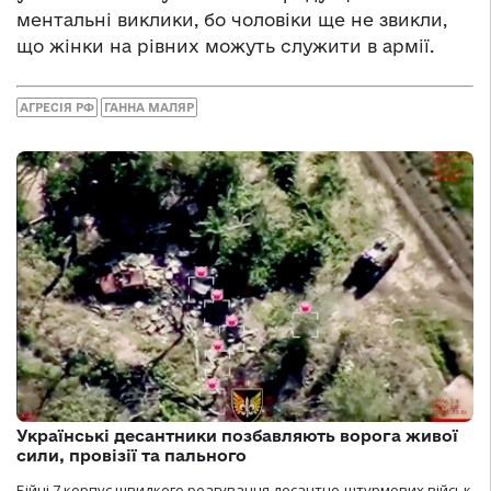
ментальні виклики, бо чоловіки ще не звикли,
що жінки на рівних можуть служити в армії.
АГРЕСІЯ РФ
ГАННА МАЛЯР
Українські десантники позбавляють ворога живої
сили, провізії та пального
Бійці 7 корпус швидкого реагування десантно-штурмових військ