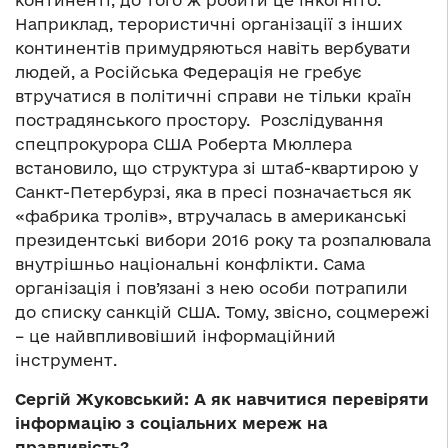
континенті, до того ж робити це інкогніто.
Наприклад, терористичні організації з інших
континентів примудряються навіть вербувати
людей, а Російська Федерація не гребує
втручатися в політичні справи не тільки країн
пострадянського простору. Розслідування
спецпрокурора США Роберта Мюллера
встановило, що структура зі штаб-квартирою у
Санкт-Петербурзі, яка в пресі позначається як
«фабрика тролів», втручалась в американські
президентські вибори 2016 року та розпалювала
внутрішньо національні конфлікти. Сама
організація і пов’язані з нею особи потрапили
до списку санкцій США. Тому, звісно, соцмережі
– це найвпливовіший інформаційний
інструмент.
Сергій Жуковський: А як навчитися перевіряти
інформацію з соціальних мереж на
правдивість?