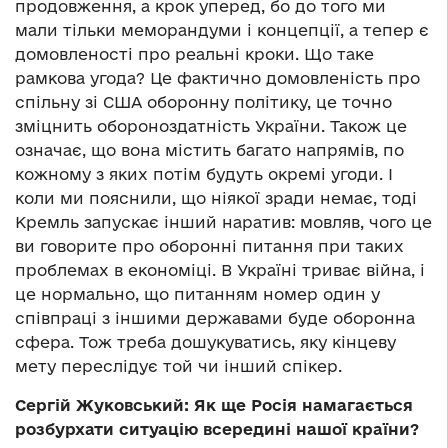
продовження, а крок уперед, бо до того ми
мали тільки меморандуми і концепції, а тепер є
домовленості про реальні кроки. Що таке
рамкова угода? Це фактично домовленість про
спільну зі США оборонну політику, це точно
зміцнить обороноздатність України. Також це
означає, що вона містить багато напрямів, по
кожному з яких потім будуть окремі угоди. І
коли ми пояснили, що ніякої зради немає, тоді
Кремль запускає інший наратив: мовляв, чого це
ви говорите про оборонні питання при таких
проблемах в економіці. В Україні триває війна, і
це нормально, що питанням номер один у
співпраці з іншими державами буде оборонна
сфера. Тож треба дошукуватись, яку кінцеву
мету переслідує той чи інший спікер.
Сергій Жуковський: Як ще Росія намагається
розбурхати ситуацію всередині нашої країни?