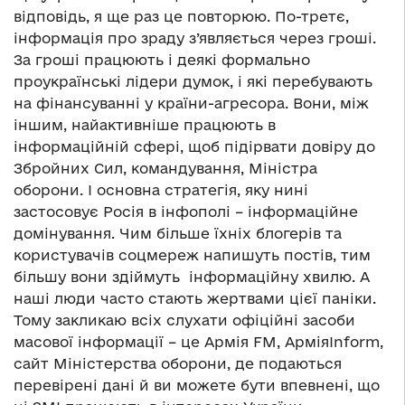
відповідь, я ще раз це повторюю. По-третє,
інформація про зраду з’являється через гроші.
За гроші працюють і деякі формально
проукраїнські лідери думок, і які перебувають
на фінансуванні у країни-агресора. Вони, між
іншим, найактивніше працюють в
інформаційній сфері, щоб підірвати довіру до
Збройних Сил, командування, Міністра
оборони. І основна стратегія, яку нині
застосовує Росія в інфополі – інформаційне
домінування. Чим більше їхніх блогерів та
користувачів соцмереж напишуть постів, тим
більшу вони здіймуть інформаційну хвилю. А
наші люди часто стають жертвами цієї паніки.
Тому закликаю всіх слухати офіційні засоби
масової інформації – це Армія FM, АрміяІnform,
сайт Міністерства оборони, де подаються
перевірені дані й ви можете бути впевнені, що