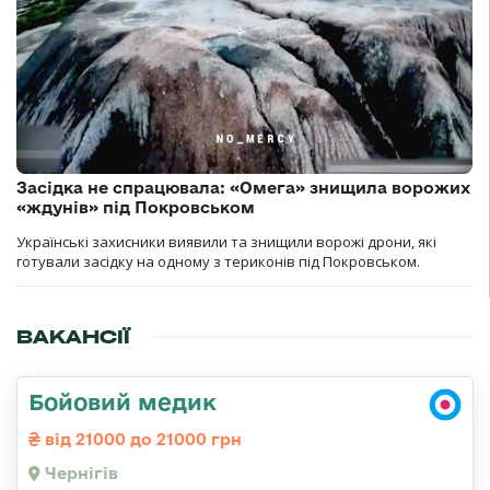
Засідка не спрацювала: «Омега» знищила ворожих
«ждунів» під Покровськом
Українські захисники виявили та знищили ворожі дрони, які
готували засідку на одному з териконів під Покровськом.
ВАКАНСІЇ
Бойовий медик
від 21000 до 21000 грн
Чернігів