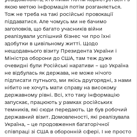
якою метою інформація потім розганяється.
Тож не треба на такі російські провокації
піддаватися. Але чомусь ми не бачимо
заголовків, що багато учасників війни
реалізували успішний бізнес чи про їхні
здобутки в цивільному житті. Щодо
нещодавнього візиту Президента України і
Міністра оборони до США, там теж дуже
очевидні були Російські наративи – що Україна
не відбулась як держава, не може нічого
підписати путнього, ми якісь другорядні, з нами
нібито не хочуть мати справу на високому
державному рівні. Всі, хто таку інформацію
запускає, працюють у рамках російських
темників, які сюди передають. Це був робочий
державний візит. Домовленості, які реалізувала
Україна, – це продовження багаторічної
співпраці зі США в оборонній сфері. І не просто