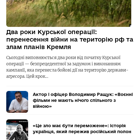
Два роки Курської операції:
перенесення війни на територію рф та
злам планів Кремля
Сьогодні виповнюється два роки від початку Курської
операції — безпрецедентної за задумом і виконанням
кампанії, яка перенесла бойові дії на територію держави-
агресора. Цей крок…
Актор і офіцер Володимир Ращук: «Воєнні
фільми не мають нічого спільного з
війною»
«Це зло має бути переможене»: історія
українця, який пережив російський полон