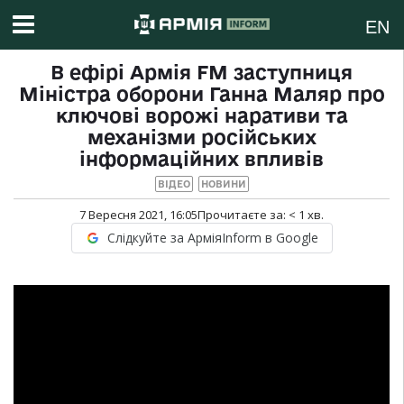
EN
В ефірі Армія FM заступниця
Міністра оборони Ганна Маляр про
ключові ворожі наративи та
механізми російських
інформаційних впливів
ВІДЕО
НОВИНИ
7 Вересня 2021, 16:05
Прочитаєте за:
< 1
хв.
Слідкуйте за АрміяInform в Google