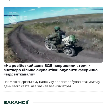
«На російський день ВДВ накришили втричі-
вчетверо більше окупантів»: окупанти феєрично
«відсвяткували»
На Олександрівському напрямку ворог спробував атакувати у
день свого свята, але зазнав великих втрат.
ВАКАНСІЇ