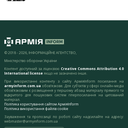
© 2018 - 2026, ІНФОРМАЦІЙНЕ АГЕНТСТВО,
Міністерство оборони України
Контент доступний за ліцензією
Creative Commons Attribution 4.0
International license
якщо не зазначено інше.
При використанні контенту з сайту АрміяInform посилання на
armyinform.com.ua
обов’язкове. Для суб’єктів у сфері онлайн-медіа
обов’язковим є розміщення у першому абзаці матеріалу прямого та
відкритого для пошукових систем гіперпосилання на цитований
матеріал.
Політика користування сайтом АрміяInform
Політика використання файлів cookie
Зауваження та пропозиції по роботі сайту надсилайте на адресу:
webmaster@armyinform.com.ua