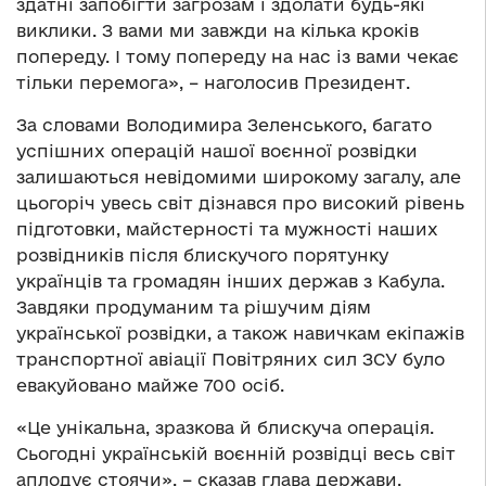
здатні запобігти загрозам і здолати будь-які
виклики. З вами ми завжди на кілька кроків
попереду. І тому попереду на нас із вами чекає
тільки перемога», – наголосив Президент.
За словами Володимира Зеленського, багато
успішних операцій нашої воєнної розвідки
залишаються невідомими широкому загалу, але
цьогоріч увесь світ дізнався про високий рівень
підготовки, майстерності та мужності наших
розвідників після блискучого порятунку
українців та громадян інших держав з Кабула.
Завдяки продуманим та рішучим діям
української розвідки, а також навичкам екіпажів
транспортної авіації Повітряних сил ЗСУ було
евакуйовано майже 700 осіб.
«Це унікальна, зразкова й блискуча операція.
Сьогодні українській воєнній розвідці весь світ
аплодує стоячи», – сказав глава держави.