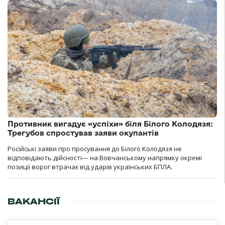
Противник вигадує «успіхи» біля Білого Колодязя:
Трегубов спростував заяви окупантів
Російські заяви про просування до Білого Колодязя не
відповідають дійсності— на Вовчанському напрямку окремі
позиції ворог втрачає від ударів українських БПЛА.
ВАКАНСІЇ