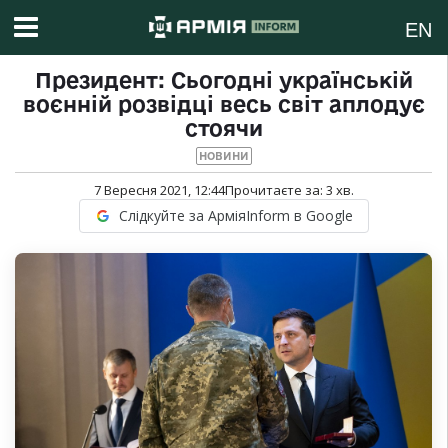
EN
Президент: Сьогодні українській
воєнній розвідці весь світ аплодує
стоячи
НОВИНИ
7 Вересня 2021, 12:44
Прочитаєте за:
3
хв.
Слідкуйте за АрміяInform в Google