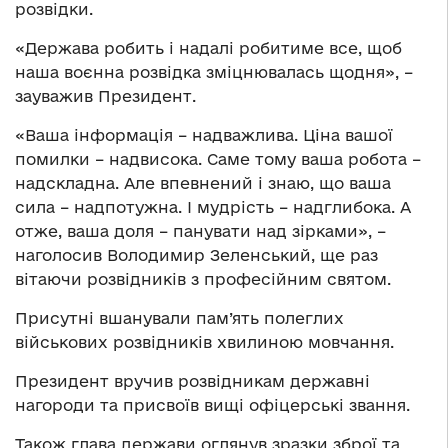
розвідки.
«Держава робить і надалі робитиме все, щоб
наша воєнна розвідка зміцнювалась щодня», –
зауважив Президент.
«Ваша інформація – надважлива. Ціна вашої
помилки – надвисока. Саме тому ваша робота –
надскладна. Але впевнений і знаю, що ваша
сила – надпотужна. І мудрість – надглибока. А
отже, ваша доля – панувати над зірками», –
наголосив Володимир Зеленський, ще раз
вітаючи розвідників з професійним святом.
Присутні вшанували пам’ять полеглих
військових розвідників хвилиною мовчання.
Президент вручив розвідникам державні
нагороди та присвоїв вищі офіцерські звання.
Також глава держави оглянув зразки зброї та