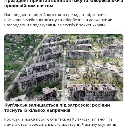
Президент привітав воїнів зв’язку та кібербезпеки з
професійним святом
Напередодні професійного свята президент відзначив
військовослужбовців зв’язку та кібербезпеки державними
нагородами та подякував їм за службу й захист України.
Куп’янськ залишається під загрозою: росіяни
тиснуть із кількох напрямків
Російські війська посилюють тиск на Куп’янськ із півночі та
намагаються заводити в місто малі групи. Частину окупантів