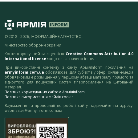
© 2018 - 2026, ІНФОРМАЦІЙНЕ АГЕНТСТВО,
Міністерство оборони України
Контент доступний за ліцензією
Creative Commons Attribution 4.0
International license
якщо не зазначено інше.
При використанні контенту з сайту АрміяInform посилання на
armyinform.com.ua
обов’язкове. Для суб’єктів у сфері онлайн-медіа
обов’язковим є розміщення у першому абзаці матеріалу прямого та
відкритого для пошукових систем гіперпосилання на цитований
матеріал.
Політика користування сайтом АрміяInform
Політика використання файлів cookie
Зауваження та пропозиції по роботі сайту надсилайте на адресу:
webmaster@armyinform.com.ua