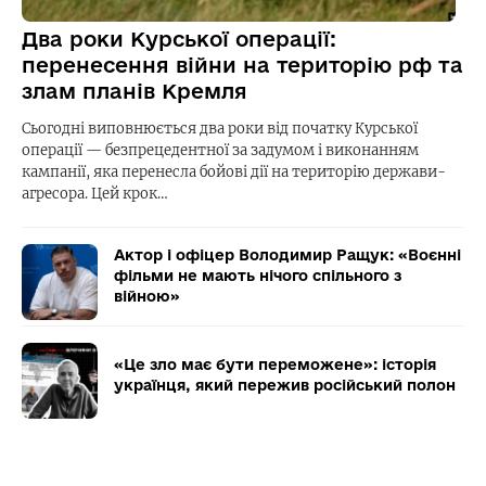
Два роки Курської операції:
перенесення війни на територію рф та
злам планів Кремля
Сьогодні виповнюється два роки від початку Курської
операції — безпрецедентної за задумом і виконанням
кампанії, яка перенесла бойові дії на територію держави-
агресора. Цей крок…
Актор і офіцер Володимир Ращук: «Воєнні
фільми не мають нічого спільного з
війною»
«Це зло має бути переможене»: історія
українця, який пережив російський полон