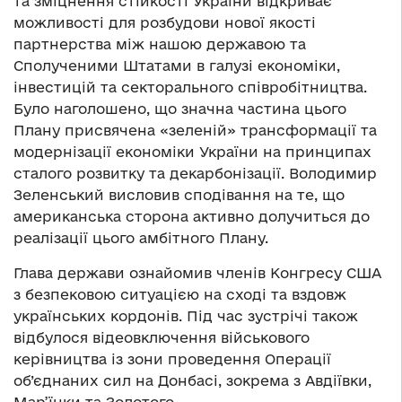
та зміцнення стійкості України відкриває
можливості для розбудови нової якості
партнерства між нашою державою та
Сполученими Штатами в галузі економіки,
інвестицій та секторального співробітництва.
Було наголошено, що значна частина цього
Плану присвячена «зеленій» трансформації та
модернізації економіки України на принципах
сталого розвитку та декарбонізації. Володимир
Зеленський висловив сподівання на те, що
американська сторона активно долучиться до
реалізації цього амбітного Плану.
Глава держави ознайомив членів Конгресу США
з безпековою ситуацією на сході та вздовж
українських кордонів. Під час зустрічі також
відбулося відеовключення військового
керівництва із зони проведення Операції
об’єднаних сил на Донбасі, зокрема з Авдіївки,
Мар’їнки та Золотого.