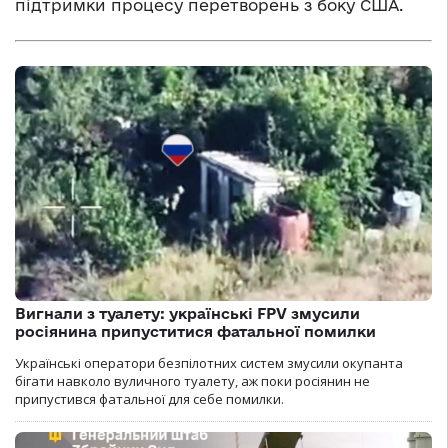
підтримки процесу перетворень з боку США.
Вигнали з туалету: українські FPV змусили
росіянина припуститися фатальної помилки
Українські оператори безпілотних систем змусили окупанта
бігати навколо вуличного туалету, аж поки росіянин не
припустився фатальної для себе помилки.