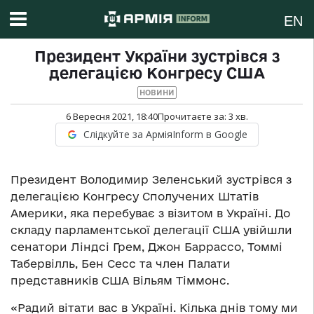
EN
Президент України зустрівся з
делегацією Конгресу США
НОВИНИ
6 Вересня 2021, 18:40
Прочитаєте за:
3
хв.
Слідкуйте за АрміяInform в Google
Президент Володимир Зеленський зустрівся з
делегацією Конгресу Сполучених Штатів
Америки, яка перебуває з візитом в Україні. До
складу парламентської делегації США увійшли
сенатори Ліндсі Грем, Джон Баррасcо, Томмі
Табервілль, Бен Сесс та член Палати
представників США Вільям Тіммонс.
«Радий вітати вас в Україні. Кілька днів тому ми