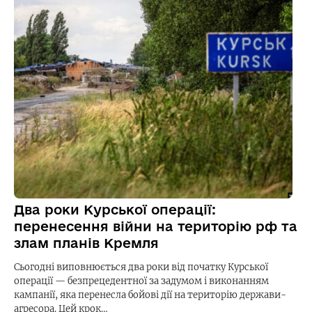
Два роки Курської операції:
перенесення війни на територію рф та
злам планів Кремля
Сьогодні виповнюється два роки від початку Курської
операції — безпрецедентної за задумом і виконанням
кампанії, яка перенесла бойові дії на територію держави-
агресора. Цей крок…