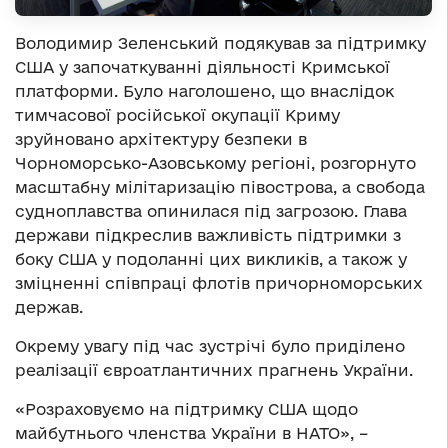
Володимир Зеленський подякував за підтримку
США у започаткуванні діяльності Кримської
платформи. Було наголошено, що внаслідок
тимчасової російської окупації Криму
зруйновано архітектуру безпеки в
Чорноморсько-Азовському регіоні, розгорнуто
масштабну мілітаризацію півострова, а свобода
судноплавства опинилася під загрозою. Глава
держави підкреслив важливість підтримки з
боку США у подоланні цих викликів, а також у
зміцненні співпраці флотів причорноморських
держав.
Окрему увагу під час зустрічі було приділено
реалізації євроатлантичних прагнень України.
«Розраховуємо на підтримку США щодо
майбутнього членства України в НАТО», –