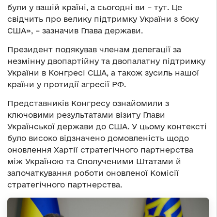
були у вашій країні, а сьогодні ви – тут. Це
свідчить про велику підтримку України з боку
США», – зазначив Глава держави.
Президент подякував членам делегації за
незмінну двопартійну та двопалатну підтримку
України в Конгресі США, а також зусиль нашої
країни у протидії агресії РФ.
Представників Конгресу ознайомили з
ключовими результатами візиту Глави
Української держави до США. У цьому контексті
було високо відзначено домовленість щодо
оновлення Хартії стратегічного партнерства
між Україною та Сполученими Штатами й
започаткування роботи оновленої Комісії
стратегічного партнерства.