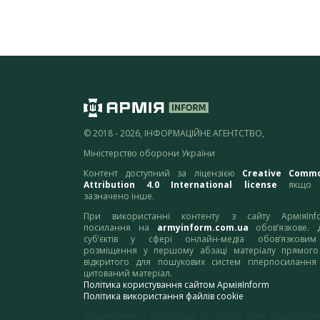
© 2018 - 2026, ІНФОРМАЦІЙНЕ АГЕНТСТВО,
Міністерство оборони України
Контент доступний за ліцензією
Creative Comm
Attribution 4.0 International license
якщо 
зазначено інше.
При використанні контенту з сайту АрміяInf
посилання на
armyinform.com.ua
обов’язкове. 
суб’єктів у сфері онлайн-медіа обов’язкови
розміщення у першому абзаці матеріалу прямого
відкритого для пошукових систем гіперпосилання
цитований матеріал.
Політика користування сайтом АрміяInform
Політика використання файлів cookie
Зауваження та пропозиції по роботі сайту надсилайте