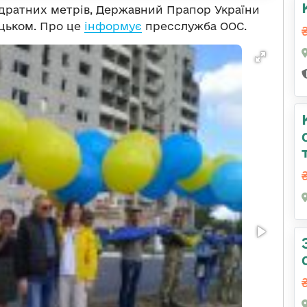
адратних метрів, Державний Прапор України
ецьком. Про це
інформує
пресслужба ООС.