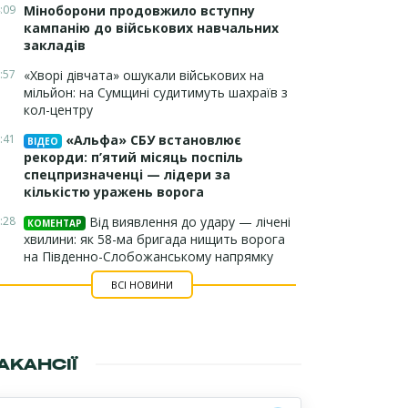
:09
Міноборони продовжило вступну
кампанію до військових навчальних
закладів
:57
«Хворі дівчата» ошукали військових на
мільйон: на Сумщині судитимуть шахраїв з
кол-центру
:41
«Альфа» СБУ встановлює
ВІДЕО
рекорди: п’ятий місяць поспіль
спецпризначенці — лідери за
кількістю уражень ворога
:28
Від виявлення до удару — лічені
КОМЕНТАР
хвилини: як 58-ма бригада нищить ворога
на Південно-Слобожанському напрямку
ВСІ НОВИНИ
АКАНСІЇ