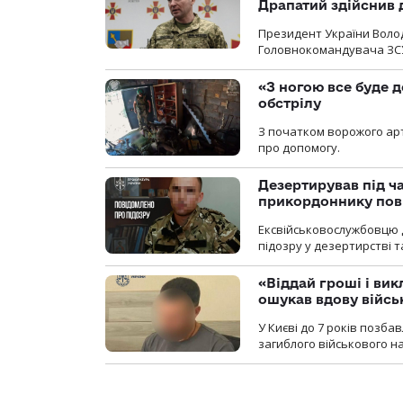
Драпатий здійснив 
Президент України Воло
Головнокомандувача ЗС
«З ногою все буде д
обстрілу
З початком ворожого арт
про допомогу.
Дезертирував під ч
прикордоннику пов
Ексвійськовослужбовцю 
підозру у дезертирстві т
«Віддай гроші і вик
ошукав вдову війсь
У Києві до 7 років позб
загиблого військового на