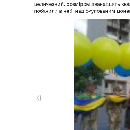
Величезний, розміром дванадцять кв
побачили в небі над окупованим Дон