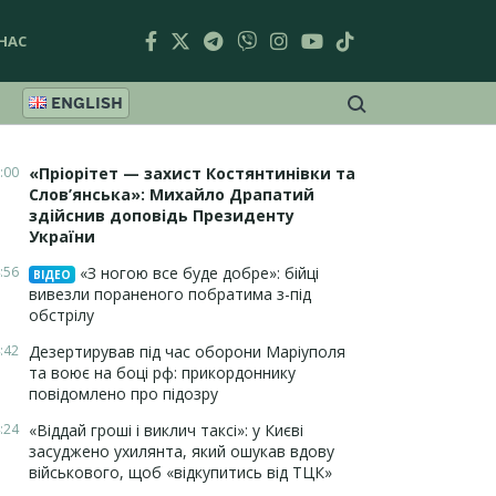
НАС
ENGLISH
:00
«Пріорітет — захист Костянтинівки та
Слов’янська»: Михайло Драпатий
здійснив доповідь Президенту
України
:56
«З ногою все буде добре»: бійці
ВІДЕО
вивезли пораненого побратима з-під
обстрілу
:42
Дезертирував під час оборони Маріуполя
та воює на боці рф: прикордоннику
повідомлено про підозру
:24
«Віддай гроші і виклич таксі»: у Києві
засуджено ухилянта, який ошукав вдову
військового, щоб «відкупитись від ТЦК»