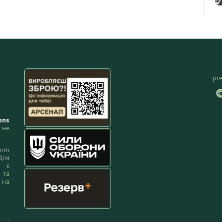
pr
ons
не
orm
Для
м є
 та
 на
 на