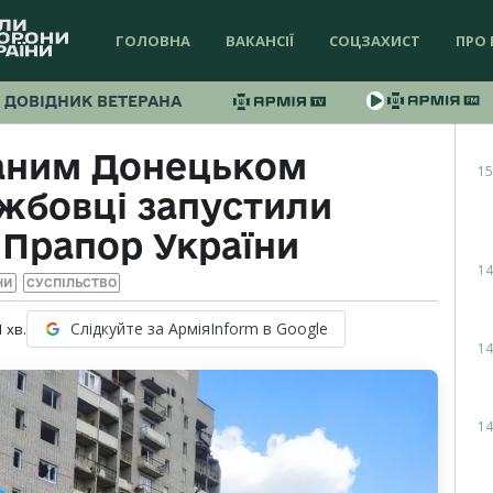
ГОЛОВНА
ВАКАНСІЇ
СОЦЗАХИСТ
ПРО 
ДОВІДНИК ВЕТЕРАНА
аним Донецьком
15
жбовці запустили
Прапор України
14
НИ
СУСПІЛЬСТВО
Слідкуйте за АрміяInform в Google
1
хв.
14
14