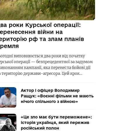
ва роки Курської операції:
еренесення війни на
ериторію рф та злам планів
ремля
ьогодні виповнюється два роки від початку
урської операції — безпрецедентної за задумом
виконанням кампанії, яка перенесла бойові дії
а територію держави-агресора. Цей крок…
Актор і офіцер Володимир
Ращук: «Воєнні фільми не мають
нічого спільного з війною»
«Це зло має бути переможене»:
історія українця, який пережив
російський полон