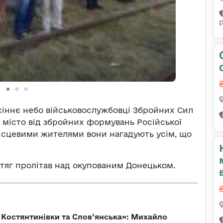
осіннє небо військовослужбовці Збройних Сил
 місто від збройних формувань Російської
місцевими жителями вони нагадують усім, що
стяг пролітав над окупованим Донецьком.
т Костянтинівки та Слов’янська»: Михайло