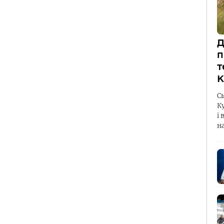
Д
п
т
К
С
К
і 
н