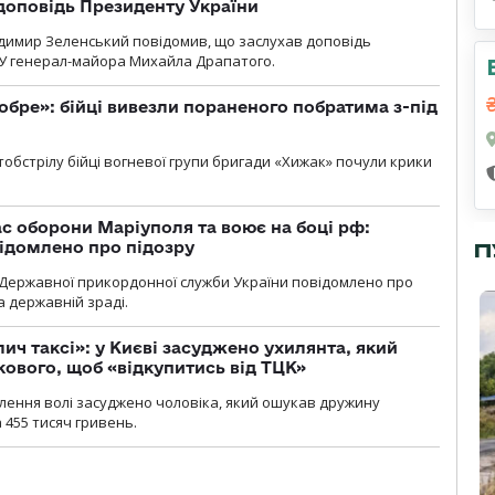
доповідь Президенту України
димир Зеленський повідомив, що заслухав доповідь
У генерал-майора Михайла Драпатого.
обре»: бійці вивезли пораненого побратима з-під
обстрілу бійці вогневої групи бригади «Хижак» почули крики
ас оборони Маріуполя та воює на боці рф:
ідомлено про підозру
П
Державної прикордонної служби України повідомлено про
а державній зраді.
лич таксі»: у Києві засуджено ухилянта, який
кового, щоб «відкупитись від ТЦК»
авлення волі засуджено чоловіка, який ошукав дружину
 455 тисяч гривень.