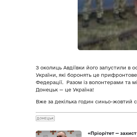
З околиць Авдіївки його запустили в 
України, які боронять це прифронтове
Федерації. Разом із волонтерами та 
Донецьк — це Україна!
Вже за декілька годин синьо-жовтий 
ДОНЕЦЬК
«Пріорітет — захис