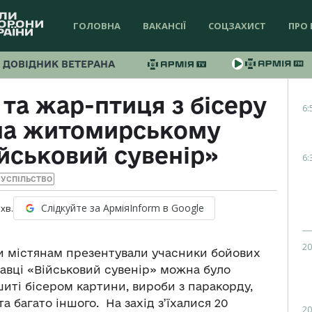
ГОЛОВНА
ВАКАНСІЇ
СОЦЗАХИСТ
ПРО 
ДОВІДНИК ВЕТЕРАНА
та жар-птиця з бісеру
6:
 на житомирському
йськовий сувенір»
6:
УСПІЛЬСТВО
Слідкуйте за АрміяInform в Google
хв.
20
и містянам презентували учасники бойових
тавці «Військовий сувенір» можна було
иті бісером картини, вироби з паракорду,
а багато іншого. На захід з’їхалися 20
20