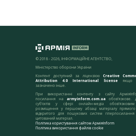
© 2018 - 2026, ІНФОРМАЦІЙНЕ АГЕНТСТВО,
Міністерство оборони України
Контент доступний за ліцензією
Creative Comm
Attribution 4.0 International license
якщо 
зазначено інше.
При використанні контенту з сайту АрміяInf
посилання на
armyinform.com.ua
обов’язкове. 
суб’єктів у сфері онлайн-медіа обов’язкови
розміщення у першому абзаці матеріалу прямого
відкритого для пошукових систем гіперпосилання
цитований матеріал.
Політика користування сайтом АрміяInform
Політика використання файлів cookie