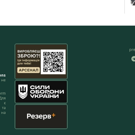
pr
ons
не
orm
Для
м є
 та
 на