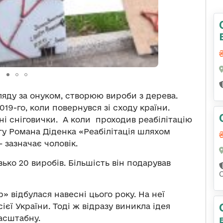
ляду за онуком, створюю вироби з дерева.
19-го, коли повернувся зі сходу країни.
 сніговички. А коли проходив реабілітацію
игу Романа Діденка «Реабілітація шляхом
 зазначає чоловік.
зько 20 виробів. Більшість він подарував
 відбулася навесні цього року. На неї
сієї України. Тоді ж відразу виникла ідея
масштабну.