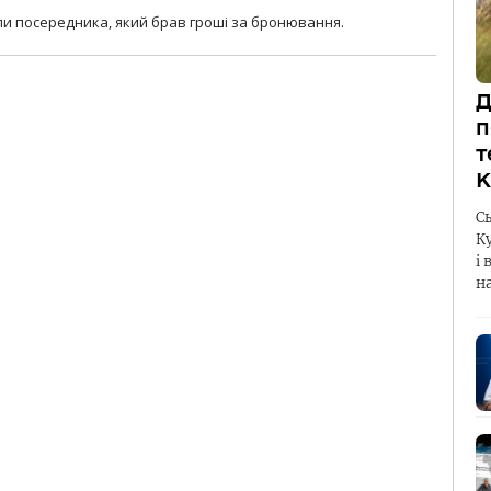
и посередника, який брав гроші за бронювання.
Д
п
т
К
С
К
і 
н