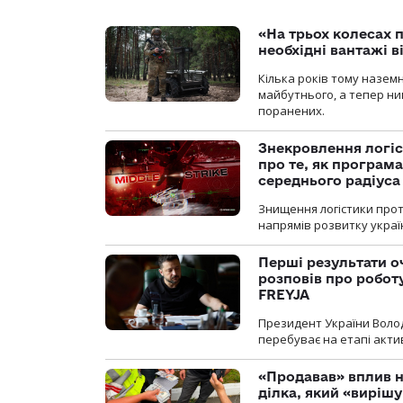
«На трьох колесах 
необхідні вантажі 
Кілька років тому назем
майбутнього, а тепер ни
поранених.
Знекровлення логіс
про те, як програм
середнього радіуса
Знищення логістики прот
напрямів розвитку украї
Перші результати о
розповів про робот
FREYJA
Президент України Воло
перебуває на етапі актив
«Продавав» вплив н
ділка, який «виріш