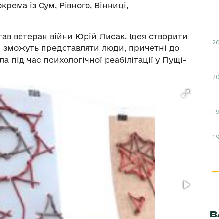
окрема із Сум, Рівного, Вінниці,
тав ветеран війни Юрій Лисак. Ідея створити
20
оти зможуть представляти люди, причетні до
а під час психологічної реабілітації у Пущі-
20
19
19
В