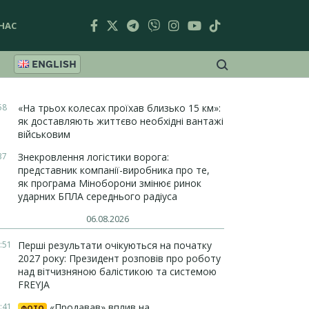
НАС
ENGLISH
58
«На трьох колесах проїхав близько 15 км»:
як доставляють життєво необхідні вантажі
військовим
37
Знекровлення логістики ворога:
представник компанії-виробника про те,
як програма Міноборони змінює ринок
ударних БПЛА середнього радіуса
06.08.2026
:51
Перші результати очікуються на початку
2027 року: Президент розповів про роботу
над вітчизняною балістикою та системою
FREYJA
:41
«Продавав» вплив на
ФОТО