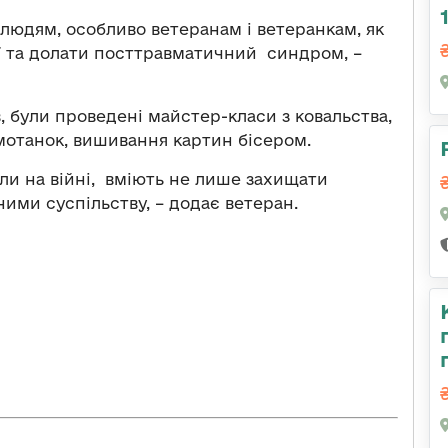
людям, особливо ветеранам і ветеранкам, як
ії та долати посттравматичний синдром, –
в, були проведені майстер-класи з ковальства,
мотанок, вишивання картин бісером.
ули на війні, вміють не лише захищати
ними суспільству, – додає ветеран.