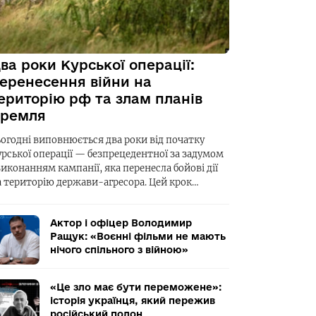
ва роки Курської операції:
еренесення війни на
ериторію рф та злам планів
ремля
ьогодні виповнюється два роки від початку
урської операції — безпрецедентної за задумом
виконанням кампанії, яка перенесла бойові дії
а територію держави-агресора. Цей крок…
Актор і офіцер Володимир
Ращук: «Воєнні фільми не мають
нічого спільного з війною»
«Це зло має бути переможене»:
історія українця, який пережив
російський полон