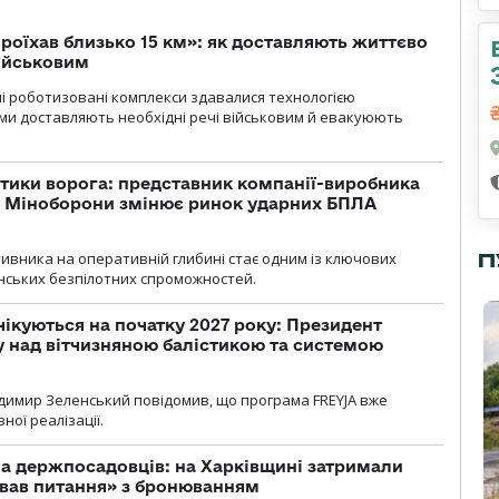
проїхав близько 15 км»: як доставляють життєво
військовим
ні роботизовані комплекси здавалися технологією
ми доставляють необхідні речі військовим й евакуюють
тики ворога: представник компанії-виробника
а Міноборони змінює ринок ударних БПЛА
ивника на оперативній глибині стає одним із ключових
П
нських безпілотних спроможностей.
чікуються на початку 2027 року: Президент
у над вітчизняною балістикою та системою
димир Зеленський повідомив, що програма FREYJA вже
ної реалізації.
а держпосадовців: на Харківщині затримали
ував питання» з бронюванням