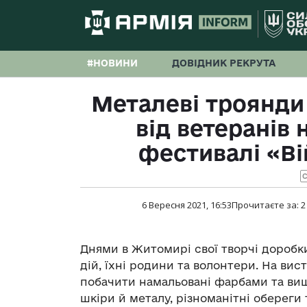
#НОВИНИ
ДОВІДНИК РЕКРУТА
Металеві троянди 
від ветеранів
фестивалі «Ві
С
6 Вересня 2021, 16:53
Прочитаєте за:
2
Днями в Житомирі свої творчі доробк
дій, їхні родини та волонтери. На вис
побачити намальовані фарбами та виш
шкіри й металу, різноманітні обереги т