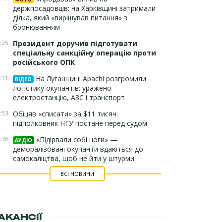
держпосадовців: на Харківщині затримали
ділка, який «вирішував питання» з
бронюванням
:25
Президент доручив підготувати
спеціальну санкційну операцію проти
російського ОПК
:11
На Луганщині Apachi розгромили
ВІДЕО
логістику окупантів: уражено
електростанцію, АЗС і транспорт
:53
Обіцяв «списати» за $11 тисяч:
підполковник НГУ постане перед судом
:36
«Підірвали собі ноги» —
АУДІО
деморалізовані окупанти вдаються до
самокаліцтва, щоб не йти у штурми
ВСІ НОВИНИ
АКАНСІЇ