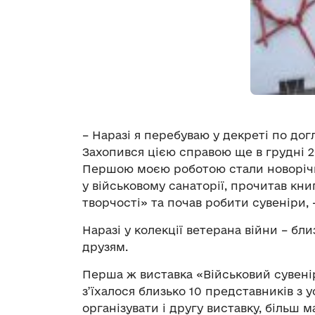
– Наразі я перебуваю у декреті по дог
Захопився цією справою ще в грудні 20
Першою моєю роботою стали новорічні
у військовому санаторії, прочитав кн
творчості» та почав робити сувеніри, –
Наразі у колекції ветерана війни – бли
друзям.
Перша ж виставка «Військовий сувенір»
з’їхалося близько 10 представників з у
організувати і другу виставку, більш 