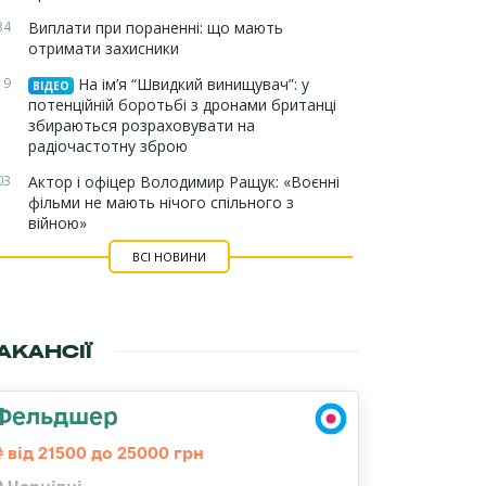
34
Виплати при пораненні: що мають
отримати захисники
19
На ім’я “Швидкий винищувач”: у
ВІДЕО
потенційній боротьбі з дронами британці
збираються розраховувати на
радіочастотну зброю
03
Актор і офіцер Володимир Ращук: «Воєнні
фільми не мають нічого спільного з
війною»
ВСІ НОВИНИ
АКАНСІЇ
Фельдшер
від 21500 до 25000 грн