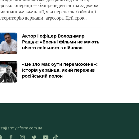
урської операції — безпрецедентної за задумом
виконанням кампанії, яка перенесла бойові дії
а територію держави-агресора. Цей крок…
Актор і офіцер Володимир
Ращук: «Воєнні фільми не мають
нічого спільного з війною»
«Це зло має бути переможене»:
історія українця, який пережив
російський полон
ess@armyinform.com.ua