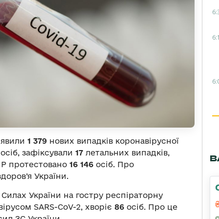
6:
6:
6:
иявили
1 379
нових випадків коронавірусної
осіб, зафіксували
17
летальних випадків,
В
ЛР протестовано
16 146
осіб. Про
доров’я України.
 Силах України на гостру респіраторну
вірусом SARS-CoV-2, хворіє
86
осіб. Про це
ил ЗС України.