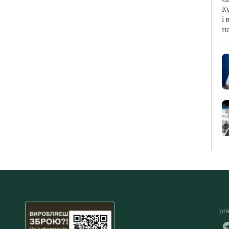
К
і 
н
pr