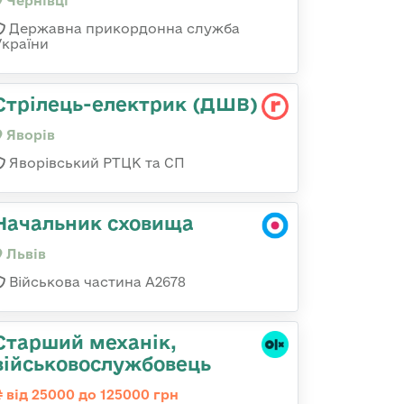
Чернівці
Державна прикордонна служба
України
Стрілець-електрик (ДШВ)
Яворів
Яворівський РТЦК та СП
Начальник сховища
Львів
Військова частина А2678
Стаpший механік,
військовослужбовець
від 25000 до 125000 грн