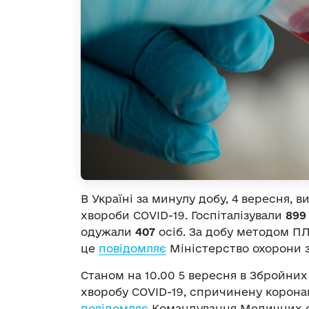
В Україні за минулу добу, 4 вересня, в
хвороби COVID-19. Госпіталізували
899
одужали
407
осіб. За добу методом П
це
повідомляє
Міністерство охорони з
Станом на 10.00 5 вересня в Збройних
хворобу COVID-19, спричинену корона
повідомляє
Командування Медичних с