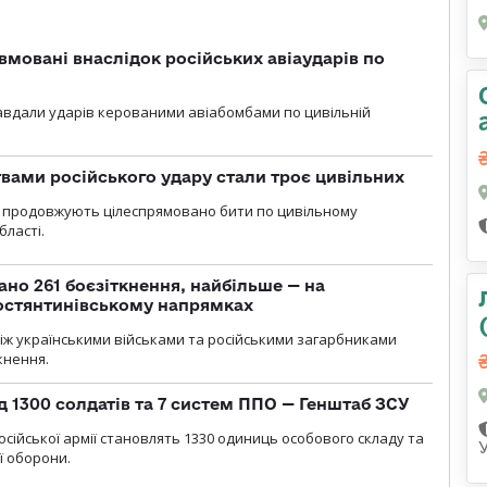
вмовані внаслідок російських авіаударів по
 завдали ударів керованими авіабомбами по цивільній
вами російського удару стали троє цивільних
ли продовжують цілеспрямовано бити по цивільному
бласті.
ано 261 боєзіткнення, найбільше — на
остянтинівському напрямках
іж українськими військами та російськими загарбниками
кнення.
д 1300 солдатів та 7 систем ППО — Генштаб ЗСУ
осійської армії становлять 1330 одиниць особового складу та
ї оборони.