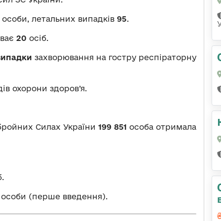
особи, летальних випадків
95
.
уває
20
осіб.
 випадки
захворювання на гостру респіраторну
дів охорони здоров’я.
Збройних Силах України
199 851
особа отримала
.
особи (перше введення).