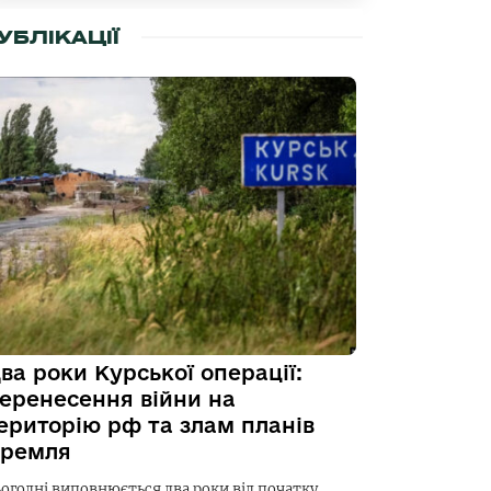
УБЛІКАЦІЇ
ва роки Курської операції:
еренесення війни на
ериторію рф та злам планів
ремля
ьогодні виповнюється два роки від початку