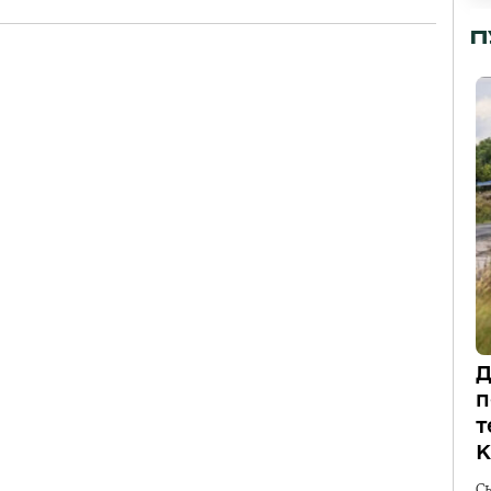
П
Д
п
т
К
С