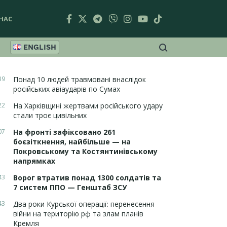
НАС
ENGLISH
39
Понад 10 людей травмовані внаслідок
російських авіаударів по Сумах
22
На Харківщині жертвами російського удару
стали троє цивільних
07
На фронті зафіксовано 261
боєзіткнення, найбільше — на
Покровському та Костянтинівському
напрямках
43
Ворог втратив понад 1300 солдатів та
7 систем ППО — Генштаб ЗСУ
43
Два роки Курської операції: перенесення
війни на територію рф та злам планів
Кремля