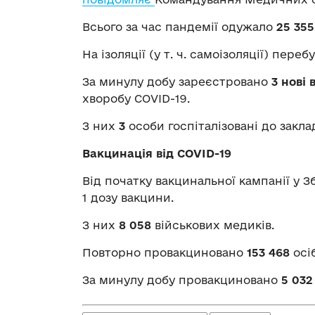
Всього за час пандемії одужало
25 355
На ізоляції (у т. ч. самоізоляції) переб
За минулу добу зареєстровано
3 нові
хворобу COVID-19.
З них
3
особи госпіталізовані до закла
Вакцинація від COVID-19
Від початку вакцинальної кампанії у 
1 дозу вакцини.
З них
8 058
військових медиків.
Повторно провакциновано
153 468
осіб
За минулу добу провакциновано
5 032