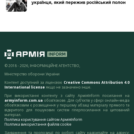
українця, який пережив російський полон
© 2018 - 2026, ІНФОРМАЦІЙНЕ АГЕНТСТВО,
Міністерство оборони України
Контент доступний за ліцензією
Creative Commons Attribution 4.0
International license
якщо не зазначено інше.
При використанні контенту з сайту АрміяInform посилання на
armyinform.com.ua
обов’язкове. Для суб’єктів у сфері онлайн-медіа
обов’язковим є розміщення у першому абзаці матеріалу прямого та
відкритого для пошукових систем гіперпосилання на цитований
матеріал.
Політика користування сайтом АрміяInform
Політика використання файлів cookie
Зауваження та пропозиції по роботі сайту надсилайте на адресу: