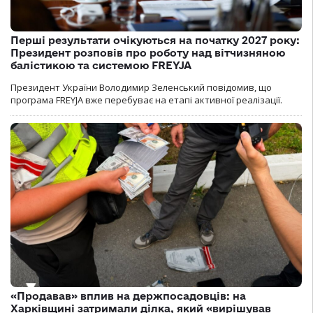
Перші результати очікуються на початку 2027 року:
Президент розповів про роботу над вітчизняною
балістикою та системою FREYJA
Президент України Володимир Зеленський повідомив, що
програма FREYJA вже перебуває на етапі активної реалізації.
«Продавав» вплив на держпосадовців: на
Харківщині затримали ділка, який «вирішував