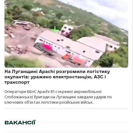
На Луганщині Apachi розгромили логістику
окупантів: уражено електростанцію, АЗС і
транспорт
Оператори ББпС Apachi 81-ї окремої аеромобільної
Слобожанської бригади на Луганщині завдали ударів по
ключових об’єктах логістики російських військ.
ВАКАНСІЇ