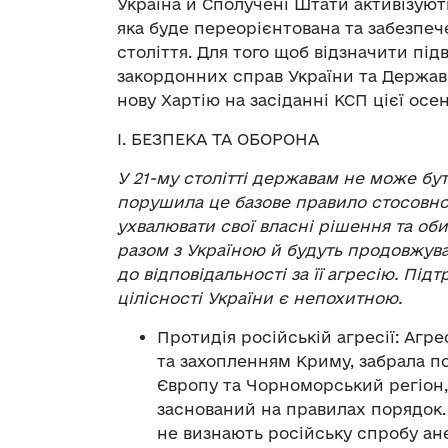
Україна й Сполучені Штати активізуют
яка буде переорієнтована та забезпеч
століття. Для того щоб відзначити пі
закордонних справ України та Держа
нову Хартію на засіданні КСП цієї осен
І. БЕЗПЕКА ТА ОБОРОНА
У 21-му столітті державам не може бу
порушила це базове правило стосовно
ухвалювати свої власні рішення та об
разом з Україною й будуть продовжув
до відповідальності за її агресію. Пі
цілісності України є непохитною.
Протидія російській агресії: Агре
та захопленням Криму, забрала по
Європу та Чорноморський регіон, 
заснований на правилах порядок.
не визнають російську спробу ан