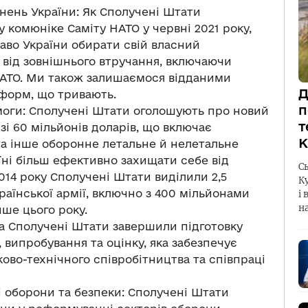
нень України: Як Сполучені Штати
 комюніке Саміту НАТО у червні 2021 року,
во України обирати свій власний
 від зовнішнього втручання, включаючи
НАТО. Ми також залишаємося відданими
Д
еформ, що тривають.
п
моги: Сполучені Штати оголошують про новий
т
зі 60 мільйонів доларів, що включає
К
а інше оборонне летальне й нелетальне
їні більш ефективно захищати себе від
С
2014 року Сполучені Штати виділили 2,5
К
раїнської армії, включно з 400 мільйонами
і 
н
ише цього року.
а Сполучені Штати завершили підготовку
 випробування та оцінку, яка забезпечує
ово-технічного співробітництва та співпраці
 оборони та безпеки: Сполучені Штати