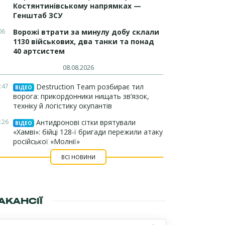
Костянтинівському напрямках —
Генштаб ЗСУ
06
Ворожі втрати за минулу добу склали
1130 військових, два танки та понад
40 артсистем
08.08.2026
:47
Destruction Team розбирає тил
ВІДЕО
ворога: прикордонники нищать зв’язок,
техніку й логістику окупантів
:26
Антидронові сітки врятували
ВІДЕО
«Хамві»: бійці 128-ї бригади пережили атаку
російської «Молнії»
ВСІ НОВИНИ
АКАНСІЇ