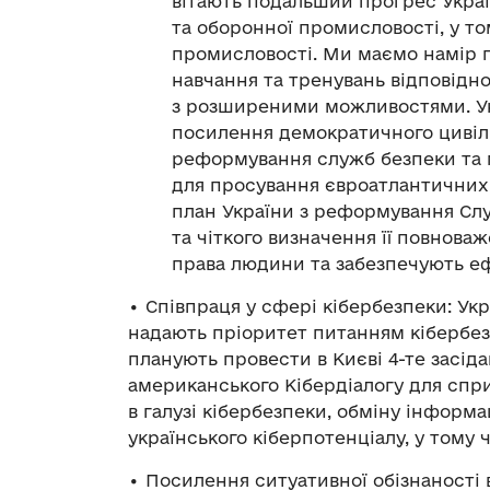
вітають подальший прогрес Укра
та оборонної промисловості, у то
промисловості. Ми маємо намір
навчання та тренувань відповідн
з розширеними можливостями. Ук
посилення демократичного цивіл
реформування служб безпеки та 
для просування євроатлантичних
план України з реформування Сл
та чіткого визначення її повнова
права людини та забезпечують е
• Співпраця у сфері кібербезпеки: Укр
надають пріоритет питанням кібербез
планують провести в Києві 4-те засід
американського Кібердіалогу для спр
в галузі кібербезпеки, обміну інформ
українського кіберпотенціалу, у тому 
• Посилення ситуативної обізнаності 