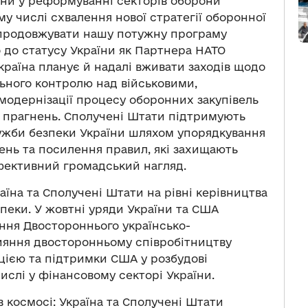
їни у реформуванні секторів оборони
му числі схвалення нової стратегії оборонної
 продовжувати нашу потужну програму
о до статусу України як Партнера НАТО
раїна планує й надалі вживати заходів щодо
ьного контролю над військовими,
модернізації процесу оборонних закупівель
 прагнень. Сполучені Штати підтримують
ужби безпеки України шляхом упорядкування
жень та посилення правил, які захищають
фективний громадський нагляд.
аїна та Сполучені Штати на рівні керівництва
пеки. У жовтні уряди України та США
ання Двостороннього українсько-
ияння двосторонньому співробітництву
ацією та підтримки США у розбудові
числі у фінансовому секторі України.
в космосі: Україна та Сполучені Штати