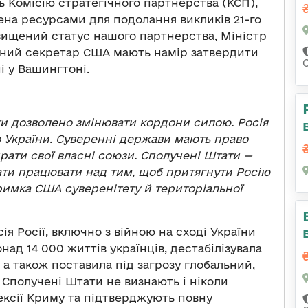
ь Комісію стратегічного партнерства (КСП),
ена ресурсами для подолання викликів 21-го
двищений статус нашого партнерства, Міністр
вний секретар США мають намір затвердити
і у Вашингтоні.
ти дозволено змінювати кордони силою. Росія
 України. Суверенні держави мають право
ирати свої власні союзи. Сполучені Штати —
ати працювати над тим, щоб притягнути Росію
дтримка США суверенітету й територіальної
сія Росії, включно з війною на сході України
над 14 000 життів українців, дестабілізувала
а також поставила під загрозу глобальний,
 Сполучені Штати не визнають і ніколи
ексії Криму та підтверджують повну