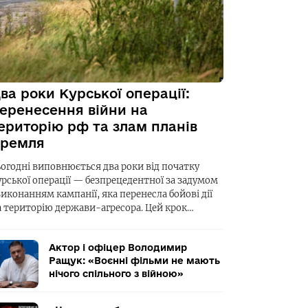
ва роки Курської операції:
еренесення війни на
ериторію рф та злам планів
ремля
ьогодні виповнюється два роки від початку
урської операції — безпрецедентної за задумом
виконанням кампанії, яка перенесла бойові дії
а територію держави-агресора. Цей крок…
Актор і офіцер Володимир
Ращук: «Воєнні фільми не мають
нічого спільного з війною»