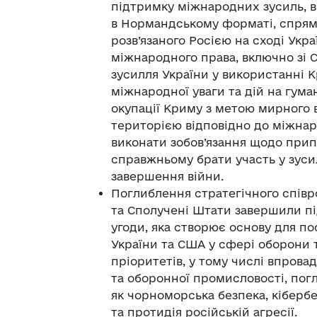
підтримку міжнародних зусиль, 
в Нормандському форматі, спрям
розв’язаного Росією на сході Ук
міжнародного права, включно зі 
зусилля України у використанні
міжнародної уваги та дій на гума
окупації Криму з метою мирного 
територією відповідно до міжнар
виконати зобов’язання щодо прип
справжньому брати участь у зуси
завершення війни.
Поглиблення стратегічного співр
та Сполучені Штати завершили пі
угоди, яка створює основу для п
України та США у сфері оборони 
пріоритетів, у тому числі впро
та оборонної промисловості, пог
як чорноморська безпека, кіберб
та протидія російській агресії.