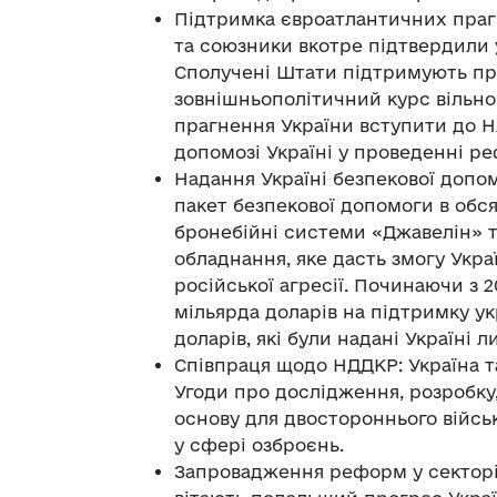
Підтримка євроатлантичних праг
та союзники вкотре підтвердили у
Сполучені Штати підтримують пра
зовнішньополітичний курс вільно
прагнення України вступити до 
допомозі Україні у проведенні р
Надання Україні безпекової допо
пакет безпекової допомоги в обся
бронебійні системи «Джавелін» т
обладнання, яке дасть змогу Укра
російської агресії. Починаючи з 
мільярда доларів на підтримку ук
доларів, які були надані Україні л
Співпраця щодо НДДКР: Україна т
Угоди про дослідження, розробку,
основу для двостороннього військ
у сфері озброєнь.
Запровадження реформ у секторі