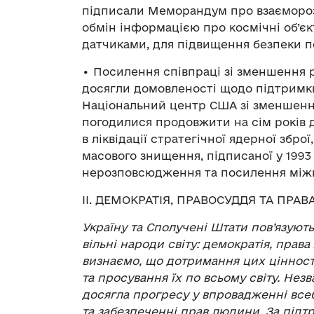
підписали Меморандум про взаємороз
обмін інформацією про космічні об’є
датчиками, для підвищення безпеки по
• Посилення співпраці зі зменшення р
досягли домовленості щодо підтримки
Національний центр США зі зменшенн
погодилися продовжити на сім років 
в ліквідації стратегічної ядерної збр
масового знищення, підписаної у 1993
нерозповсюдження та посилення міжна
ІI. ДЕМОКРАТІЯ, ПРАВОСУДДЯ ТА ПРА
Україну та Сполучені Штати пов’язують
вільні народи світу: демократія, прав
визнаємо, що дотримання цих цінност
та просування їх по всьому світу. Нез
досягла прогресу у впровадженні вс
та забезпеченні прав людини. За підт