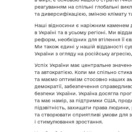
реагуванням на спільні глобальні ви
та диверсифікацією, зміною клімату т
Наші відносини є наріжним каменем д
в Україні та в усьому регіоні. Ми відд
реформ, необхідних для втілення її є
Ми також єдині у нашій відданості сув
України з огляду на російську агресію
Успіх України має центральне значен
та автократією. Коли ми спільно стик
та маємо оптимізм стосовно наших а
демократії, забезпечення справедлив
безпеки України. Україна досягла про
та має намір, за підтримки США, прод
підзвітність, захищати права людини,
та створювати сприятливі умови для 
і стимулювання зростання.