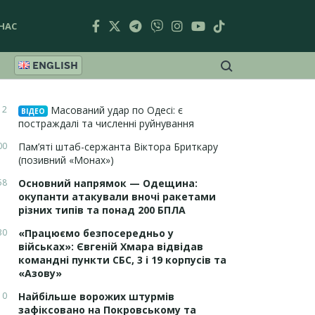
НАС
ENGLISH
12
Масований удар по Одесі: є
ВІДЕО
постраждалі та численні руйнування
00
Пам’яті штаб-сержанта Віктора Бриткару
(позивний «Монах»)
58
Основний напрямок — Одещина:
окупанти атакували вночі ракетами
різних типів та понад 200 БПЛА
30
«Працюємо безпосередньо у
військах»: Євгеній Хмара відвідав
командні пункти СБС, 3 і 19 корпусів та
«Азову»
10
Найбільше ворожих штурмів
зафіксовано на Покровському та