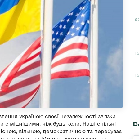
8:
16
16
влення Україною своєї незалежності зв’язки
В
 є міцнішими, ніж будь-коли. Наші спільні
цілісною, вільною, демократичною та перебуває
ого партнерства. Ми працюємо разом над