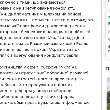
включно з тими, що вживаються
ованих на врегулювання конфлікту,
раїни, дипломатичним шляхом на основі
Статутом ООН. Сполучені Штати підтримують
 Кримської платформи для зосередження
нітарних і безпекових наслідках російської
відновлення контролю України над цією
одного права. Разом ми закликаємо Росію
инення вогню на сході України та по-
ллях з врегулювання конфлікту задля
обітництва у сфері оборони: Україна
П
дготовку Стратегічної оборонної рамкової
осилення стратегічного співробітництва
та безпеки та просування спільних
вадження реформ у сферах оборони
либлення співпраці у таких сферах,
езпека, обмін розвідувальною інформацією