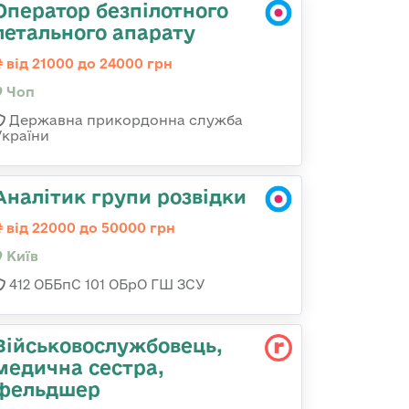
Оператор безпілотного
летального апарату
від 21000 до 24000 грн
Чоп
Державна прикордонна служба
України
Аналітик групи розвідки
від 22000 до 50000 грн
Київ
412 ОББпС 101 ОБрО ГШ ЗСУ
Військовослужбовець,
медична сестра,
фельдшер