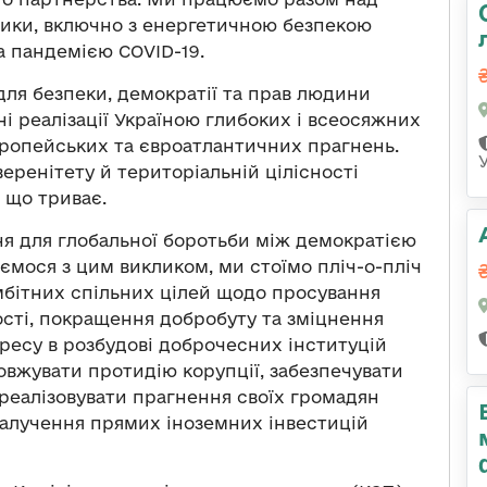
клики, включно з енергетичною безпекою
а пандемією COVID-19.
ля безпеки, демократії та прав людини
ані реалізації Україною глибоких і всеосяжних
вропейських та євроатлантичних прагнень.
еренітету й територіальній цілісності
, що триває.
ня для глобальної боротьби між демократією
аємося з цим викликом, ми стоїмо пліч-о-пліч
мбітних спільних цілей щодо просування
ості, покращення добробуту та зміцнення
гресу в розбудові доброчесних інституцій
овжувати протидію корупції, забезпечувати
 реалізовувати прагнення своїх громадян
залучення прямих іноземних інвестицій