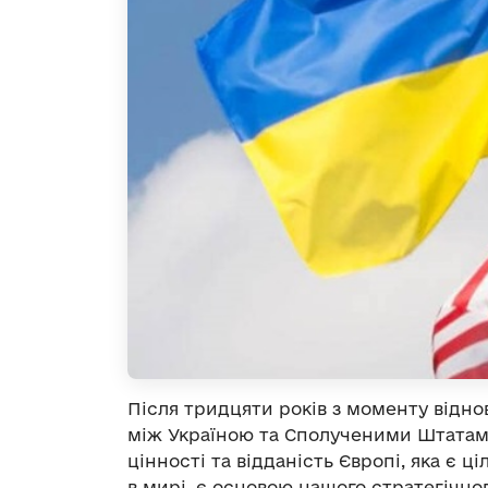
Після тридцяти років з моменту відно
між Україною та Сполученими Штатами
цінності та відданість Європі, яка є 
в мирі, є основою нашого стратегічн