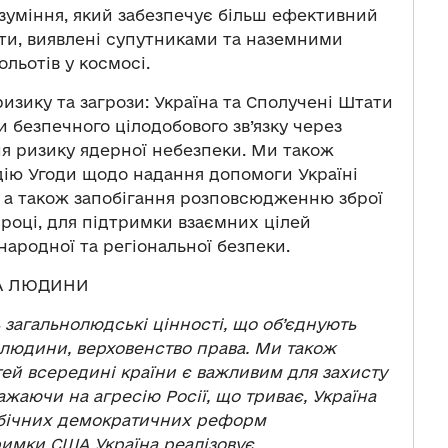
уміння, який забезпечує більш ефективний
кти, виявлені супутниками та наземними
льотів у космосі.
изику та загрози: Україна та Сполучені Штати
 безпечного цілодобового зв’язку через
я ризику ядерної небезпеки. Ми також
дію Угоди щодо надання допомоги Україні
ої, а також запобігання розповсюдженню зброї
 році, для підтримки взаємних цілей
родної та регіональної безпеки.
ВА ЛЮДИНИ
 загальнолюдські цінності, що об’єднують
а людини, верховенство права. Ми також
ей всередині країни є важливим для захисту
важаючи на агресію Росії, що триває, Україна
ебічних демократичних реформ
римки США Україна реалізовує