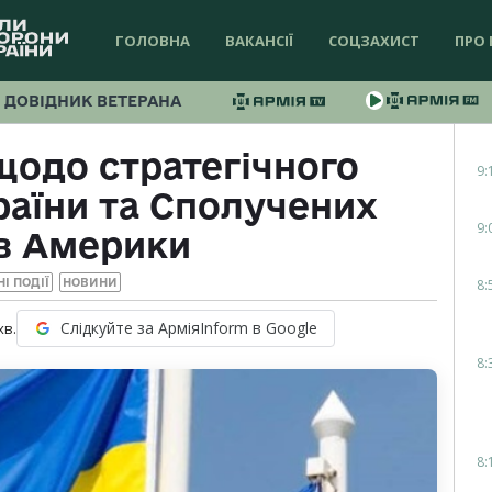
ГОЛОВНА
ВАКАНСІЇ
СОЦЗАХИСТ
ПРО 
ДОВІДНИК ВЕТЕРАНА
щодо стратегічного
9:
раїни та Сполучених
9:
в Америки
8:
І ПОДІЇ
НОВИНИ
Слідкуйте за АрміяInform в Google
хв.
8:
8: