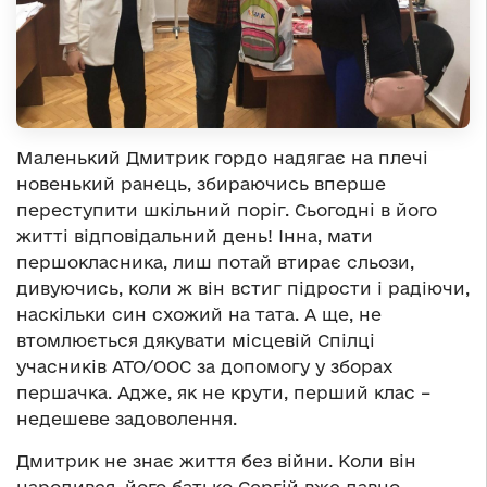
Маленький Дмитрик гордо надягає на плечі
новенький ранець, збираючись вперше
переступити шкільний поріг. Сьогодні в його
житті відповідальний день! Інна, мати
першокласника, лиш потай втирає сльози,
дивуючись, коли ж він встиг підрости і радіючи,
наскільки син схожий на тата. А ще, не
втомлюється дякувати місцевій Спілці
учасників АТО/ООС за допомогу у зборах
першачка. Адже, як не крути, перший клас –
недешеве задоволення.
Дмитрик не знає життя без війни. Коли він