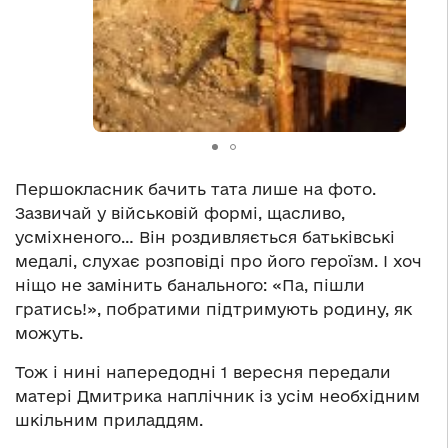
Першокласник бачить тата лише на фото.
Зазвичай у військовій формі, щасливо,
усміхненого… Він роздивляється батьківські
медалі, слухає розповіді про його героїзм. І хоч
ніщо не замінить банального: «Па, пішли
гратись!», побратими підтримують родину, як
можуть.
Тож і нині напередодні 1 вересня передали
матері Дмитрика наплічник із усім необхідним
шкільним приладдям.