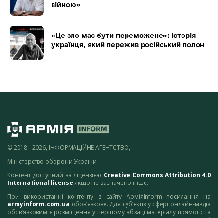
війною»
«Це зло має бути переможене»: історія
українця, який пережив російський полон
© 2018 - 2026, ІНФОРМАЦІЙНЕ АГЕНТСТВО,
Міністерство оборони України
Контент доступний за ліцензією
Creative Commons Attribution 4.0
International license
якщо не зазначено інше.
При використанні контенту з сайту АрміяInform посилання на
armyinform.com.ua
обов’язкове. Для суб’єктів у сфері онлайн-медіа
обов’язковим є розміщення у першому абзаці матеріалу прямого та