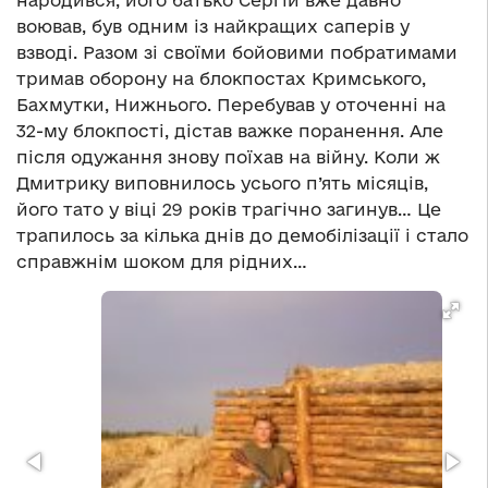
народився, його батько Сергій вже давно
воював, був одним із найкращих саперів у
взводі. Разом зі своїми бойовими побратимами
тримав оборону на блокпостах Кримського,
Бахмутки, Нижнього. Перебував у оточенні на
32-му блокпості, дістав важке поранення. Але
після одужання знову поїхав на війну. Коли ж
Дмитрику виповнилось усього п’ять місяців,
його тато у віці 29 років трагічно загинув… Це
трапилось за кілька днів до демобілізації і стало
справжнім шоком для рідних…