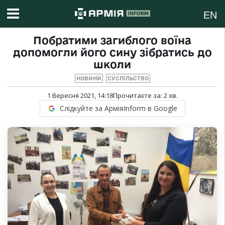
EN
Побратими загиблого воїна
допомогли його сину зібратись до
школи
НОВИНИ
СУСПІЛЬСТВО
1 Вересня 2021, 14:18
Прочитаєте за:
2
хв.
Слідкуйте за АрміяInform в Google