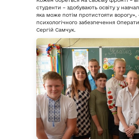
Кожен бореться на своєму фронті – вій
студенти – здобувають освіту у навчал
яка може потім протистояти ворогу», 
психологічного забезпечення Операти
Сергій Самчук.