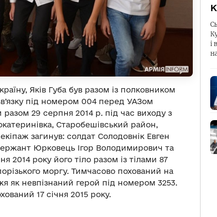
К
С
К
і 
н
країну, Яків Губа був разом із полковником
зв’язку пiд номером 004 перед УАЗом
разом 29 серпня 2014 р. під час виходу з
вокатеринівка, Старобешівський район,
 екіпаж загинув: солдат Солодовнік Евген
сержант Юрковець Ігор Володимирович та
я 2014 року його тіло разом із тілами 87
орізького моргу. Тимчасово похований на
я як невпізнаний герой під номером 3253.
ований 17 січня 2015 року.