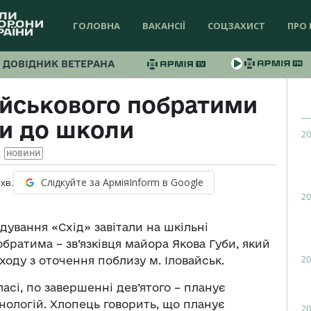
ГОЛОВНА
ВАКАНСІЇ
СОЦЗАХИСТ
ПРО 
ДОВІДНИК ВЕТЕРАНА
ійськового побратими
и до школи
20
НОВИНИ
Слідкуйте за АрміяInform в Google
хв.
20
ування «Схід» завітали на шкільні
братима – зв’язківця майора Якова Губи, який
20
иходу з оточення поблизу м. Іловайськ.
асі, по завершенні дев’ятого – планує
нологій. Хлопець говорить, що планує
20