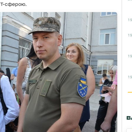
ІТ-сферою.
19
19
19
19
В