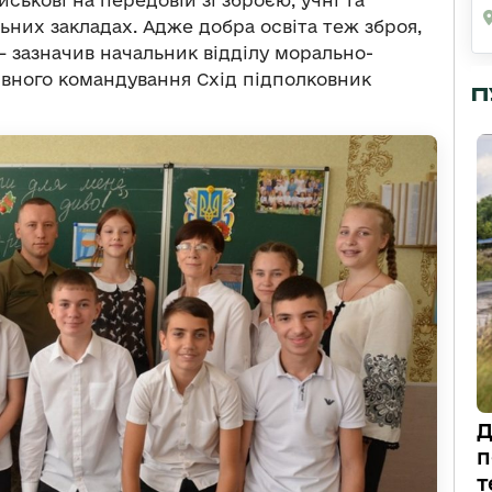
ськові на передовій зі зброєю, учні та
ьних закладах. Адже добра освіта теж зброя,
– зазначив начальник відділу морально-
вного командування Схід підполковник
П
Д
п
т