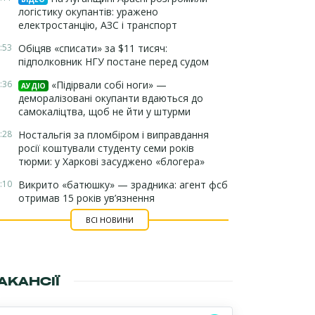
логістику окупантів: уражено
електростанцію, АЗС і транспорт
:53
Обіцяв «списати» за $11 тисяч:
підполковник НГУ постане перед судом
:36
«Підірвали собі ноги» —
АУДІО
деморалізовані окупанти вдаються до
самокаліцтва, щоб не йти у штурми
:28
Ностальгія за пломбіром і виправдання
росії коштували студенту семи років
тюрми: у Харкові засуджено «блогера»
:10
Викрито «батюшку» — зрадника: агент фсб
отримав 15 років ув’язнення
ВСІ НОВИНИ
АКАНСІЇ