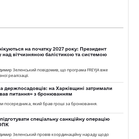
чікуються на початку 2027 року: Президент
у над вітчизняною балістикою та системою
димир Зеленський повідомив, що програма FREYJA вже
ної реалізації.
а держпосадовців: на Харківщині затримали
ував питання» з бронюванням
и посередника, який брав гроші за бронювання.
підготувати спеціальну санкційну операцію
 ОПК
димир Зеленський провів координаційну нараду щодо