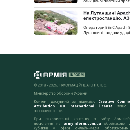
санкційної політики проти
На Луганщині Apach
електростанцію, АЗ
Оператори ББпС Apachi 8
Луганщині завдали ударів
© 2018 - 2026, ІНФОРМАЦІЙНЕ АГЕНТСТВО,
Міністерство оборони України
Контент доступний за ліцензією
Creative Comm
Attribution 4.0 International license
якщо 
зазначено інше.
При використанні контенту з сайту АрміяInf
посилання на
armyinform.com.ua
обов’язкове. 
суб’єктів у сфері онлайн-медіа обов’язкови