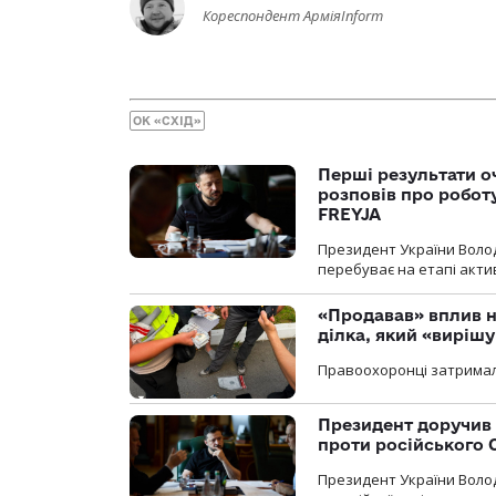
Кореспондент АрміяInform
ОК «СХІД»
Перші результати о
розповів про робот
FREYJA
Президент України Воло
перебуває на етапі актив
«Продавав» вплив н
ділка, який «виріш
Правоохоронці затримал
Президент доручив 
проти російського
Президент України Воло