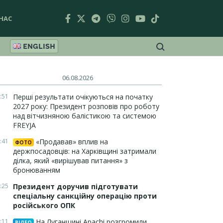
НАС
ENGLISH
06.08.2026
:51
Перші результати очікуються на початку
2027 року: Президент розповів про роботу
над вітчизняною балістикою та системою
FREYJA
:41
«Продавав» вплив на
ФОТО
держпосадовців: на Харківщині затримали
ділка, який «вирішував питання» з
бронюванням
:25
Президент доручив підготувати
спеціальну санкційну операцію проти
російського ОПК
:11
На Луганщині Apachi розгромили
ВІДЕО