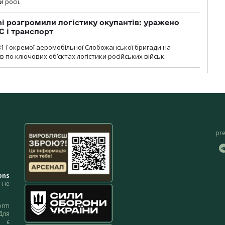
 росії.
i розгромили логістику окупантів: уражено
С і транспорт
1-ї окремої аеромобільної Слобожанської бригади на
 по ключових об’єктах логістики російських військ.
pr
ons
не
orm
Для
м є