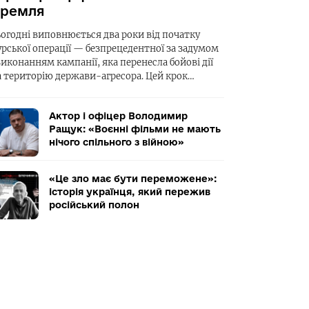
ремля
ьогодні виповнюється два роки від початку
урської операції — безпрецедентної за задумом
виконанням кампанії, яка перенесла бойові дії
а територію держави-агресора. Цей крок…
Актор і офіцер Володимир
Ращук: «Воєнні фільми не мають
нічого спільного з війною»
«Це зло має бути переможене»:
історія українця, який пережив
російський полон