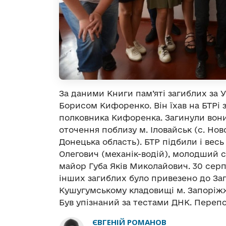
За даними Книги пам’яті загиблих за У
Борисом Кифоренко. Вiн їхав на БТРі 
полковника Кифоренка. Загинули вони 
оточення поблизу м. Іловайськ (с. Но
Донецька область). БТР підбили і весь
Олегович (механік-водій), молодший 
майор Губа Яків Миколайович. 30 серпн
інших загиблих було привезено до Зап
Кушугумському кладовищі м. Запоріжж
Був упізнаний за тестами ДНК. Перепох
ЄВГЕНІЙ РОМАНОВ