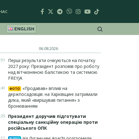
НАС
ENGLISH
06.08.2026
:51
Перші результати очікуються на початку
2027 року: Президент розповів про роботу
над вітчизняною балістикою та системою
FREYJA
:41
«Продавав» вплив на
ФОТО
держпосадовців: на Харківщині затримали
ділка, який «вирішував питання» з
бронюванням
:25
Президент доручив підготувати
спеціальну санкційну операцію проти
російського ОПК
:11
На Луганщині Apachi розгромили
ВІДЕО