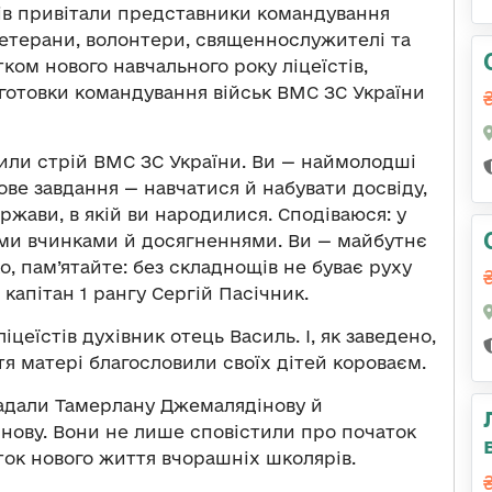
тів привітали представники командування
ветерани, волонтери, священнослужителі та
тком нового навчального року ліцеїстів,
ідготовки командування військ ВМС ЗС України
нили стрій ВМС ЗС України. Ви — наймолодші
ове завдання — навчатися й набувати досвіду,
ржави, в якій ви народилися. Сподіваюся: у
и вчинками й досягненнями. Ви — майбутнє
ко, пам’ятайте: без складнощів не буває руху
 капітан 1 рангу Сергій Пасічник.
цеїстів духівник отець Василь. І, як заведено,
я матері благословили своїх дітей короваєм.
надали Тамерлану Джемалядінову й
’янову. Вони не лише сповістили про початок
аток нового життя вчорашніх школярів.