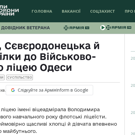
ГОЛОВНА
ВАКАНСІЇ
СОЦЗАХИСТ
ПРО 
ДОВІДНИК ВЕТЕРАНА
, Сєвєродонецька й
ілки до Військово-
20
о ліцею Одеси
НИ
СУСПІЛЬСТВО
20
Слідкуйте за АрміяInform в Google
хв.
 ліцею імені віцеадмірала Володимира
20
вого навчального року флотські ліцеїсти.
неймовірно щасливі хлопці й дівчата впевнено
о майбутнього.
20