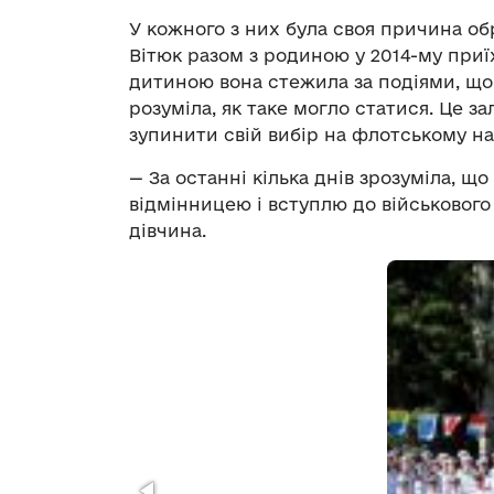
У кожного з них була своя причина об
Вітюк разом з родиною у 2014-му приї
дитиною вона стежила за подіями, що 
розуміла, як таке могло статися. Це з
зупинити свій вибір на флотському на
— За останні кілька днів зрозуміла, що
відмінницею і вступлю до військового
дівчина.