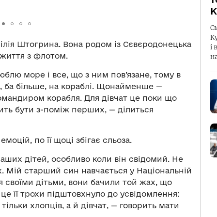
К
С
К
ілія Штогрина. Вона родом із Сєвєродонецька
і 
и життя з флотом.
н
блю море і все, що з ним пов’язане, тому в
, ба більше, на кораблі. Щонайменше —
омандиром корабля. Для дівчат це поки що
ить бути з-поміж перших, — ділиться
емоцій, по її щоці збігає сльоза.
аших дітей, особливо коли він свідомий. Не
х. Мій старший син навчається у Національній
я своїми дітьми, вони бачили той жах, що
ю, це її трохи підштовхнуло до усвідомлення:
тільки хлопців, а й дівчат, — говорить мати