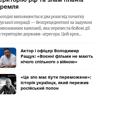
ремля
ьогодні виповнюється два роки від початку
урської операції — безпрецедентної за задумом
виконанням кампанії, яка перенесла бойові дії
а територію держави-агресора. Цей крок…
Актор і офіцер Володимир
Ращук: «Воєнні фільми не мають
нічого спільного з війною»
«Це зло має бути переможене»:
історія українця, який пережив
російський полон