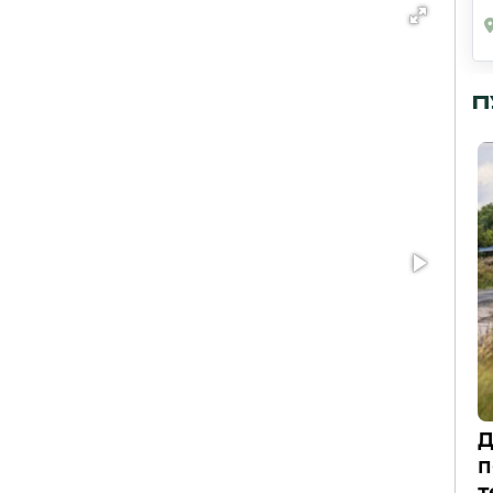
П
Д
п
т