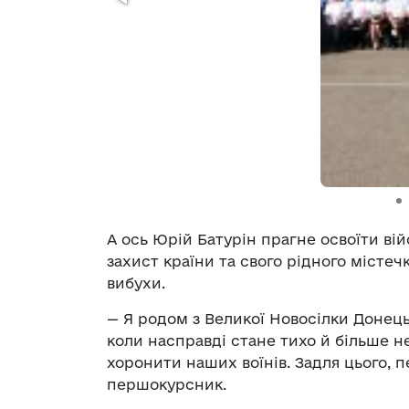
А ось Юрій Батурін прагне освоїти ві
захист країни та свого рідного містеч
вибухи.
— Я родом з Великої Новосілки Донець
коли насправді стане тихо й більше н
хоронити наших воїнів. Задля цього, п
першокурсник.