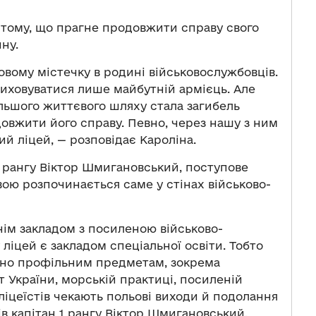
 тому, що прагне продовжити справу свого
ну.
ковому містечку в родині військовослужбовців.
виховуватися лише майбутній армієць. Але
ьшого життєвого шляху стала загибель
довжити його справу. Певно, через нашу з ним
й ліцей, — розповідає Кароліна.
1 рангу Віктор Шмигановський, поступове
ою розпочинається саме у стінах військово-
нім закладом з посиленою військово-
 ліцей є закладом спеціальної освіти. Тобто
ено профільним предметам, зокрема
т України, морській практиці, посиленій
 ліцеїстів чекають польові виходи й подолання
в капітан 1 рангу Віктор Шмигановський.