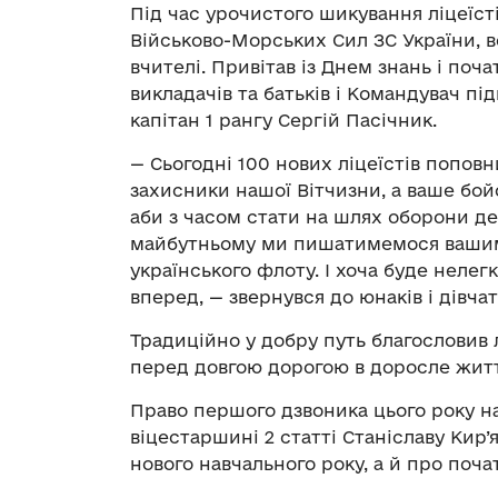
Під час урочистого шикування ліцеїс
Військово-Морських Сил ЗС України, 
вчителі. Привітав із Днем знань і поча
викладачів та батьків і Командувач п
капітан 1 рангу Сергій Пасічник.
— Сьогодні 100 нових ліцеїстів попов
захисники нашої Вітчизни, а ваше бой
аби з часом стати на шлях оборони де
майбутньому ми пишатимемося вашим
українського флоту. І хоча буде нелег
вперед, — звернувся до юнаків і дівчат
Традиційно у добру путь благословив лі
перед довгою дорогою в доросле житт
Право першого дзвоника цього року 
віцестаршині 2 статті Станіславу Кир
нового навчального року, а й про поч