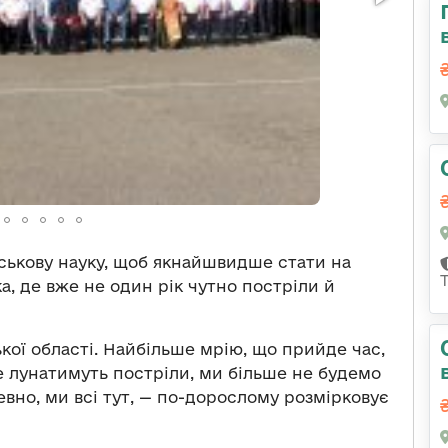
йськову науку, щоб якнайшвидше стати на
ка, де вже не один рік чутно постріли й
кої області. Найбільше мрію, що прийде час,
е лунатимуть постріли, ми більше не будемо
евно, ми всі тут, — по-дорослому розмірковує