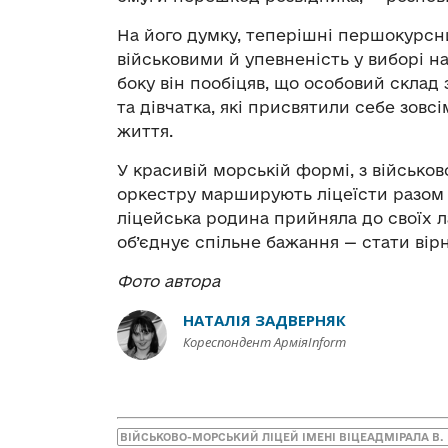
На його думку, теперішні першокурсни
військовими й упевненість у виборі на
боку він пообіцяв, що особовий склад
та дівчатка, які присвятили себе зовсі
життя.
У красивій морській формі, з військо
оркестру марширують ліцеїсти разом 
ліцейська родина прийняла до своїх ла
об’єднує спільне бажання — стати ві
Фото автора
НАТАЛІЯ ЗАДВЕРНЯК
Кореспондент АрміяInform
ВІЙСЬКОВО-МОРСЬКИЙ ЛІЦЕЙ ІМЕНІ ВІЦЕАДМІРАЛА В.