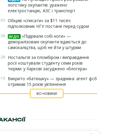
логістику окупантів: уражено
електростанцію, АЗС і транспорт
:53
Обіцяв «списати» за $11 тисяч:
підполковник НГУ постане перед судом
:36
«Підірвали собі ноги» —
АУДІО
деморалізовані окупанти вдаються до
самокаліцтва, щоб не йти у штурми
:28
Ностальгія за пломбіром і виправдання
росії коштували студенту семи років
тюрми: у Харкові засуджено «блогера»
:10
Викрито «батюшку» — зрадника: агент фсб
отримав 15 років ув’язнення
ВСІ НОВИНИ
АКАНСІЇ