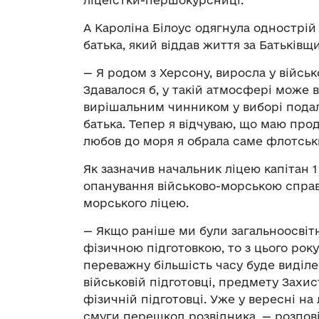
ліцеїстки-першокурсниці.
А Кароліна Білоус одягнула однострій
батька, який віддав життя за Батьківщи
— Я родом з Херсону, виросла у війсь
Здавалося б, у такій атмосфері може 
вирішальним чинником у виборі подал
батька. Тепер я відчуваю, що маю про
любов до моря я обрала саме флотськи
Як зазначив начальник ліцею капітан 
опанування військово-морською справ
морського ліцею.
— Якщо раніше ми були загальноосвіт
фізичною підготовкою, то з цього року
переважну більшість часу буде виділ
військовій підготовці, предмету Захис
фізичній підготовці. Уже у вересні на
смуги перешкод розвідника, — розпові