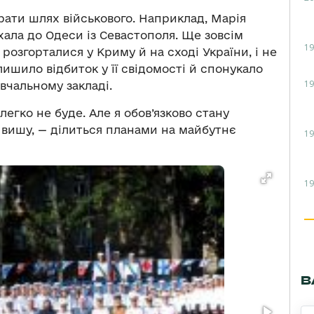
рати шлях військового. Наприклад, Марія
хала до Одеси із Севастополя. Ще зовсім
19
розгорталися у Криму й на сході України, і не
алишило відбиток у її свідомості й спонукало
19
вчальному закладі.
 легко не буде. Але я обов’язково стану
 вишу, — ділиться планами на майбутнє
19
19
В