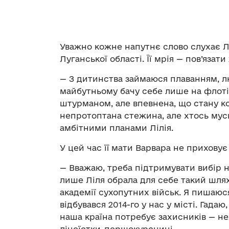
Уважно кожне напутнє слово слухає Л
Луганської області. Її мрія — пов’язат
— З дитинства займаюся плаванням, лю
майбутньому бачу себе лише на флоті
штурманом, але впевнена, що стану к
непротоптана стежина, але хтось мус
амбітними планами Лілія.
У цей час її мати Варвара не приховує 
— Вважаю, треба підтримувати вибір н
лише Ліля обрала для себе такий шля
академії сухопутних військ. Я пишаюс
відбувався 2014-го у нас у місті. Гада
наша країна потребує захисників — не 