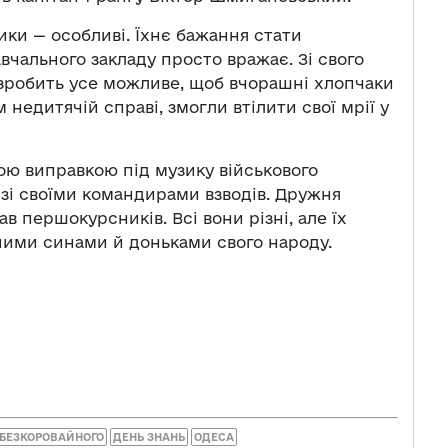
ки — особливі. Їхнє бажання стати
вчального закладу просто вражає. Зі свого
 зробить усе можливе, щоб вчорашні хлопчаки
м недитячій справі, змогли втілити свої мрії у
вою виправкою під музику військового
зі своїми командирами взводів. Дружня
в першокурсників. Всі вони різні, але їх
рними синами й доньками свого народу.
 БЕЗКОРОВАЙНОГО
ДЕНЬ ЗНАНЬ
ОДЕСА