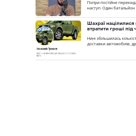
Попри постійне перекида
наступ. Один батальйон 
Шахраї націлилися н
втратити гроші під ч
Нині збільшилась кількі
доставки автомобілів, др