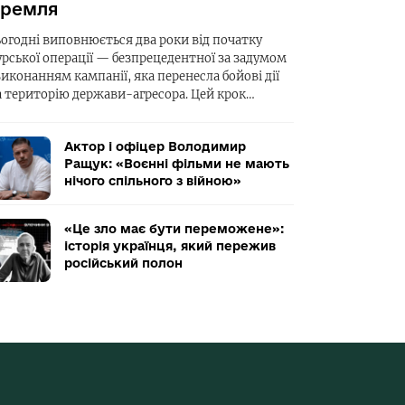
ремля
ьогодні виповнюється два роки від початку
урської операції — безпрецедентної за задумом
виконанням кампанії, яка перенесла бойові дії
а територію держави-агресора. Цей крок…
Актор і офіцер Володимир
Ращук: «Воєнні фільми не мають
нічого спільного з війною»
«Це зло має бути переможене»:
історія українця, який пережив
російський полон