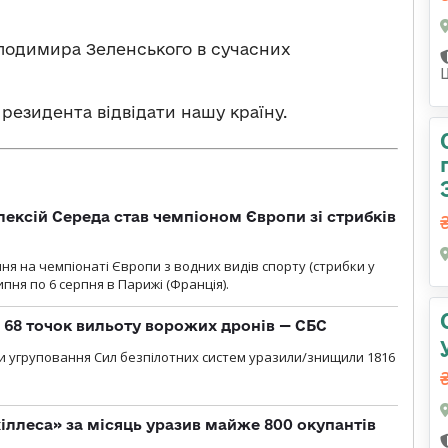
олодимира Зеленського в сучасних
езидента відвідати нашу країну.
ексій Середа став чемпіоном Європи зі стрибків
я на чемпіонаті Європи з водних видів спорту (стрибки у
липня по 6 серпня в Парижі (Франція).
о 68 точок вильоту ворожих дронів — СБС
и угруповання Сил безпілотних систем уразили/знищили 1816
іллеса» за місяць уразив майже 800 окупантів