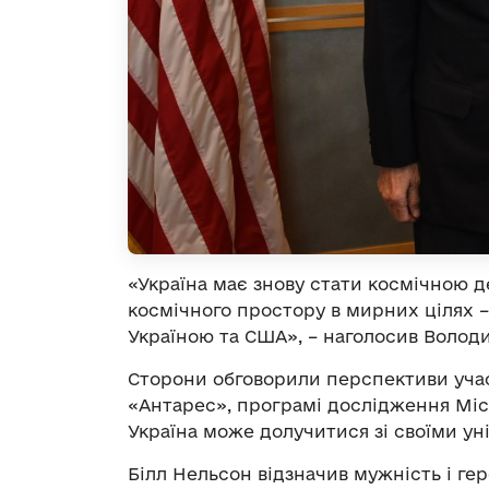
«Україна має знову стати космічною 
космічного простору в мирних цілях 
Україною та США», – наголосив Волод
Сторони обговорили перспективи учас
«Антарес», програмі дослідження Міся
Україна може долучитися зі своїми у
Білл Нельсон відзначив мужність і геро