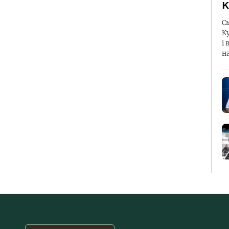
К
С
К
і 
н