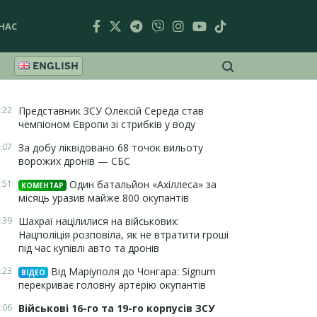
НАС
ENGLISH
:22
Представник ЗСУ Олексій Середа став
чемпіоном Європи зі стрибків у воду
:07
За добу ліквідовано 68 точок вильоту
ворожих дронів — СБС
:51
Один батальйон «Ахіллеса» за
КОМЕНТАР
місяць уразив майже 800 окупантів
:39
Шахраї націлилися на військових:
Нацполіція розповіла, як не втратити гроші
під час купівлі авто та дронів
:23
Від Маріуполя до Чонгара: Signum
ВІДЕО
перекриває головну артерію окупантів
:06
Військові 16-го та 19-го корпусів ЗСУ