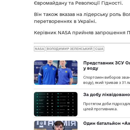
Євромайдану та Революції Гідності.
Він також вказав на лідерську роль В
перетвореннях в Україні.
Керівник NASA прийняв запрошення Пр
NASA
ВОЛОДИМИР ЗЕЛЕНСЬКИЙ
США
Представник ЗСУ Ол
у воду
Спортсмен виборов званн
воду), який тривав з 31 
За добу ліквідован
Протягом доби підрозділ
цілей противника.
Один батальйон «Ах