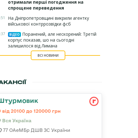
отримали перші погодження на
спрощене переведення
:51
На Дніпропетровщині викрили агентку
військової контррозвідки фсб
:37
Поранений, але нескорений: Третій
ВІДЕО
корпус показав, шо на сьогодні
залишилося від Лимана
ВСІ НОВИНИ
АКАНСІЇ
Штурмовик
від 20100 до 120000 грн
Вся Україна
77 ОАеМБр ДШВ ЗС України