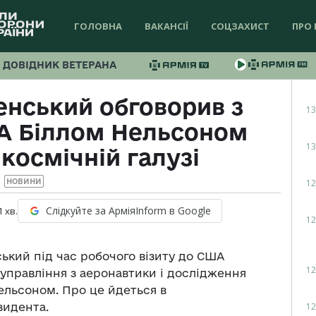
ГОЛОВНА
ВАКАНСІЇ
СОЦЗАХИСТ
ПРО 
ДОВІДНИК ВЕТЕРАНА
нський обговорив з
13
A Біллом Нельсоном
13
космічній галузі
12
НОВИНИ
Слідкуйте за АрміяInform в Google
1
хв.
12
кий під час робочого візиту до США
12
 управління з аеронавтики і дослідження
ельсоном. Про це йдеться в
12
идента.