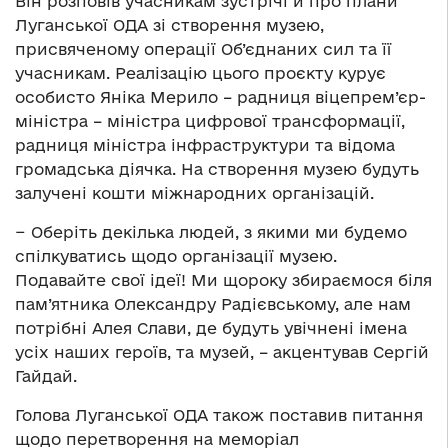
Він розповів учасникам зустрічі й про плани
Луганської ОДА зі створення музею,
присвяченому операції Об’єднаних сил та її
учасникам. Реалізацію цього проєкту курує
особисто Яніка Мерило – радниця віцепрем’єр-
міністра – міністра цифрової трансформації,
радниця міністра інфраструктури та відома
громадська діячка. На створення музею будуть
залучені кошти міжнародних організацій.
− Оберіть декілька людей, з якими ми будемо
спілкуватись щодо організації музею.
Подавайте свої ідеї! Ми щороку збираємося біля
пам’ятника Олександру Радієвському, але нам
потрібні Алея Слави, де будуть увічнені імена
усіх наших героїв, та музей, – акцентував Сергій
Гайдай.
Голова Луганської ОДА також поставив питання
щодо перетворення на меморіал