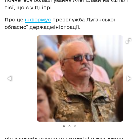
почнеться облаштування Алеї Слави на кшталт
тієї, що є у Дніпрі.
Про це
інформує
пресслужба Луганської
обласної держадміністрації.