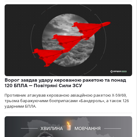
Ворог завдав удару керованою ракетою та понад
120 БПЛА — Повітряні Сили ЗСУ
Противник атакував керованою авіаційною ракетою Х-59/69,
трьома баражуючими боєприпасами «Бандероль», а також 126
ударними БПЛА.