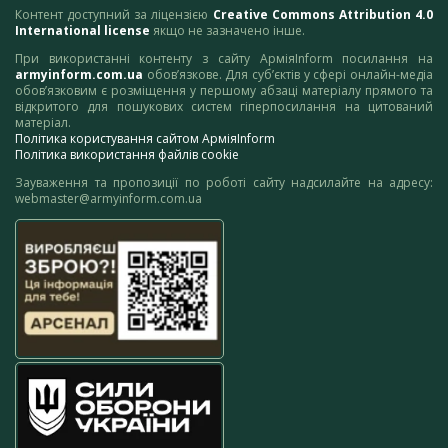
Контент доступний за ліцензією
Creative Commons Attribution 4.0
International license
якщо не зазначено інше.
При використанні контенту з сайту АрміяInform посилання на
armyinform.com.ua
обов’язкове. Для суб’єктів у сфері онлайн-медіа
обов’язковим є розміщення у першому абзаці матеріалу прямого та
відкритого для пошукових систем гіперпосилання на цитований
матеріал.
Політика користування сайтом АрміяInform
Політика використання файлів cookie
Зауваження та пропозиції по роботі сайту надсилайте на адресу:
webmaster@armyinform.com.ua