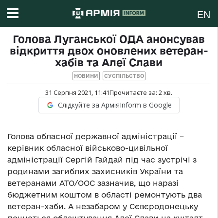
EN
Голова Луганської ОДА анонсував
відкриття двох оновлених ветеран-
хабів та Алеї Слави
НОВИНИ
СУСПІЛЬСТВО
31 Серпня 2021, 11:41
Прочитаєте за:
2
хв.
Слідкуйте за АрміяInform в Google
Голова обласної державної адміністрації –
керівник обласної військово-цивільної
адміністрації Сергій Гайдай під час зустрічі з
родинами загиблих захисників України та
ветеранами АТО/ООС зазначив, що наразі
бюджетним коштом в області ремонтують два
ветеран-хаби. А незабаром у Сєвєродонецьку