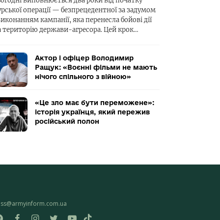
ьогодні виповнюється два роки від початку
урської операції — безпрецедентної за задумом
виконанням кампанії, яка перенесла бойові дії
а територію держави-агресора. Цей крок…
Актор і офіцер Володимир
Ращук: «Воєнні фільми не мають
нічого спільного з війною»
«Це зло має бути переможене»:
історія українця, який пережив
російський полон
ess@armyinform.com.ua