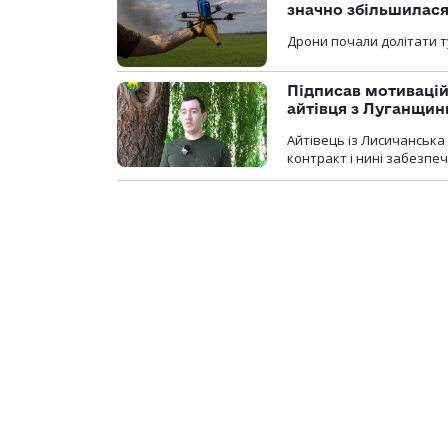
значно збільшилас
Дрони почали долітати т
Підписав мотивацій
айтівця з Луганщин
Айтівець із Лисичанська
контракт і нині забезпеч