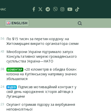
НАС
ENGLISH
:56
По $15 тисяч за перетин кордону: на
Житомирщині викрито організатора схеми
:43
Міноборони України підтримало запуск
Консультативної мережі громадянського
суспільства Україна—НАТО
:38
«20 кілометрів в обидва боки»:
КОМЕНТАР
кілзона на Куп’янському напрямку значно
збільшилася
:24
Підписав мотиваційний контракт у
ВІДЕО
свій день народження: історія айтівця з
Луганщини
:23
Окупант отримав підозру за вербування
неповнолітньої