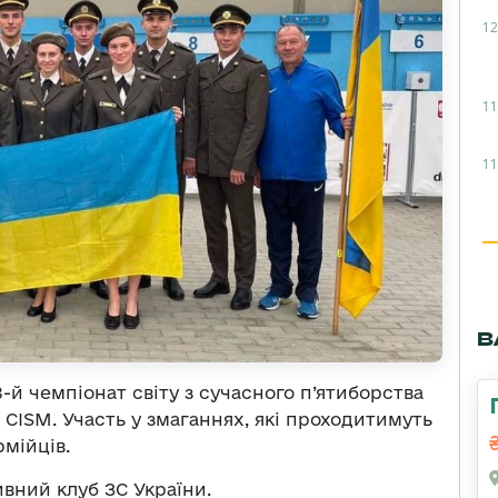
12
11
11
В
-й чемпіонат світу з сучасного п’ятиборства
 CISM. Участь у змаганнях, які проходитимуть
рмійців.
ний клуб ЗС України.