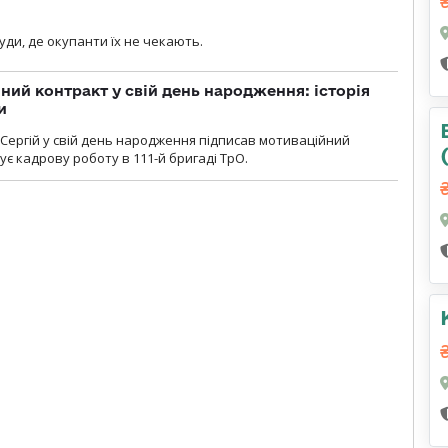
я
уди, де окупанти їх не чекають.
ний контракт у свій день народження: історія
и
 Сергій у свій день народження підписав мотиваційний
ує кадрову роботу в 111-й бригаді ТрО.