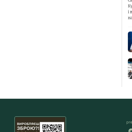
С
К
і 
н
pr