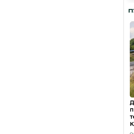
П
Д
п
т
К