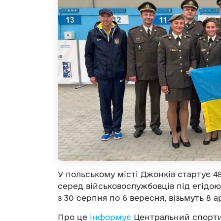
У польському місті Джонків стартує 48
серед військовослужбовців під егідою
з 30 серпня по 6 вересня, візьмуть 8 а
Про це
інформує
Центральний спортив