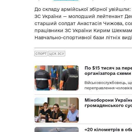
До складу армійської збірної увійшл
ЗС України — молодший лейтенант Де
старший солдат Анастасія Чижова, сол
працівники ЗС України Кирим Шехмаме
Навчально-спортивної бази літніх виді
СПОРТ
ЦСК ЗСУ
По $15 тисяч за пе
організатора схеми
Військовослужбовець, щ
переправлення чоловіків
Міноборони України
громадянського су
«20 кілометрів в о