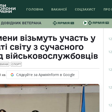
ГОЛОВНА
ВАКАНСІЇ
СОЦЗАХИСТ
ПРО 
ДОВІДНИК ВЕТЕРАНА
ени візьмуть участь у
12
і світу з сучасного
12
д військовослужбовців
ОВИНИ
СПОРТ
12
Слідкуйте за АрміяInform в Google
1
хв.
12
12