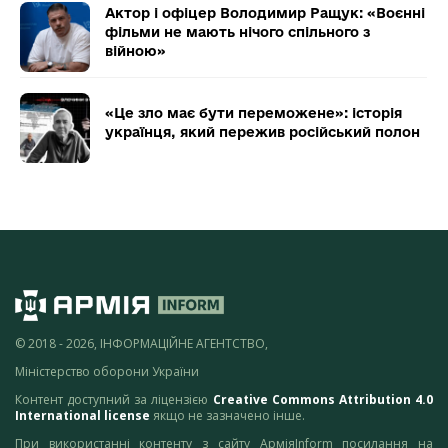
Актор і офіцер Володимир Ращук: «Воєнні
фільми не мають нічого спільного з
війною»
«Це зло має бути переможене»: історія
українця, який пережив російський полон
© 2018 - 2026, ІНФОРМАЦІЙНЕ АГЕНТСТВО,
Міністерство оборони України
Контент доступний за ліцензією
Creative Commons Attribution 4.0
International license
якщо не зазначено інше.
При використанні контенту з сайту АрміяInform посилання на