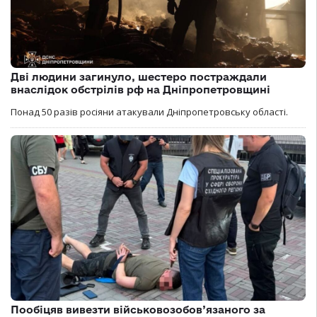
Дві людини загинуло, шестеро постраждали
внаслідок обстрілів рф на Дніпропетровщині
Понад 50 разів росіяни атакували Дніпропетровську області.
Пообіцяв вивезти військовозобов’язаного за