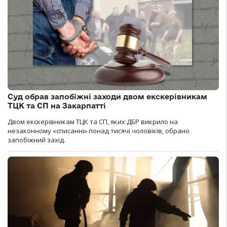
Суд обрав запобіжні заходи двом екскерівникам
ТЦК та СП на Закарпатті
Двом екскерівникам ТЦК та СП, яких ДБР викрило на
незаконному «списанні» понад тисячі чоловіків, обрано
запобіжний захід.