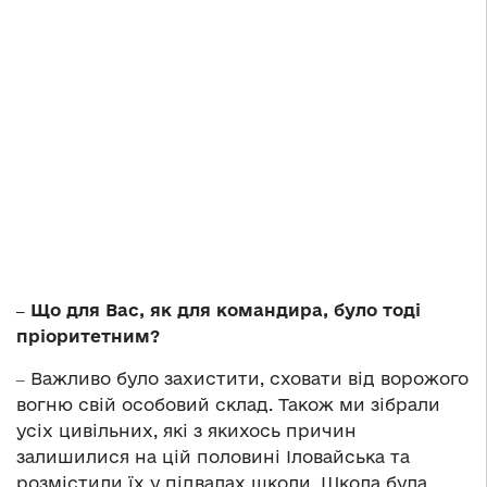
‒ Що для Вас, як для командира, було тоді
пріоритетним?
‒ Важливо було захистити, сховати від ворожого
вогню свій особовий склад. Також ми зібрали
усіх цивільних, які з якихось причин
залишилися на цій половині Іловайська та
розмістили їх у підвалах школи. Школа була