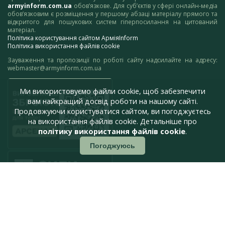
armyinform.com.ua
обов’язкове. Для суб’єктів у сфері онлайн-медіа
обов’язковим є розміщення у першому абзаці матеріалу прямого та
відкритого для пошукових систем гіперпосилання на цитований
матеріал.
Політика користування сайтом АрміяInform
Політика використання файлів cookie
Зауваження та пропозиції по роботі сайту надсилайте на адресу:
webmaster@armyinform.com.ua
Ми використовуємо файли cookie, щоб забезпечити
вам найкращий досвід роботи на нашому сайті.
Продовжуючи користуватися сайтом, ви погоджуєтесь
на використання файлів cookie. Детальніше про
політику використання файлів cookie
.
Погоджуюсь