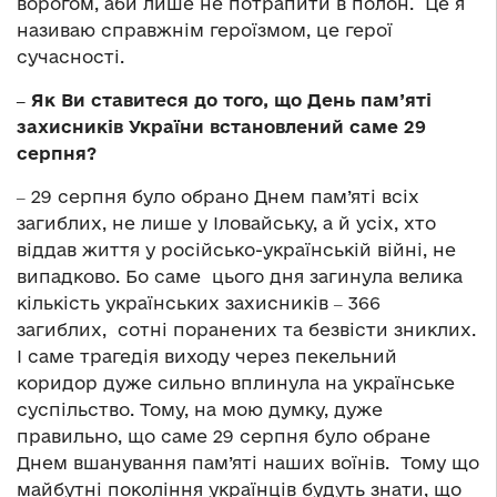
ворогом, аби лише не потрапити в полон. Це я
називаю справжнім героїзмом, це герої
сучасності.
‒ Як Ви ставитеся до того, що День пам’яті
захисників України встановлений саме 29
серпня?
‒ 29 серпня було обрано Днем пам’яті всіх
загиблих, не лише у Іловайську, а й усіх, хто
віддав життя у російсько-українській війні, не
випадково. Бо саме цього дня загинула велика
кількість українських захисників ‒ 366
загиблих, сотні поранених та безвісти зниклих.
І саме трагедія виходу через пекельний
коридор дуже сильно вплинула на українське
суспільство. Тому, на мою думку, дуже
правильно, що саме 29 серпня було обране
Днем вшанування пам’яті наших воїнів. Тому що
майбутні покоління українців будуть знати, що