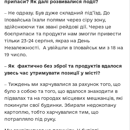
припаси? Як далі розвивалися події?
‒ Не одразу. Був дуже складний під’їзд. До
Іловайська їхали полями через сіру зону,
здійснюючи так звані рейдові дії. Через це
боєприпаси та продукти нам змогли привести
тільки 23-24 серпня, якраз на День
Незалежності. А увійшли в Іловайськ ми з 18 на
19 число.
‒ Як фактично без зброї та продуктів вдалося
увесь час утримувати позиції у місті?
‒ Тиждень ми харчувалися за рахунок того, що
було з собою та того, що вдалося знаходити в
підвалах та на городах місцевих мешканців, які
покинули свої будинки. Збирали недокопану
картоплю, тобто харчувалися тим, що
потрапляло під руку.