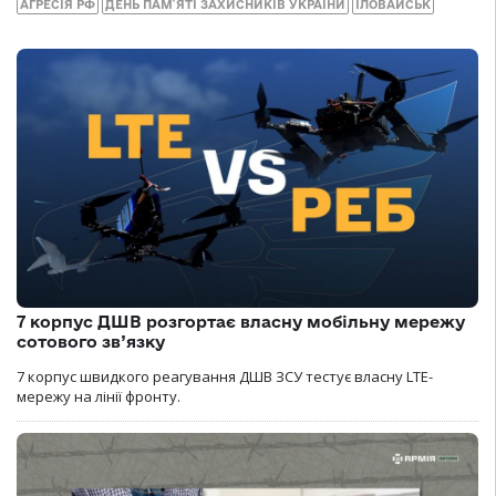
АГРЕСІЯ РФ
ДЕНЬ ПАМ`ЯТІ ЗАХИСНИКІВ УКРАЇНИ
ІЛОВАЙСЬК
7 корпус ДШВ розгортає власну мобільну мережу
сотового зв’язку
7 корпус швидкого реагування ДШВ ЗСУ тестує власну LTE-
мережу на лінії фронту.