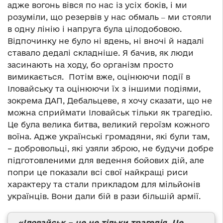
адже вогонь вівся по нас із усіх боків, і ми
розуміли, що резервів у нас обмаль ‒ ми стояли
в одну лінію і напруга була цілодобовою.
Відпочинку не було ні вдень, ні вночі й надалі
ставало дедалі складніше. Я бачив, як люди
засинають на ходу, бо організм просто
вимикається. Потім вже, оцінюючи події в
Іловайську та оцінюючи їх з іншими подіями,
зокрема ДАП, Дебальцеве, я хочу сказати, що не
можна сприймати Іловайськ тільки як трагедію.
Це була велика битва, великий героїзм кожного
воїна. Адже українські громадяни, які були там,
– добровольці, які узяли зброю, не будучи добре
підготовленими для ведення бойових дій, але
попри це показали всі свої найкращі риси
характеру та стали прикладом для мільйонів
українців. Вони дали бій в рази більшій армії.
«Іловайськ – це не тільки трагедія. Це