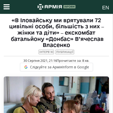
EN
«В Іловайську ми врятували 72
цивільні особи, більшість з них ‒
жінки та діти» ‒ екскомбат
батальйону «Донбас» В’ячеслав
Власенко
ІНТЕРВ`Ю
ПУБЛІКАЦІЇ
30 Серпня 2021, 21:16
Прочитаєте за:
8
хв.
Слідкуйте за АрміяInform в Google