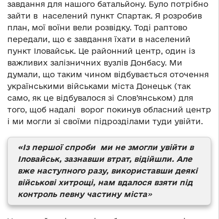
завдання для нашого батальйону. Було потрібно
зайти в населений пункт Спартак. Я розробив
план, мої воїни вели розвідку. Тоді раптово
передали, що є завдання їхати в населений
пункт Іловайськ. Це районний центр, один із
важливих залізничних вузлів Донбасу. Ми
думали, що таким чином відбувається оточення
українськими військами міста Донецьк (так
само, як це відбувалося зі Слов’янськом) для
того, щоб надалі ворог покинув обласний центр
і ми могли зі своїми підрозділами туди увійти.
«Із першої спроби ми не змогли увійти в
Іловайськ, зазнавши втрат, відійшли. Але
вже наступного разу, використавши деякі
військові хитрощі, нам вдалося взяти під
контроль певну частину міста
»