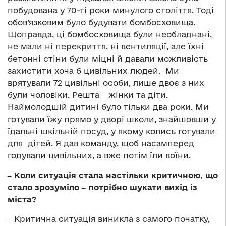
побудована у 70-ті роки минулого століття. Тоді
обов’язковим було будувати бомбосховища.
Щоправда, ці бомбосховища були необладнані,
не мали ні перекриття, ні вентиляції, але їхні
бетонні стіни були міцні й давали можливість
захистити хоча б цивільних людей. Ми
врятували 72 цивільні особи, лише двоє з них
були чоловіки. Решта ‒ жінки та діти.
Наймолодшій дитині було тільки два роки. Ми
готували їжу прямо у дворі школи, знайшовши у
їдальні шкільній посуд, у якому колись готували
для дітей. Я дав команду, щоб насамперед
годували цивільних, а вже потім їли воїни.
‒ Коли ситуація стала настільки критичною, що
стало зрозуміло ‒ потрібно шукати вихід із
міста?
‒ Критична ситуація виникла з самого початку,