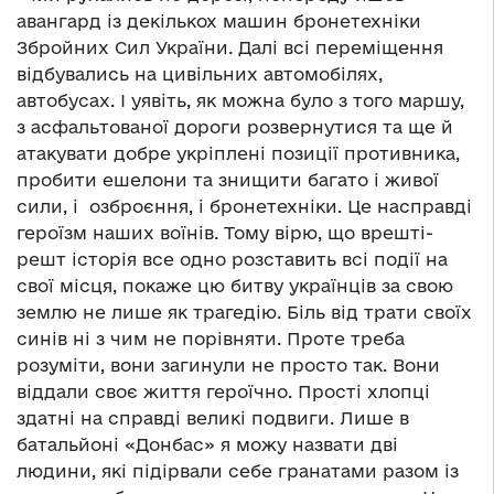
авангард із декількох машин бронетехніки
Збройних Сил України. Далі всі переміщення
відбувались на цивільних автомобілях,
автобусах. І уявіть, як можна було з того маршу,
з асфальтованої дороги розвернутися та ще й
атакувати добре укріплені позиції противника,
пробити ешелони та знищити багато і живої
сили, і озброєння, і бронетехніки. Це насправді
героїзм наших воїнів. Тому вірю, що врешті-
решт історія все одно розставить всі події на
свої місця, покаже цю битву українців за свою
землю не лише як трагедію. Біль від трати своїх
синів ні з чим не порівняти. Проте треба
розуміти, вони загинули не просто так. Вони
віддали своє життя героїчно. Прості хлопці
здатні на справді великі подвиги. Лише в
батальйоні «Донбас» я можу назвати дві
людини, які підірвали себе гранатами разом із