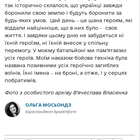
так історично склалося, що українці завжди
боронили свою землю і будуть боронити за
будь-яких умов. Цей день ‒ це шана героям, які
віддали найцінніше, що в них було ‒ своє
життя. І завдяки цьому дню не забудеться ні
їхній героїзм, ні їхній внесок у спільну
перемогу. У моєму батальйоні ми пам’ятаємо
усіх героїв. Моїм наказом бойова техніка була
названа позивними усіх героїчно загиблих
воїнів. Їхні імена ‒ на броні, а отже, і у серцях
побратимів.
Фото з особистого архіву В’ячеслава Власенка
ОЛЬГА МОСЬОНДЗ
Кореспондент АрміяInform