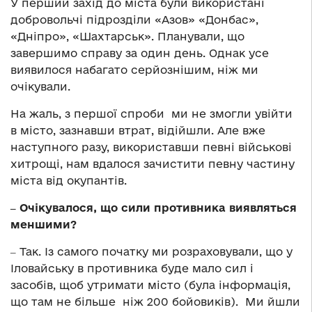
У перший захід до міста були використані
добровольчі підрозділи «Азов» «Донбас»,
«Дніпро», «Шахтарськ». Планували, що
завершимо справу за один день. Однак усе
виявилося набагато серйознішим, ніж ми
очікували.
На жаль, з першої спроби ми не змогли увійти
в місто, зазнавши втрат, відійшли. Але вже
наступного разу, використавши певні військові
хитрощі, нам вдалося зачистити певну частину
міста від окупантів.
‒ Очікувалося, що сили противника виявляться
меншими?
‒ Так. Із самого початку ми розраховували, що у
Іловайську в противника буде мало сил і
засобів, щоб утримати місто (була інформація,
що там не більше ніж 200 бойовиків). Ми йшли