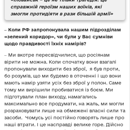
справжній героїзм наших воїнів, які
змогли протидіяти в рази більшій армії»
‒ Коли РФ запропонувала нашим підрозділам
«зелений коридор», чи були у Вас сумніви
щодо правдивості їхніх намірів?
‒ Ми вкотре пересвідчилися, що росіянам
вірити не можна. Коли спочатку вони взагалі
пропонували виходити без зброї, я був проти,
бо розумів, що ми будемо в оточенні і що вони
мають намір узяти усіх без зброї у полон. Саме
тому ми вирішили пробиватися із боєм. Ми
підготували план виходу, намагались
максимально все продумати, на жаль, ми могли
розраховувати лише на обмежені власні сили та
засоби. Чомусь усі постійно говорять лише про
наші втрати. І це насправді велике горе. Дійсно