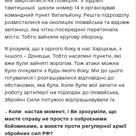
Ми закріпилися на позиціях. У будівлі
тамтешньої школи номер 14 я організував
командний пункт батальйону. Решта підрозділу
розмістилися на околицях Іловайська та вздовж
залізниці, яка чітко посередині перетинала
місто. Тобто зайняли кругову оборону.
Я розумів, що з одного боку в нас Харцизьк, з
іншого – Донецьк. Тобто населені пункти, які
вже були зайняті ворогом. Тож атаки можна
було очікувати з будь-якого боку. Ми до цього
готувалися і розташувалися відповідно до
обстановки, яка була. Коли були мої запити на
роботу артилерії на підходах до Іловайська,
Збройні Сили потужно відпрацьовували їх.
‒ Коли настав момент, і Ви зрозуміли, що
маєте справу не просто з озброєними
бойовиками, а воюєте проти регулярної армії
збройних сил РФ?