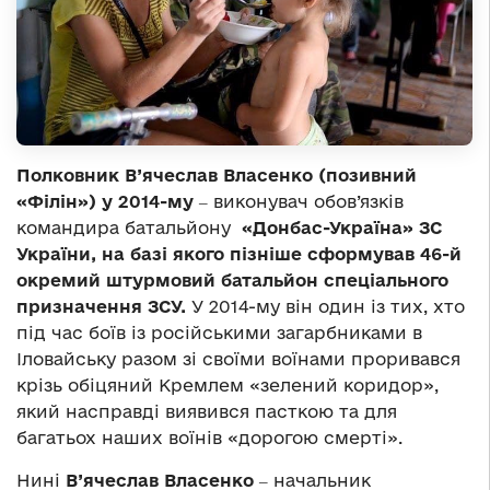
Полковник В’ячеслав Власенко (позивний
«Філін») у 2014-му
‒ виконувач обов’язків
командира батальйону
«Донбас-Україна» ЗС
України, на базі якого пізніше сформував 46-й
окремий штурмовий батальйон спеціального
призначення ЗСУ.
У 2014-му він один із тих, хто
під час боїв із російськими загарбниками в
Іловайську разом зі своїми воїнами проривався
крізь обіцяний Кремлем «зелений коридор»,
який насправді виявився пасткою та для
багатьох наших воїнів «дорогою смерті».
Нині
В’ячеслав Власенко
‒ начальник