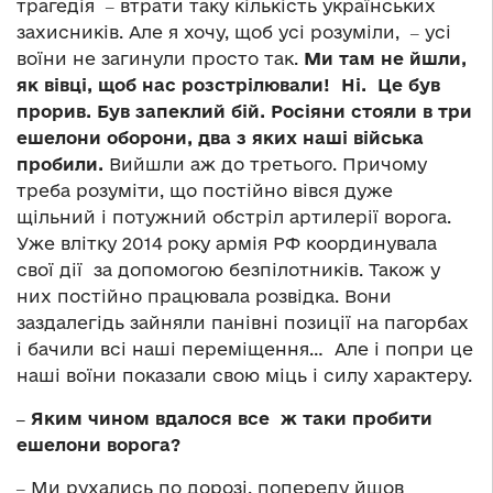
трагедія ‒ втрати таку кількість українських
захисників. Але я хочу, щоб усі розуміли, ‒ усі
воїни не загинули просто так.
Ми там не йшли,
як вівці, щоб нас розстрілювали! Ні. Це був
прорив. Був запеклий бій. Росіяни стояли в три
ешелони оборони, два з яких наші війська
пробили.
Вийшли аж до третього. Причому
треба розуміти, що постійно вівся дуже
щільний і потужний обстріл артилерії ворога.
Уже влітку 2014 року армія РФ координувала
свої дії за допомогою безпілотників. Також у
них постійно працювала розвідка. Вони
заздалегідь зайняли панівні позиції на пагорбах
і бачили всі наші переміщення… Але і попри це
наші воїни показали свою міць і силу характеру.
‒ Яким чином вдалося все ж таки пробити
ешелони ворога?
‒ Ми рухались по дорозі, попереду йшов