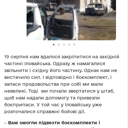
19 серпня нам вдалося закріпитися на західній
частині Іловайська. Одразу ж намагалися
звільнити і східну його частину. Однак нам не
вистачило сил. І відповідно і боєкомплект, і
запаси продовольства при собі ми мали
невеликі. Тоді ми почали звертатися у штаб,
щоб нам надали допомогу та привезли
боєприпаси. У той час у Іловайську уже
розпочалися справжні бойові дії.
‒ Вам змогли підвезти боєкомплекти і