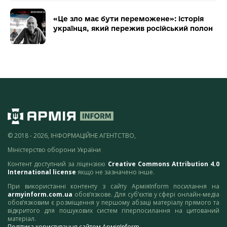
«Це зло має бути переможене»: історія
українця, який пережив російський полон
© 2018 - 2026, ІНФОРМАЦІЙНЕ АГЕНТСТВО,
Міністерство оборони України
Контент доступний за ліцензією
Creative Commons Attribution 4.0
International license
якщо не зазначено інше.
При використанні контенту з сайту АрміяInform посилання на
armyinform.com.ua
обов’язкове. Для суб’єктів у сфері онлайн-медіа
обов’язковим є розміщення у першому абзаці матеріалу прямого та
відкритого для пошукових систем гіперпосилання на цитований
матеріал.
Політика користування сайтом АрміяInform