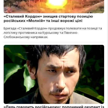
«Сталевий Кордон» знищив стартову позицію
російських «Молній» та інші ворожі цілі
Бригада «Сталевий Кордон» продовжує полювати на позиції та
логістику противника на Курському та Північно-
Слобожанському напрямках.
«Ледь говорить російською»: полонений окупант із