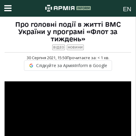
EN
Про головні події в житті ВМС
України у програмі «Флот за
тиждень»
ВІДЕО
НОВИНИ
30 Серпня 2021, 15:50
Прочитаєте за:
< 1
хв.
Слідкуйте за АрміяInform в Google