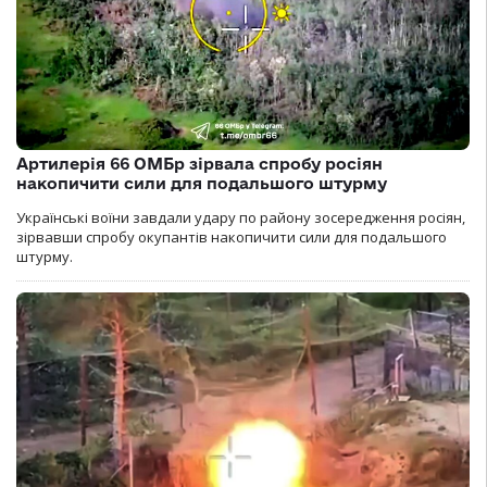
Артилерія 66 ОМБр зірвала спробу росіян
накопичити сили для подальшого штурму
Українські воїни завдали удару по району зосередження росіян,
зірвавши спробу окупантів накопичити сили для подальшого
штурму.