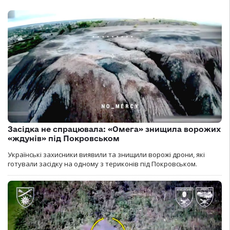
Засідка не спрацювала: «Омега» знищила ворожих
«ждунів» під Покровськом
Українські захисники виявили та знищили ворожі дрони, які
готували засідку на одному з териконів під Покровськом.