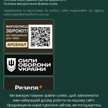
Політика використання файлів cookie
Зауваження та пропозиції по роботі сайту надсилайте на адресу:
webmaster@armyinform.com.ua
Ми використовуємо файли cookie, щоб забезпечити
вам найкращий досвід роботи на нашому сайті.
Продовжуючи користуватися сайтом, ви погоджуєтесь
press@armyinform.com.ua