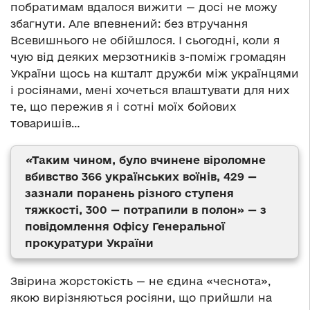
побратимам вдалося вижити — досі не можу
збагнути. Але впевнений: без втручання
Всевишнього не обійшлося. І сьогодні, коли я
чую від деяких мерзотників з-поміж громадян
України щось на кшталт дружби між українцями
і росіянами, мені хочеться влаштувати для них
те, що пережив я і сотні моїх бойових
товаришів…
«
Таким чином, було вчинене віроломне
вбивство 366 українських воїнів, 429 —
зазнали поранень різного ступеня
тяжкості, 300 — потрапили в полон» — з
повідомлення Офісу Генеральної
прокуратури України
Звірина жорстокість — не єдина «чеснота»,
якою вирізняються росіяни, що прийшли на