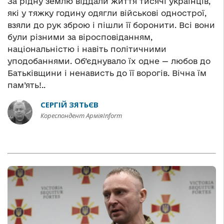
За рідну землю віддали життя тисячі українців,
які у тяжку годину одягли військові однострої,
взяли до рук зброю і пішли її боронити. Всі вони
були різними за віросповіданням,
національністю і навіть політичними
уподобаннями. Об’єднувало їх одне — любов до
Батьківщини і ненависть до її ворогів. Вічна їм
пам’ять!..
СЕРГІЙ ЗЯТЬЄВ
Кореспондент АрміяInform