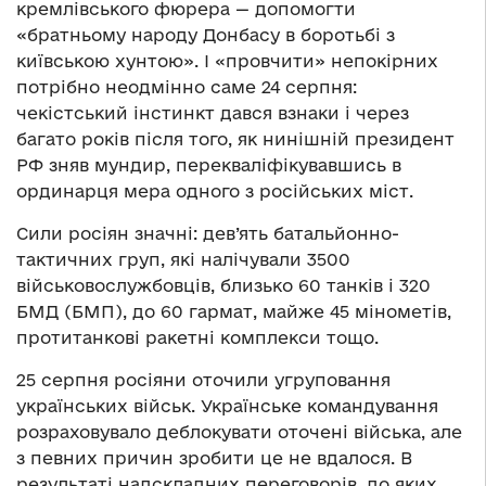
кремлівського фюрера — допомогти
«братньому народу Донбасу в боротьбі з
київською хунтою». І «провчити» непокірних
потрібно неодмінно саме 24 серпня:
чекістський інстинкт дався взнаки і через
багато років після того, як нинішній президент
РФ зняв мундир, перекваліфікувавшись в
ординарця мера одного з російських міст.
Сили росіян значні: дев’ять батальйонно-
тактичних груп, які налічували 3500
військовослужбовців, близько 60 танків і 320
БМД (БМП), до 60 гармат, майже 45 мінометів,
протитанкові ракетні комплекси тощо.
25 серпня росіяни оточили угруповання
українських військ. Українське командування
розраховувало деблокувати оточені війська, але
з певних причин зробити це не вдалося. В
результаті надскладних переговорів, до яких