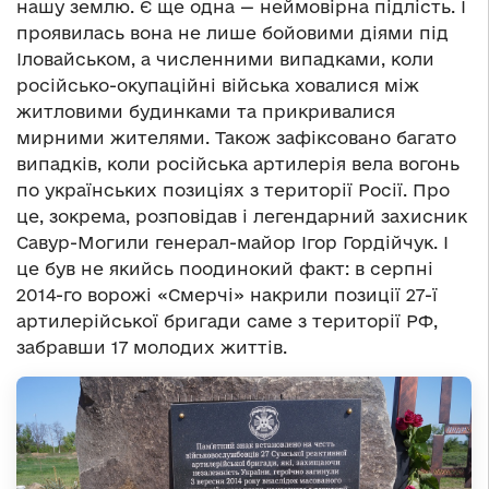
нашу землю. Є ще одна — неймовірна підлість. І
проявилась вона не лише бойовими діями під
Іловайськом, а численними випадками, коли
російсько-окупаційні війська ховалися між
житловими будинками та прикривалися
мирними жителями. Також зафіксовано багато
випадків, коли російська артилерія вела вогонь
по українських позиціях з території Росії. Про
це, зокрема, розповідав і легендарний захисник
Савур-Могили генерал-майор Ігор Гордійчук. І
це був не якийсь поодинокий факт: в серпні
2014-го ворожі «Смерчі» накрили позиції 27-ї
артилерійської бригади саме з території РФ,
забравши 17 молодих життів.