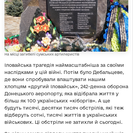
На місці загибелі сумських артилеристів
Іловайська трагедія наймасштабніша за своїми
наслідками у цій війні. Потім було Дебальцеве,
де вони спробували влаштувати нашим
хлопцям «другий Іловайськ», 242-денна оборона
Донецького аеропорту, яка відібрала життя у
більш як 100 українських «кіборгів». А ще
будуть тисячі, десятки тисяч обстрілів, які теж
відберуть сотні, тисячі життів в українських
військових. Ці обстріли не затихли й сьогодні.