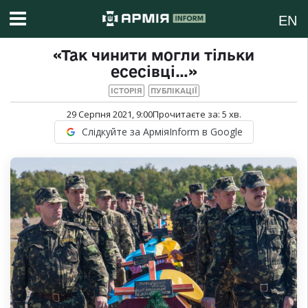
EN
«Так чинити могли тільки
есесівці…»
ІСТОРІЯ
ПУБЛІКАЦІЇ
29 Серпня 2021, 9:00
Прочитаєте за:
5
хв.
Слідкуйте за АрміяInform в Google