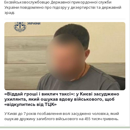
Ексвійськовослужбовцю Державної прикордонної служби
України повідомлено про підозру у дезертирстві та державній
зраді.
«Віддай гроші і виклич таксі»: у Києві засуджено
ухилянта, який ошукав вдову військового, щоб
«відкупитись від ТЦК»
У Києві до 7 років позбавлення волі засуджено чоловіка, який
ошукав дружину загиблого військового на 455 тисяч гривень.