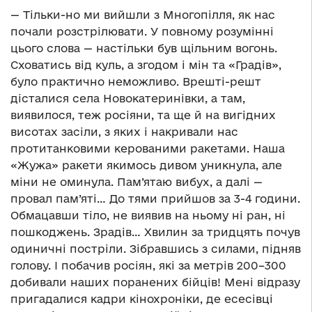
— Тільки-но ми вийшли з Многопілля, як нас
почали розстрілювати. У повному розумінні
цього слова — настільки був щільним вогонь.
Сховатись від куль, а згодом і мін та «Градів»,
було практично неможливо. Врешті-решт
дісталися села Новокатеринівки, а там,
виявилося, теж росіяни, та ще й на вигідних
висотах засіли, з яких і накривали нас
протитанковими керованими ракетами. Наша
«Жужа» ракети якимось дивом уникнула, але
міни не оминула. Пам’ятаю вибух, а далі —
провал пам’яті… До тями прийшов за 3-4 години.
Обмацавши тіло, не виявив на ньому ні ран, ні
пошкоджень. Зрадів… Хвилин за тридцять почув
одиничні постріли. Зібравшись з силами, підняв
голову. І побачив росіян, які за метрів 200–300
добивали наших поранених бійців! Мені відразу
пригадалися кадри кінохроніки, де есесівці