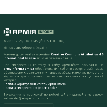
© 2018 - 2026, ІНФОРМАЦІЙНЕ АГЕНТСТВО,
Міністерство оборони України
Контент доступний за ліцензією
Creative Commons Attribution 4.0
International license
якщо не зазначено інше.
При використанні контенту з сайту АрміяInform посилання на
armyinform.com.ua
обов’язкове. Для суб’єктів у сфері онлайн-медіа
обов’язковим є розміщення у першому абзаці матеріалу прямого та
відкритого для пошукових систем гіперпосилання на цитований
матеріал.
Політика користування сайтом АрміяInform
Політика використання файлів cookie
Зауваження та пропозиції по роботі сайту надсилайте на адресу:
webmaster@armyinform.com.ua