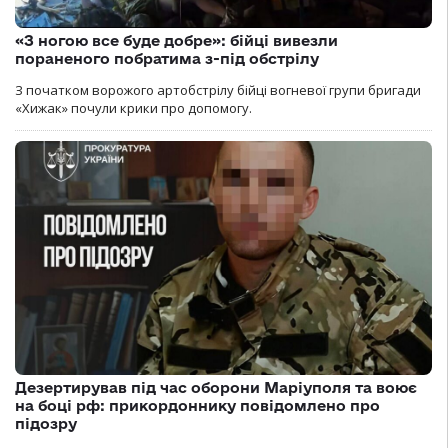
«З ногою все буде добре»: бійці вивезли
пораненого побратима з-під обстрілу
З початком ворожого артобстрілу бійці вогневої групи бригади
«Хижак» почули крики про допомогу.
Дезертирував під час оборони Маріуполя та воює
на боці рф: прикордоннику повідомлено про
підозру