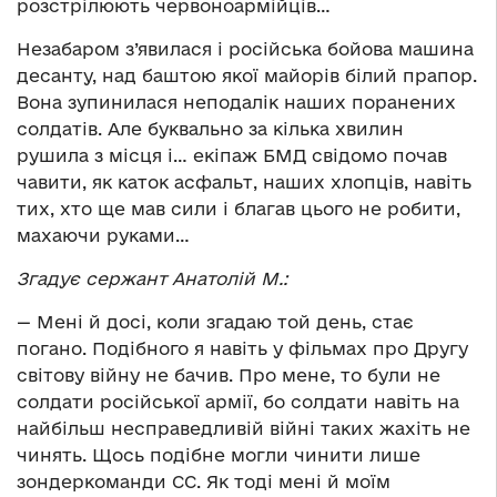
розстрілюють червоноармійців…
Незабаром з’явилася і російська бойова машина
десанту, над баштою якої майорів білий прапор.
Вона зупинилася неподалік наших поранених
солдатів. Але буквально за кілька хвилин
рушила з місця і… екіпаж БМД свідомо почав
чавити, як каток асфальт, наших хлопців, навіть
тих, хто ще мав сили і благав цього не робити,
махаючи руками…
Згадує сержант Анатолій М.:
— Мені й досі, коли згадаю той день, стає
погано. Подібного я навіть у фільмах про Другу
світову війну не бачив. Про мене, то були не
солдати російської армії, бо солдати навіть на
найбільш несправедливій війні таких жахіть не
чинять. Щось подібне могли чинити лише
зондеркоманди СС. Як тоді мені й моїм