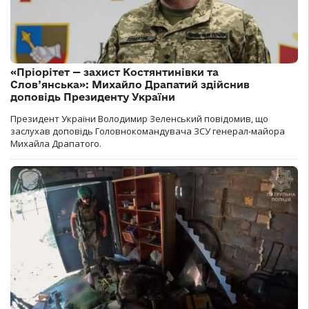
«Пріорітет — захист Костянтинівки та
Слов’янська»: Михайло Драпатий здійснив
доповідь Президенту України
Президент України Володимир Зеленський повідомив, що
заслухав доповідь Головнокомандувача ЗСУ генерал-майора
Михайла Драпатого.