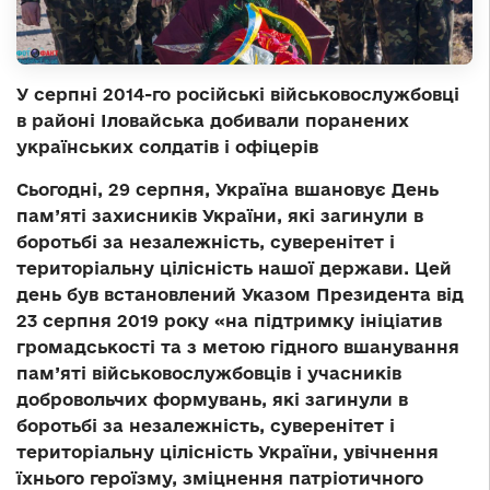
У серпні 2014-го російські військовослужбовці
в районі Іловайська добивали поранених
українських солдатів і офіцерів
Сьогодні, 29 серпня, Україна вшановує День
пам’яті захисників України, які загинули в
боротьбі за незалежність, суверенітет і
територіальну цілісність нашої держави. Цей
день був встановлений Указом Президента від
23 серпня 2019 року «на підтримку ініціатив
громадськості та з метою гідного вшанування
пам’яті військовослужбовців і учасників
добровольчих формувань, які загинули в
боротьбі за незалежність, суверенітет і
територіальну цілісність України, увічнення
їхнього героїзму, зміцнення патріотичного