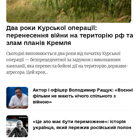
Два роки Курської операції:
перенесення війни на територію рф та
злам планів Кремля
Сьогодні виповнюється два роки від початку Курської
операції — безпрецедентної за задумом і виконанням
кампанії, яка перенесла бойові дії на територію держави-
агресора. Цей крок…
Актор і офіцер Володимир Ращук: «Воєнні
фільми не мають нічого спільного з
війною»
«Це зло має бути переможене»: історія
українця, який пережив російський полон