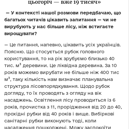
цьогоріч — вже 19 тисяч»
—
У контексті нашої розмови передбачаю, що
багатьох читачів цікавить запитання — чи не
вирубують у нас більше лісу, ніж встигаєте
вирощувати?
— Це питання, напевно, цікавить усіх українців.
Поясню. Що стосується рубок головного
користування, то на рік зрубуємо близько 40
тис. м³ деревини. Це ліквідна деревина. За 10
років можемо вирубати не більше ніж 400 тис
м³, таку кількість нам визначає планувальна
структура лісовпорядкування. Щодо рубок
догляду, то їх проводять з огляду на вік
насаджень. Освітлення лісу проводиться із 6
років, прочистка з 11, прорідження від 20 до 40,
прохідні рубки від 40 років і вище. Вибіркові
санітарні рубки виконують тоді, коли
насадження пошкоджені. Можу заспокоїти