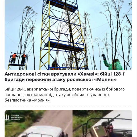
Антидронові сітки врятували «Хамві»: бійці 128-ї
бригади пережили атаку російської «Молнії»
Бійці 128-ї Закарпатської бригади, повертаючись із бойового
завдання, потрапили під атаку російського ударного
безпілотника «Молнія».