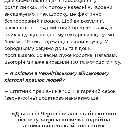
Далі сіємо насіння для пророщення у
розплідниках. Рік потому навесні чи восени
висаджуємо. І так щороку. Це фактично
безперервний процес. Щоб ви розуміли,
наскільки це трудомісткий процес, скажу, до
прикладу, що на одному гектарі висаджуємо
близько 10 тис. саджанців сосни вручну. У
середньому садимо до 15 га в день,
поспішаємо, бо весна дуже коротка. Нагадаю,
цьогоріч ми вже висадили 130 га молодого лісу.
—
А скільки в Чернігівському військовому
лісгоспі працює людей?
— Штатних працівників 150. На гарячий сезон
(весна-осінь) додатково наймаємо ще.
«Для лісів Чернігівського військового
лісгоспу загроза пожежі подвійна:
аномальна спека й полігони»