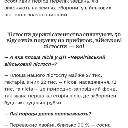
особливий період перелік завдань, які
виконують на землях оборони, у військових
лісгоспів значно ширший.
Лісгоспи держлісагентства сплачують 50
відсотків податку на прибуток, військові
лісгоспи
—
80!
—
А яка площа лісів у ДП «Чернігівський
військовий лісгосп»?
— Площа нашого лісгоспу майже 27 тис.
гектарів, з них 22 тис. — лісові насадження. 12
тис. га лісів — це природно-заповідний фонд,
так звана перша категорія лісів, де заборонені
будь-які суцільні рубки.
—
Які породи дерев переважають?
— Переважно хвойні, близько 90 % — сосна