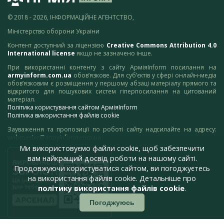
© 2018 - 2026, ІНФОРМАЦІЙНЕ АГЕНТСТВО,
Міністерство оборони України
Контент доступний за ліцензією
Creative Commons Attribution 4.0
International license
якщо не зазначено інше.
При використанні контенту з сайту АрміяInform посилання на
armyinform.com.ua
обов’язкове. Для суб’єктів у сфері онлайн-медіа
обов’язковим є розміщення у першому абзаці матеріалу прямого та
відкритого для пошукових систем гіперпосилання на цитований
матеріал.
Політика користування сайтом АрміяInform
Політика використання файлів cookie
Зауваження та пропозиції по роботі сайту надсилайте на адресу:
webmaster@armyinform.com.ua
Ми використовуємо файли cookie, щоб забезпечити
вам найкращий досвід роботи на нашому сайті.
Продовжуючи користуватися сайтом, ви погоджуєтесь
на використання файлів cookie. Детальніше про
політику використання файлів cookie
.
Погоджуюсь