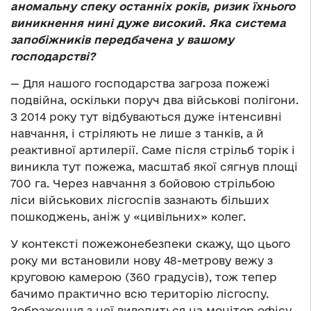
аномальну спеку останніх років, ризик їхнього
виникнення нині дуже високий. Яка система
запобіжників передбачена у вашому
господарстві?
— Для нашого господарства загроза пожежі
подвійна, оскільки поруч два військові полігони.
З 2014 року тут відбуваються дуже інтенсивні
навчання, і стріляють не лише з танків, а й
реактивної артилерії. Саме після стрільб торік і
виникла тут пожежа, масштаб якої сягнув площі
700 га. Через навчання з бойовою стрільбою
ліси військових лісгоспів зазнають більших
пошкоджень, аніж у «цивільних» колег.
У контексті пожежонебезпеки скажу, що цього
року ми встановили нову 48-метрову вежу з
круговою камерою (360 градусів), тож тепер
бачимо практично всю територію лісгоспу.
Зображення з неї виводиться на монітор офісу