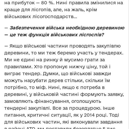
на прибуток — 80 %. Нині правила змінилися на
краще для лісгопів, але, на жаль, крім
військових лісогосподарств…
—
Забезпечення війська необхідною деревиною
—
це теж функція військових лісгоспів?
— Якщо військові частини проводять закупівлю
деревини, то ми теж беремо участь у тендерах.
Ми не єдині на ринку й мусимо грати за
правилами. Хто пропонує нижчу ціну, той і
виграє тендер. Думки, що військові завжди
можуть нарубати дерев стільки, скільки їм
потрібно, то міф. Нині, якщо є потреба в
деревині, у військовій частині формують заявку,
замовляють фінансування, оголошують
тендерні закупівлі. Все за процедурою. Інше
питання, критичні ситуації, як у 2014 році. Тоді
для військових частин, які виконували завдання
в районі АТО, ми поставили безоплатно 5 тис.