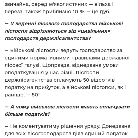
звичайна, серед м’яколистяних — вільха і
береза. Також приблизно 10 % — це дуб.
—
У веденні лісового господарства військові
лісгоспи відрізняються від «цивільних»
господарств держлісагентства?
— Військові лісгоспи ведуть господарство за
єдиними нормативними правилами державної
лісової галузі. Щоправда, віднедавна умови
оподаткування у нас різні. Лісгоспи
держлісагентства сплачують 50 відсотків
податку на прибуток, а військові лісгопси, як і
раніше, — 80!
—
А чому військові лісгоспи мають сплачувати
більше податків?
— Не коментуватиму рішення уряду. Донедавна
для всіх лісогосподарств діяв єдиний податок