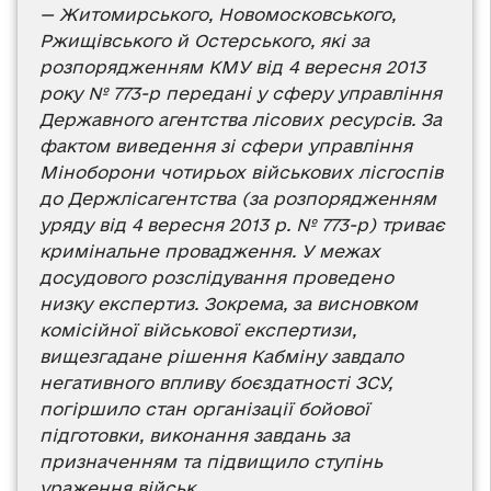
— Житомирського, Новомосковського,
Ржищівського й Остерського, які за
розпорядженням КМУ від 4 вересня 2013
року № 773-р передані у сферу управління
Державного агентства лісових ресурсів. За
фактом
виведення зі сфери управління
Міноборони чотирьох військових лісгоспів
до Держлісагентства (за
розпорядженням
уряду від 4 вересня 2013 р. № 773-р)
триває
кримінальне провадження. У межах
досудового розслідування проведено
низку експертиз. Зокрема, за висновком
комісійної військової експертизи,
вищезгадане рішення Кабміну завдало
негативного впливу боєздатності ЗСУ,
погіршило стан організації бойової
підготовки, виконання завдань за
призначенням та підвищило ступінь
ураження військ.