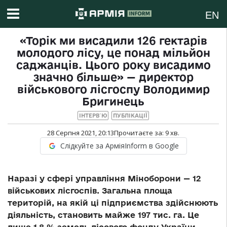
EN
«Торік ми висадили 126 гектарів
молодого лісу, це понад мільйон
саджанців. Цього року висадимо
значно більше» — директор
військового лісгоспу Володимир
Бригинець
ІНТЕРВ`Ю
ПУБЛІКАЦІЇ
28 Серпня 2021, 20:13
Прочитаєте за:
9
хв.
Слідкуйте за АрміяInform в Google
Наразі у сфері управління Міноборони — 12
військових лісгоспів. Загальна площа
територій, на якій ці підприємства здійснюють
діяльність, становить майже 197 тис. га. Це