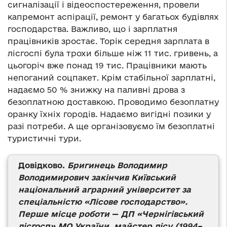
сигналізації і відеоспостереження, провели
капремонт аспірації, ремонт у багатьох будівлях
господарства. Важливо, що і зарплатня
працівників зростає. Торік середня зарплата в
лісгоспі була трохи більше ніж 11 тис. гривень, а
цьогоріч вже понад 19 тис. Працівники мають
непоганий соцпакет. Крім стабільної зарплатні,
надаємо 50 % знижку на паливні дрова з
безоплатною доставкою. Проводимо безоплатну
оранку їхніх городів. Надаємо вигідні позики у
разі потреби. А ще організовуємо їм безоплатні
туристичні тури.
Довідково.
Бригинець Володимир
Володимирович закінчив Київський
національний аграрний університет за
спеціальністю «Лісове господарство».
Перше місце роботи
—
ДП «Чернігівський
лісгосп» МО України, майстер лісу (1994–