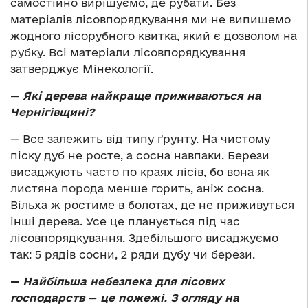
самостійно вирішуємо, де рубати. Без
матеріалів лісовпорядкування ми не випишемо
жодного лісорубного квитка, який є дозволом на
рубку. Всі матеріали лісовпорядкування
затверджує Мінекології.
—
Які дерева найкраще приживаються на
Чернігівщині?
— Все залежить від типу ґрунту. На чистому
піску дуб не росте, а сосна навпаки. Берези
висаджують часто по краях лісів, бо вона як
листяна порода менше горить, аніж сосна.
Вільха ж ростиме в болотах, де не приживуться
інші дерева. Усе це планується під час
лісовпорядкування. Здебільшого висаджуємо
так: 5 рядів сосни, 2 ряди дубу чи берези.
—
Найбільша небезпека для лісових
господарств
—
це пожежі. З огляду на