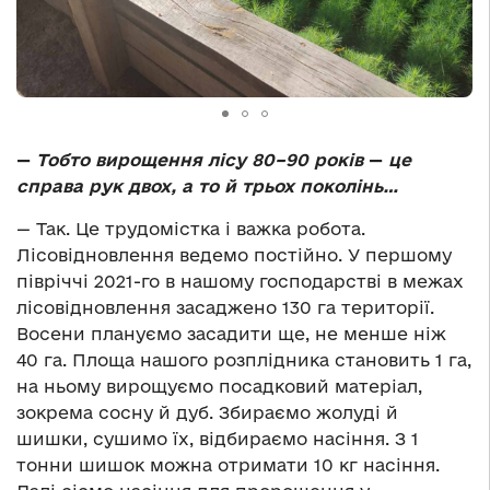
—
Тобто вирощення лісу 80–90 років
—
це
справа рук двох, а то й трьох поколінь…
— Так. Це трудомістка і важка робота.
Лісовідновлення ведемо постійно. У першому
півріччі 2021-го в нашому господарстві в межах
лісовідновлення засаджено 130 га території.
Восени плануємо засадити ще, не менше ніж
40 га. Площа нашого розплідника становить 1 га,
на ньому вирощуємо посадковий матеріал,
зокрема сосну й дуб. Збираємо жолуді й
шишки, сушимо їх, відбираємо насіння. З 1
тонни шишок можна отримати 10 кг насіння.