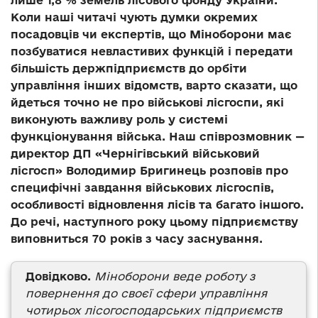
лише 1,8 % земель лісового фонду України.
Коли наші читачі чують думки окремих
посадовців чи експертів, що Міноборони має
позбуватися невластивих функцій і передати
більшість держпідприємств до орбіти
управління інших відомств, варто сказати, що
йдеться точно не про військові лісгоспи, які
виконують важливу роль у системі
функціонування війська. Наш співрозмовник —
директор ДП «Чернігівський військовий
лісгосп» Володимир Бригинець розповів про
специфічні завдання військових лісгоспів,
особливості відновлення лісів та багато іншого.
До речі, наступного року цьому підприємству
виповниться 70 років з часу заснування.
Довідково.
Міноборони веде роботу з
повернення до своєї сфери управління
чотирьох лісогосподарських підприємств