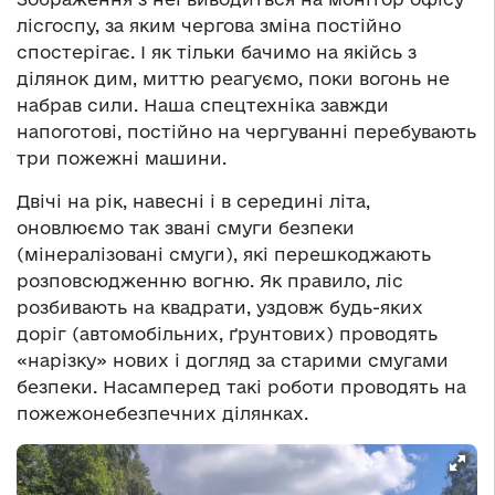
лісгоспу, за яким чергова зміна постійно
спостерігає. І як тільки бачимо на якійсь з
ділянок дим, миттю реагуємо, поки вогонь не
набрав сили. Наша спецтехніка завжди
напоготові, постійно на чергуванні перебувають
три пожежні машини.
Двічі на рік, навесні і в середині літа,
оновлюємо так звані смуги безпеки
(мінералізовані смуги), які перешкоджають
розповсюдженню вогню. Як правило, ліс
розбивають на квадрати, уздовж будь-яких
доріг (автомобільних, ґрунтових) проводять
«нарізку» нових і догляд за старими смугами
безпеки. Насамперед такі роботи проводять на
пожежонебезпечних ділянках.