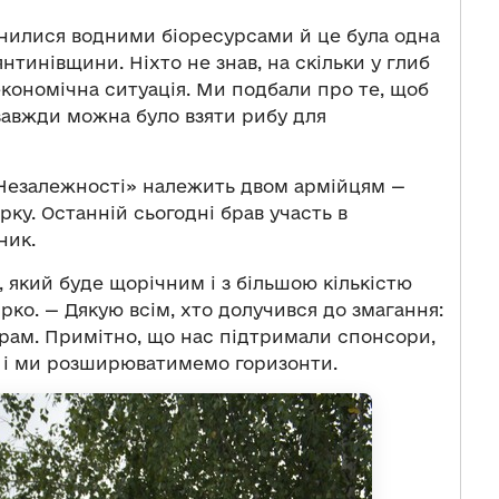
нилися водними біоресурсами й це була одна
нтинівщини. Ніхто не знав, на скільки у глиб
 економічна ситуація. Ми подбали про те, щоб
завжди можна було взяти рибу для
 Незалежності» належить двом армійцям —
ку. Останній сьогодні брав участь в
ник.
, який буде щорічним і з більшою кількістю
рко. — Дякую всім, хто долучився до змагання:
орам. Примітно, що нас підтримали спонсори,
ож і ми розширюватимемо горизонти.