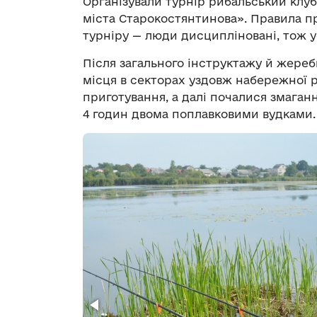
Організували турнір рибальський клу
міста Старокостянтинова». Правила пр
турніру — люди дисципліновані, тож у
Після загального інструктажу й жереб
місця в секторах уздовж набережної р
приготування, а далі почалися змаган
4 годин двома поплавковими вудками.