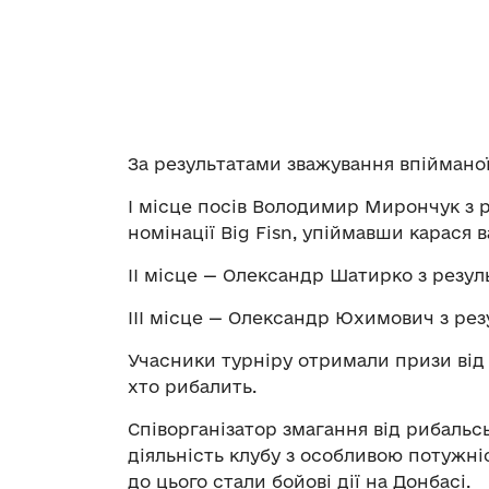
За результатами зважування впійманої
I місце посів Володимир Мирончук з ре
номінації Big Fisn, упіймавши карася в
II місце — Олександр Шатирко з резуль
III місце — Олександр Юхимович з резу
Учасники турніру отримали призи від 
хто рибалить.
Співорганізатор змагання від рибальс
діяльність клубу з особливою потужні
до цього стали бойові дії на Донбасі.