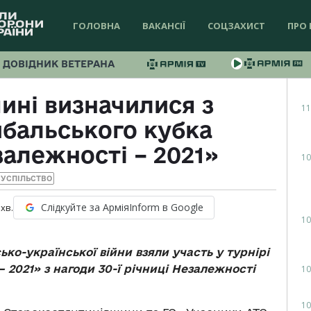
ГОЛОВНА
ВАКАНСІЇ
СОЦЗАХИСТ
ПРО 
ДОВІДНИК ВЕТЕРАНА
ині визначилися з
11
бальського кубка
алежності – 2021»
10
УСПІЛЬСТВО
Слідкуйте за АрміяInform в Google
хв.
10
ко-української війни взяли участь у турнірі
 2021» з нагоди 30-ї річниці Незалежності
10
10