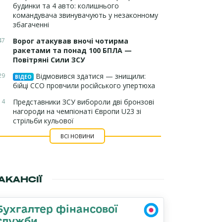
будинки та 4 авто: колишнього
командувача звинувачують у незаконному
збагаченні
47
Ворог атакував вночі чотирма
ракетами та понад 100 БПЛА —
Повітряні Сили ЗСУ
29
Відмовився здатися — знищили:
ВІДЕО
бійці ССО провчили російського упертюха
14
Представники ЗСУ вибороли дві бронзові
нагороди на чемпіонаті Європи U23 зі
стрільби кульової
ВСІ НОВИНИ
АКАНСІЇ
Бухгалтер фінансової
служби