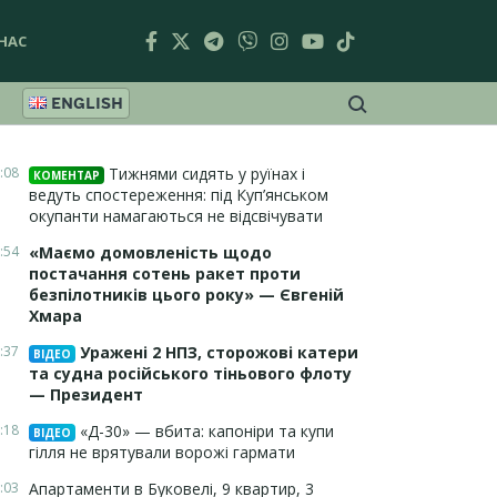
НАС
ENGLISH
:08
Тижнями сидять у руїнах і
КОМЕНТАР
ведуть спостереження: під Куп’янськом
окупанти намагаються не відсвічувати
:54
«Маємо домовленість щодо
постачання сотень ракет проти
безпілотників цього року» — Євгеній
Хмара
:37
Уражені 2 НПЗ, сторожові катери
ВІДЕО
та судна російського тіньового флоту
— Президент
:18
«Д-30» — вбита: капоніри та купи
ВІДЕО
гілля не врятували ворожі гармати
:03
Апартаменти в Буковелі, 9 квартир, 3