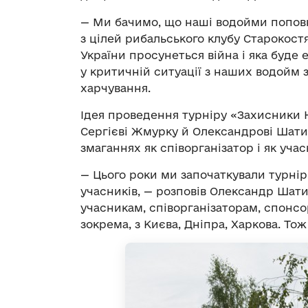
— Ми бачимо, що наші водойми попов
з цілей рибальського клубу Старокостя
України просунеться війна і яка буде
у критичній ситуації з наших водойм 
харчування.
Ідея проведення турніру «Захисники
Сергієві Жмурку й Олександрові Шатир
змаганнях як співорганізатор і як учас
— Цього роки ми започаткували турнір
учасників, — розповів Олександр Шати
учасникам, співорганізаторам, спонс
зокрема, з Києва, Дніпра, Харкова. Т