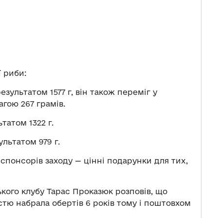
 риби:
зультатом 1577 г, він також переміг у
агою 267 грамів.
татом 1322 г.
льтатом 979 г.
спонсорів заходу — цінні подарунки для тих,
ького клубу Тарас Проказюк розповів, що
стю набрала обертів 6 років тому і поштовхом