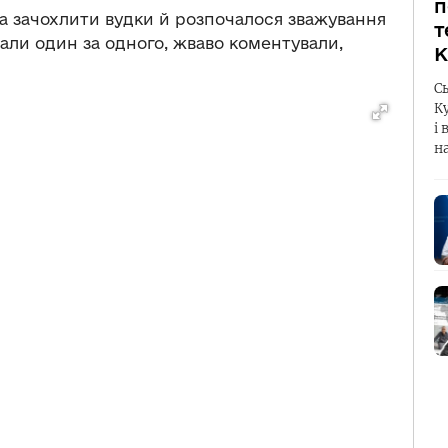
п
а зачохлити вудки й розпочалося зважування
т
вали один за одного, жваво коментували,
К
С
К
і 
н