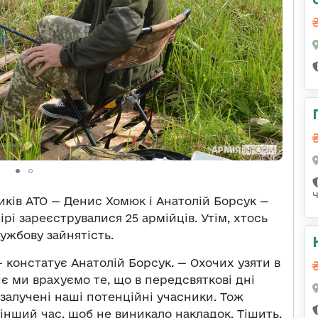
ників АТО — Денис Хомюк і Анатолій Борсук —
ірі зареєструвалися 25 армійців. Утім, хтось
ужбову зайнятість.
— констатує Анатолій Борсук. — Охочих узяти в
є ми врахуємо те, що в передсвяткові дні
 залучені наші потенційні учасники. Тож
інший час, щоб не виникало накладок. Тішить,