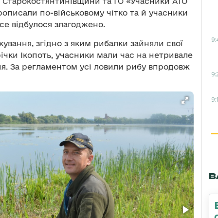
б Старокостянтинівщини та ГО «Учасники АТО
описали по-військовому чітко та й учасники
се відбулося злагоджено.
9:
кування, згідно з яким рибалки зайняли свої
ічки Ікопоть, учасники мали час на нетривале
ня. За регламентом усі ловили рибу впродовж
9:
9:
В