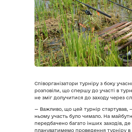
Співорганізатори турніру з боку учас
розповіли, що спершу до участі в турн
не зміг долучитися до заходу через сл
— Важливо, що цей турнір стартував, 
ньому участь було чимало. На майбутн
передбачено багато інших заходів, де
плануватимемо проведення турніру в 