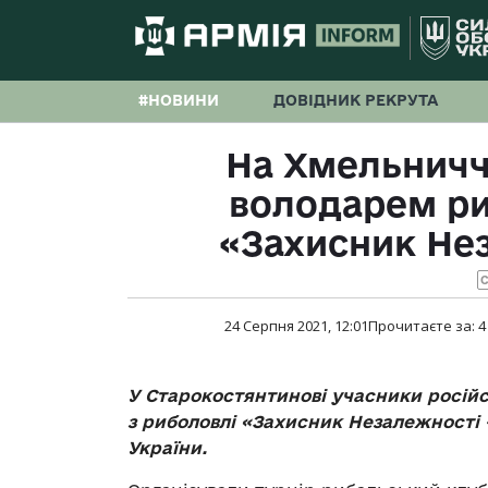
#НОВИНИ
ДОВІДНИК РЕКРУТА
На Хмельничч
володарем ри
«Захисник Нез
С
24 Серпня 2021, 12:01
Прочитаєте за:
4
У Старокостянтинові учасники російсь
з риболовлі «Захисник Незалежності –
України.