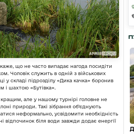
П
каже, що не часто випадає нагода посидіти
ом. Чоловік служить в одній з військових
ці у складі підрозділу «Дика качка» боронив
м і шахтою «Бутівка».
й кращим, але у нашому турнірі головне не
лоні природи. Такі зібрання об’єднують
ватися неформально, усвідомити необхідність
і відпочинок біля води завжди додає енергії
Д