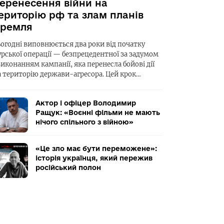
еренесення війни на
ериторію рф та злам планів
ремля
ьогодні виповнюється два роки від початку
урської операції — безпрецедентної за задумом
виконанням кампанії, яка перенесла бойові дії
а територію держави-агресора. Цей крок…
Актор і офіцер Володимир
Ращук: «Воєнні фільми не мають
нічого спільного з війною»
«Це зло має бути переможене»:
історія українця, який пережив
російський полон