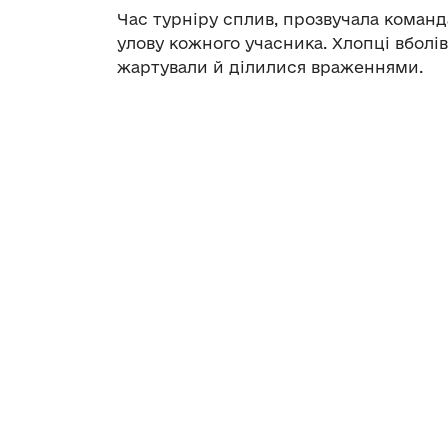
Час турніру сплив, прозвучала команд
улову кожного учасника. Хлопці вболі
жартували й ділилися враженнями.