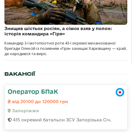
Знищив шістьох росіян, а сімох взяв у полон:
історія командира «Гіря»
Командир 3-ї мотопіхотної роти 43-ї окремої механізованої
бригади Олексій із позивним «Гіря» захищає Харківщину — край,
де народився та виріс.
ВАКАНСІЇ
Оператор БПаК
від 20100 до 120000 грн
Запоріжжя
415 окремий батальон ЗСУ Запорізька Січ.