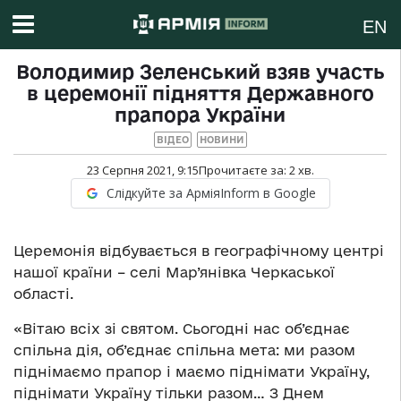
EN
Володимир Зеленський взяв участь
в церемонії підняття Державного
прапора України
ВІДЕО
НОВИНИ
23 Серпня 2021, 9:15
Прочитаєте за:
2
хв.
Слідкуйте за АрміяInform в Google
Церемонія відбувається в географічному центрі
нашої країни – селі Мар’янівка Черкаської
області.
«Вітаю всіх зі святом. Сьогодні нас об’єднає
спільна дія, об’єднає спільна мета: ми разом
піднімаємо прапор і маємо піднімати Україну,
піднімати Україну тільки разом… З Днем