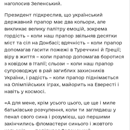
наголосив Зеленський.
Президент підкреслив, що український
державний прапор має два кольори, але
викликає велику палітру емоцій, зокрема
гордість – коли наш прапор звільняв десятки
міст та сіл на Донбасі; вдячність – коли прапор
допомагав гасити пожежі в Туреччині й Греції;
віру в життя – коли прапор допомагав боротися
з ковідом в Італії; сльози – коли наш прапор
супроводжує в рай загиблих захисників
України, і радість – коли прапор піднімається
на Олімпійських іграх, майорить на Евересті і
навіть у космосі.
«А для мене, крім усього цього, це ще і миле
батьківське розчулення, коли ти заглядаєш у
пенал свого сина і розумієш, що першими
закінчились фломастери синього і жовтого