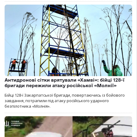
Антидронові сітки врятували «Хамві»: бійці 128-ї
бригади пережили атаку російської «Молнії»
Бійці 128-ї Закарпатської бригади, повертаючись із бойового
завдання, потрапили під атаку російського ударного
безпілотника «Молнія».