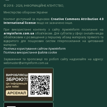
© 2018 - 2026, ІНФОРМАЦІЙНЕ АГЕНТСТВО,
Міністерство оборони України
Контент доступний за ліцензією
Creative Commons Attribution 4.0
International license
якщо не зазначено інше.
При використанні контенту з сайту АрміяInform посилання на
armyinform.com.ua
обов’язкове. Для суб’єктів у сфері онлайн-медіа
обов’язковим є розміщення у першому абзаці матеріалу прямого та
відкритого для пошукових систем гіперпосилання на цитований
матеріал.
Політика користування сайтом АрміяInform
Політика використання файлів cookie
Зауваження та пропозиції по роботі сайту надсилайте на адресу:
webmaster@armyinform.com.ua