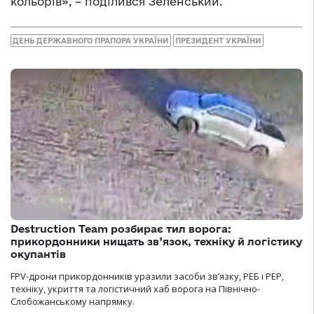
кольорів», – поділився Зеленський.
ДЕНЬ ДЕРЖАВНОГО ПРАПОРА УКРАЇНИ
ПРЕЗИДЕНТ УКРАЇНИ
Destruction Team розбирає тил ворога:
прикордонники нищать зв’язок, техніку й логістику
окупантів
FPV-дрони прикордонників уразили засоби зв’язку, РЕБ і РЕР,
техніку, укриття та логістичний хаб ворога на Північно-
Слобожанському напрямку.