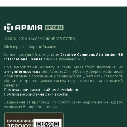
© 2018 - 2026, ІНФОРМАЦІЙНЕ АГЕНТСТВО,
Міністерство оборони України
Контент доступний за ліцензією
Creative Commons Attribution 4.0
International license
якщо не зазначено інше.
При використанні контенту з сайту АрміяInform посилання на
armyinform.com.ua
обов’язкове. Для суб’єктів у сфері онлайн-медіа
обов’язковим є розміщення у першому абзаці матеріалу прямого та
відкритого для пошукових систем гіперпосилання на цитований
матеріал.
Політика користування сайтом АрміяInform
Політика використання файлів cookie
Зауваження та пропозиції по роботі сайту надсилайте на адресу:
webmaster@armyinform.com.ua