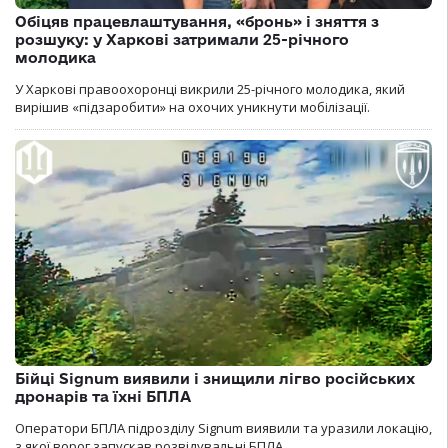
Обіцяв працевлаштування, «бронь» і зняття з
розшуку: у Харкові затримали 25-річного
молодика
У Харкові правоохоронці викрили 25-річного молодика, який
вирішив «підзаробити» на охочих уникнути мобілізації.
Бійці Signum виявили і знищили лігво російських
дронарів та їхні БПЛА
Оператори БПЛА підрозділу Signum виявили та уразили локацію,
з якої ворог запускав розвідувальні БПЛА.