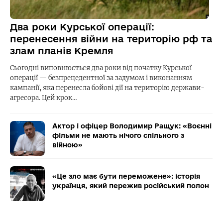
Два роки Курської операції:
перенесення війни на територію рф та
злам планів Кремля
Сьогодні виповнюється два роки від початку Курської
операції — безпрецедентної за задумом і виконанням
кампанії, яка перенесла бойові дії на територію держави-
агресора. Цей крок…
Актор і офіцер Володимир Ращук: «Воєнні
фільми не мають нічого спільного з
війною»
«Це зло має бути переможене»: історія
українця, який пережив російський полон