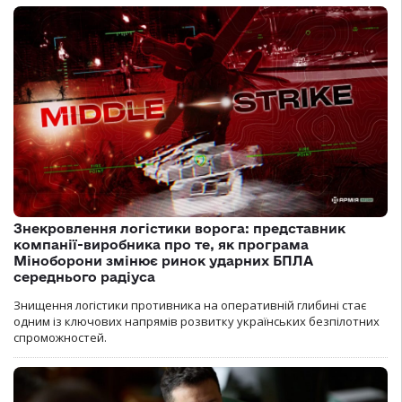
Знекровлення логістики ворога: представник
компанії-виробника про те, як програма
Міноборони змінює ринок ударних БПЛА
середнього радіуса
Знищення логістики противника на оперативній глибині стає
одним із ключових напрямів розвитку українських безпілотних
спроможностей.