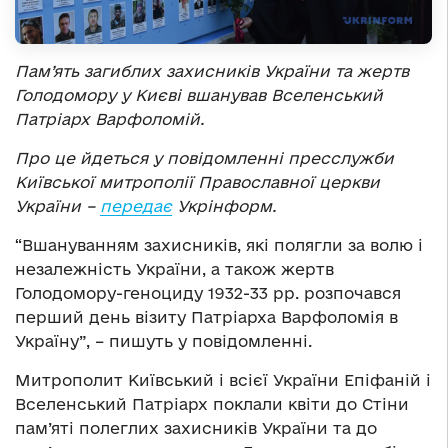
Пам’ять загиблих захисників України та жертв
Голодомору у Києві вшанував Вселенський
Патріарх Варфоломій.
Про це йдеться у повідомленні пресслужби
Київської митрополії Православної церкви
України
–
передає
Укрінформ.
“Вшануванням захисників, які полягли за волю і
незалежність України, а також жертв
Голодомору-геноциду 1932-33 рр. розпочався
перший день візиту Патріарха Варфоломія в
Україну”, – пишуть у повідомленні.
Митрополит Київський і всієї України Епіфаній і
Вселенський Патріарх поклали квіти до Стіни
пам’яті полеглих захисників України та до