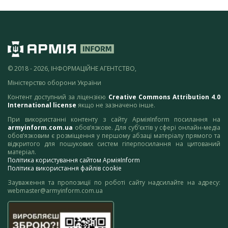
© 2018 - 2026, ІНФОРМАЦІЙНЕ АГЕНТСТВО,
Міністерство оборони України
Контент доступний за ліцензією
Creative Commons Attribution 4.0
International license
якщо не зазначено інше.
При використанні контенту з сайту АрміяInform посилання на
armyinform.com.ua
обов’язкове. Для суб’єктів у сфері онлайн-медіа
обов’язковим є розміщення у першому абзаці матеріалу прямого та
відкритого для пошукових систем гіперпосилання на цитований
матеріал.
Політика користування сайтом АрміяInform
Політика використання файлів cookie
Зауваження та пропозиції по роботі сайту надсилайте на адресу:
webmaster@armyinform.com.ua