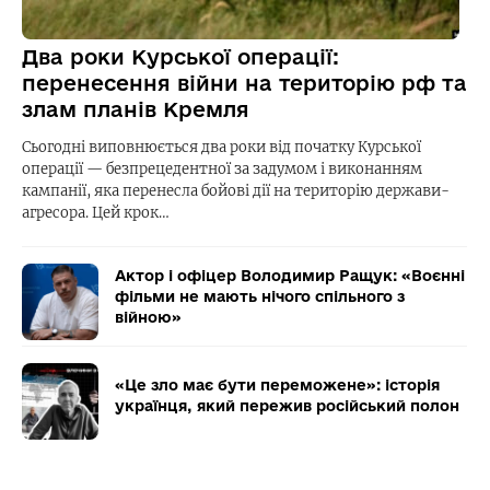
Два роки Курської операції:
перенесення війни на територію рф та
злам планів Кремля
Сьогодні виповнюється два роки від початку Курської
операції — безпрецедентної за задумом і виконанням
кампанії, яка перенесла бойові дії на територію держави-
агресора. Цей крок…
Актор і офіцер Володимир Ращук: «Воєнні
фільми не мають нічого спільного з
війною»
«Це зло має бути переможене»: історія
українця, який пережив російський полон