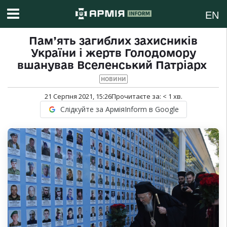
EN
Пам’ять загиблих захисників
України і жертв Голодомору
вшанував Вселенський Патріарх
НОВИНИ
21 Серпня 2021, 15:26
Прочитаєте за:
< 1
хв.
Слідкуйте за АрміяInform в Google