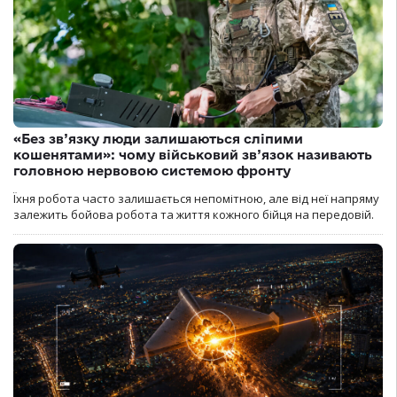
«Без зв’язку люди залишаються сліпими
кошенятами»: чому військовий зв’язок називають
головною нервовою системою фронту
Їхня робота часто залишається непомітною, але від неї напряму
залежить бойова робота та життя кожного бійця на передовій.