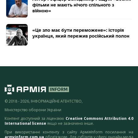
фільми не мають нічого спільного з
війною»
«Це зло має бути переможене»: історія
українця, який пережив російський полон
© 2018 - 2026, ІНФОРМАЦІЙНЕ АГЕНТСТВО,
Міністерство оборони України
Контент доступний за ліцензією
Creative Commons Attribution 4.0
International license
якщо не зазначено інше.
При використанні контенту з сайту АрміяInform посилання на
armyinform.com.ua
обов’язкове. Для суб’єктів у сфері онлайн-медіа