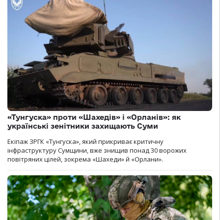
«Тунгуска» проти «Шахедів» і «Орланів»: як
українські зенітники захищають Суми
Екіпаж ЗРГК «Тунгуска», який прикриває критичну
інфраструктуру Сумщини, вже знищив понад 30 ворожих
повітряних цілей, зокрема «Шахеди» й «Орлани».