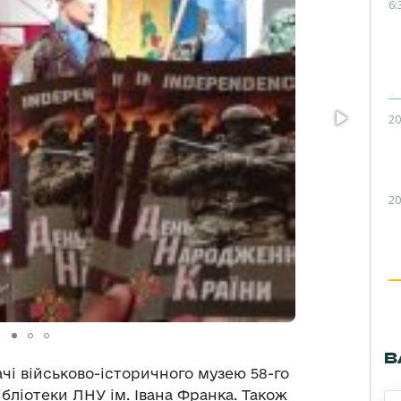
6:
20
20
В
чі військово-історичного музею 58-го
ібліотеки ЛНУ ім. Івана Франка. Також