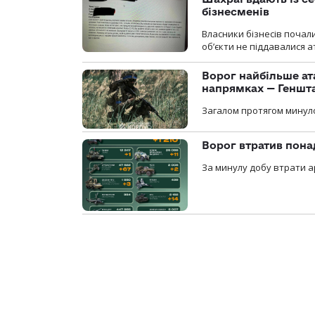
бізнесменів
Власники бізнесів почал
об’єкти не піддавалися 
Ворог найбільше ат
напрямках — Геншт
Загалом протягом минуло
Ворог втратив пона
За минулу добу втрати ар