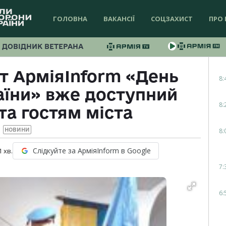
ГОЛОВНА
ВАКАНСІЇ
СОЦЗАХИСТ
ПРО 
ДОВІДНИК ВЕТЕРАНА
т АрміяInform «День
8:
їни» вже доступний
8:
та гостям міста
8:
НОВИНИ
Слідкуйте за АрміяInform в Google
1
хв.
7:
6: