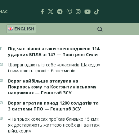
НАС
ENGLISH
41
Під час нічної атаки знешкоджено 114
ударних БПЛА зі 147 — Повітряні Сили
23
Шахраї вдають із себе «власників Шахедів»
і вимагають гроші з бізнесменів
08
Ворог найбільше атакував на
Покровському та Костянтинівському
напрямках — Генштаб ЗСУ
35
Ворог втратив понад 1200 солдатів та
3 системи ППО — Генштаб ЗСУ
58
«На трьох колесах проїхав близько 15 км»:
як доставляють життєво необхідні вантажі
військовим