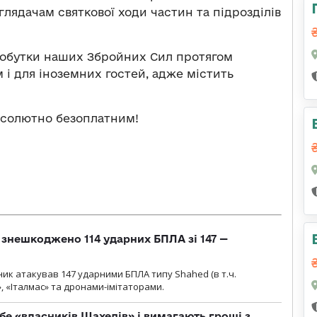
лядачам святкової ходи частин та підрозділів
добутки наших Збройних Сил протягом
 і для іноземних гостей, адже містить
бсолютно безоплатним!
и знешкоджено 114 ударних БПЛА зі 147 —
ник атакував 147 ударними БПЛА типу Shahed (в т.ч.
, «Італмас» та дронами-імітаторами.
бе «власників Шахедів» і вимагають гроші з