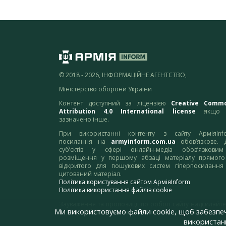
© 2018 - 2026, ІНФОРМАЦІЙНЕ АГЕНТСТВО,
Міністерство оборони України
Контент доступний за ліцензією
Creative Comm
Attribution 4.0 International license
якщо 
зазначено інше.
При використанні контенту з сайту АрміяInf
посилання на
armyinform.com.ua
обов’язкове. 
суб’єктів у сфері онлайн-медіа обов’язкови
розміщення у першому абзаці матеріалу прямого
відкритого для пошукових систем гіперпосилання
цитований матеріал.
Політика користування сайтом АрміяInform
Політика використання файлів cookie
Зауваження та пропозиції по роботі сайту надсилайте
Ми використовуємо файли cookie, щоб забезпе
адресу:
webmaster@armyinform.com.ua
використанн