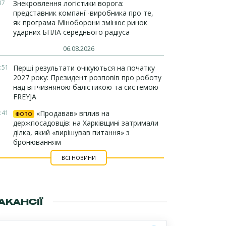
37
Знекровлення логістики ворога:
представник компанії-виробника про те,
як програма Міноборони змінює ринок
ударних БПЛА середнього радіуса
06.08.2026
:51
Перші результати очікуються на початку
2027 року: Президент розповів про роботу
над вітчизняною балістикою та системою
FREYJA
:41
«Продавав» вплив на
ФОТО
держпосадовців: на Харківщині затримали
ділка, який «вирішував питання» з
бронюванням
ВСІ НОВИНИ
АКАНСІЇ