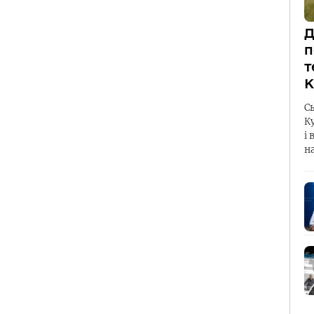
Д
п
т
К
С
К
і 
н