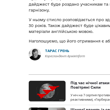
дайджест буде роздано учасникам та г
гарнізону.
У ньому стисло розповідається про з
30 років. Також дайджест буде цікавим
матеріали англійською мовою.
Наголошуємо, що його отримання є а
ТАРАС ГРЕНЬ
Кореспондент АрміяInform
Під час нічної атак
Повітряні Сили
У ніч на 7 серпня против
реактивними), «Гербера»
Шахраї вдають із се