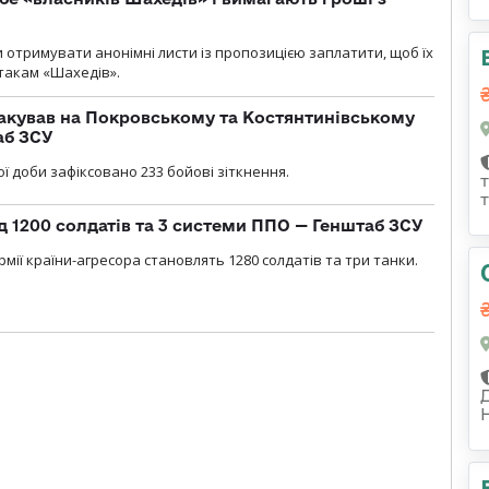
и отримувати анонімні листи із пропозицією заплатити, щоб їх
атакам «Шахедів».
акував на Покровському та Костянтинівському
аб ЗСУ
ї доби зафіксовано 233 бойові зіткнення.
д 1200 солдатів та 3 системи ППО — Генштаб ЗСУ
мії країни-агресора становлять 1280 солдатів та три танки.