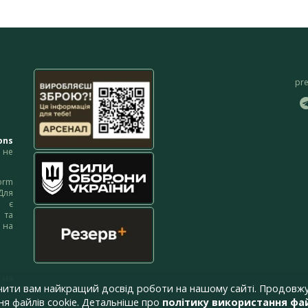
pr
ons
не
orm
Для
м є
 та
 на
 на
чити вам найкращий досвід роботи на нашому сайті. Продовжу
я файлів cookie. Детальніше про
політику використання фай