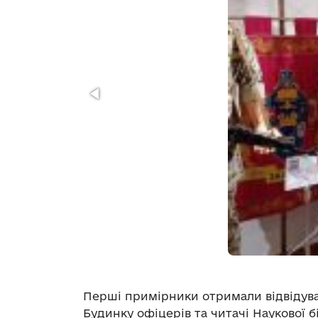
Перші примірники отримали відвідува
Будинку офіцерів та читачі Наукової б