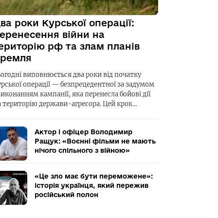
ва роки Курської операції:
еренесення війни на
ериторію рф та злам планів
ремля
ьогодні виповнюється два роки від початку
урської операції — безпрецедентної за задумом
виконанням кампанії, яка перенесла бойові дії
а територію держави-агресора. Цей крок…
Актор і офіцер Володимир
Ращук: «Воєнні фільми не мають
нічого спільного з війною»
«Це зло має бути переможене»:
історія українця, який пережив
російський полон