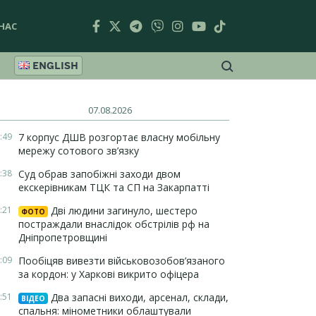
НАС
ENGLISH
07.08.2026
:49
7 корпус ДШВ розгортає власну мобільну
мережу сотового зв’язку
:38
Суд обрав запобіжні заходи двом
екскерівникам ТЦК та СП на Закарпатті
:21
Дві людини загинуло, шестеро
ФОТО
постраждали внаслідок обстрілів рф на
Дніпропетровщині
:09
Пообіцяв вивезти військовозобов’язаного
за кордон: у Харкові викрито офіцера
:51
Два запасні виходи, арсенал, склади,
ВІДЕО
спальня: мінометники облаштували