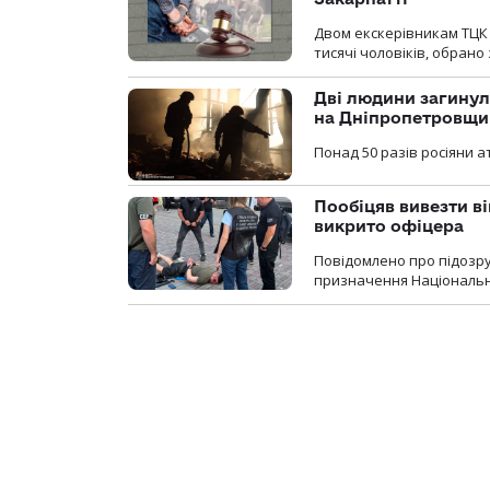
Двом екскерівникам ТЦК 
тисячі чоловіків, обрано
Дві людини загинул
на Дніпропетровщи
Понад 50 разів росіяни 
Пообіцяв вивезти ві
викрито офіцера
Повідомлено про підозр
призначення Національної 