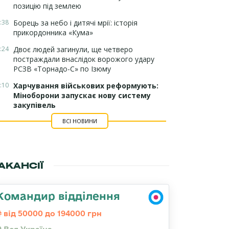
позицію під землею
:38
Борець за небо і дитячі мрії: історія
прикордонника «Кума»
:24
Двоє людей загинули, ще четверо
постраждали внаслідок ворожого удару
РСЗВ «Торнадо-С» по Ізюму
:10
Харчування військових реформують:
Міноборони запускає нову систему
закупівель
ВСІ НОВИНИ
АКАНСІЇ
Командир відділення
від 50000 до 194000 грн