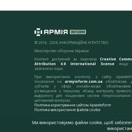
© 2018 - 2026, ІНФОРМАЦІЙНЕ АГЕНТСТВО,
Міністерство оборони України
Контент доступний за ліцензією
Creative Comm
Attribution 4.0 International license
якщо 
зазначено інше.
При використанні контенту з сайту АрміяInf
посилання на
armyinform.com.ua
обов’язкове. 
суб’єктів у сфері онлайн-медіа обов’язкови
розміщення у першому абзаці матеріалу прямого
відкритого для пошукових систем гіперпосилання
цитований матеріал.
Політика користування сайтом АрміяInform
Політика використання файлів cookie
Зауваження та пропозиції по роботі сайту надсилайте
Ми використовуємо файли cookie, щоб забезпе
адресу:
webmaster@armyinform.com.ua
використанн