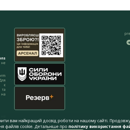
pr
ons
не
orm
Для
м є
 та
 на
 на
чити вам найкращий досвід роботи на нашому сайті. Продовжу
я файлів cookie. Детальніше про
політику використання фай