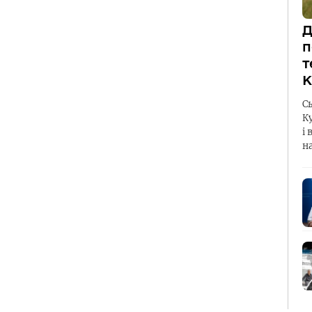
Д
п
т
К
С
К
і 
н