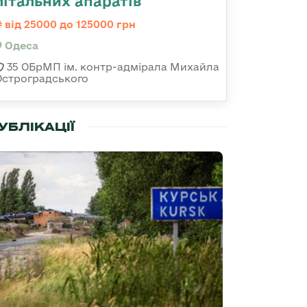
літальних апаратів
від 25000 до 125000 грн
Одеса
35 ОБрМП ім. контр-адмірала Михайла
Остроградського
УБЛІКАЦІЇ