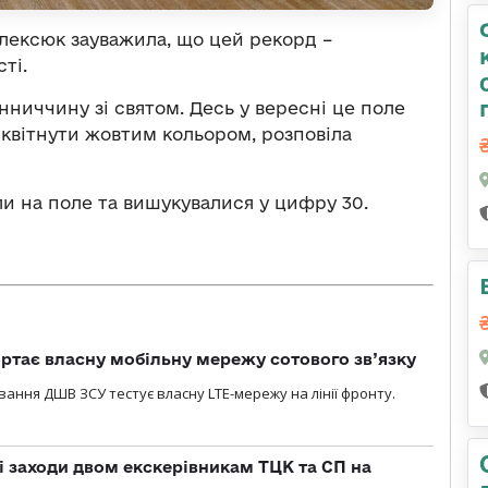
ексюк зауважила, що цей рекорд –
ті.
нниччину зі святом. Десь у вересні це поле
е квітнути жовтим кольором,
розповіла
и на поле та вишукувалися у цифру 30.
ртає власну мобільну мережу сотового зв’язку
вання ДШВ ЗСУ тестує власну LTE-мережу на лінії фронту.
і заходи двом екскерівникам ТЦК та СП на