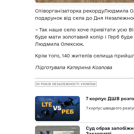
Співорганізаторка рекорду
Людмила Ол
подарунок від села до Дня Незалежнос
–
Так наше село хоче привітати усю Ві
буде мати золотавий колір і Герб буд
Людмила Олексюк.
Крім того, 140 жителів селища прийшл
Підготувала Катерина Козлова
30 РОКІВ НЕЗАЛЕЖНОСТІ УКРАЇНИ
7 корпус ДШВ розго
7 корпус швидкого реагу
Суд обрав запобіжн
Закарпатті