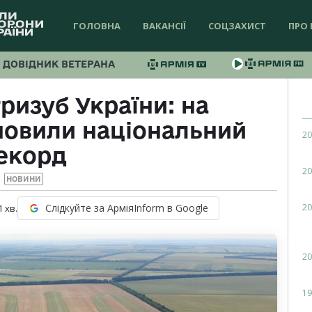
ГОЛОВНА
ВАКАНСІЇ
СОЦЗАХИСТ
ПРО 
ДОВІДНИК ВЕТЕРАНА
ризуб України: на
новили національний
20
екорд
20
НОВИНИ
20
Слідкуйте за АрміяInform в Google
1
хв.
20
19