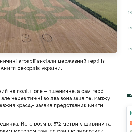
19
19
19
ичині аграрії висіяли Державний Герб із
 Книги рекордів України
.
ний на полі. Поле – пшеничне, а сам герб
В
але через тижні зо два вона зацвіте. Раджу
равжня краса,– заявив представник Книги
рединка.
Його розмір: 572 метри у ширину та
ковим методом там, де раніше змолотили