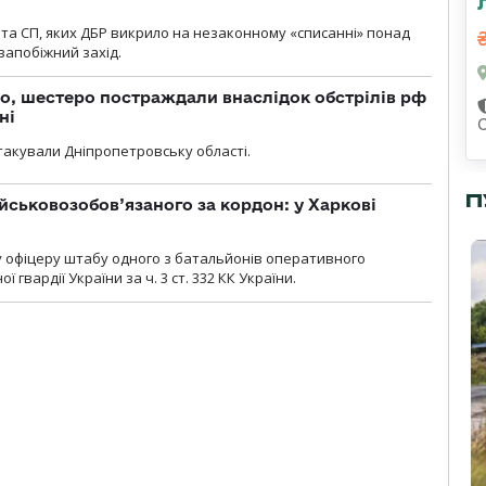
та СП, яких ДБР викрило на незаконному «списанні» понад
 запобіжний захід.
о, шестеро постраждали внаслідок обстрілів рф
ні
атакували Дніпропетровську області.
П
йськовозобов’язаного за кордон: у Харкові
у офіцеру штабу одного з батальйонів оперативного
гвардії України за ч. 3 ст. 332 КК України.