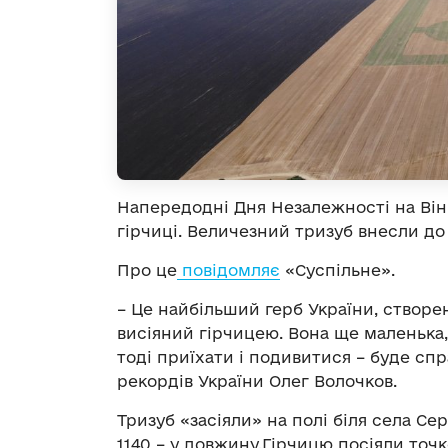
Напередодні Дня Незалежності на Вінн
гірчиці. Величезний тризуб внесли до
Про це
повідомляє
«Суспільне».
– Це найбільший герб України, створе
висіяний гірчицею. Вона ще маленька, 
тоді приїхати і подивитися – буде сп
рекордів України Олег Волочков
.
Тризуб «засіяли» на полі біля села Се
1140 – у довжину.
Гірчицю посіяли точ