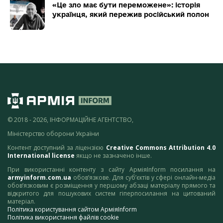
«Це зло має бути переможене»: історія
українця, який пережив російський полон
© 2018 - 2026, ІНФОРМАЦІЙНЕ АГЕНТСТВО,
Міністерство оборони України
Контент доступний за ліцензією
Creative Commons Attribution 4.0
International license
якщо не зазначено інше.
При використанні контенту з сайту АрміяInform посилання на
armyinform.com.ua
обов’язкове. Для суб’єктів у сфері онлайн-медіа
обов’язковим є розміщення у першому абзаці матеріалу прямого та
відкритого для пошукових систем гіперпосилання на цитований
матеріал.
Політика користування сайтом АрміяInform
Політика використання файлів cookie