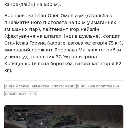
каное-двійці на 500 м).
Бронзові: капітан Олег Омельчук (стрільба з
пневматичного пістолета на 10 м у змаганнях
змішаних пар), лейтенант Ігор Рейзлін
(фехтування на шпагах, індивідуальне), солдат
Станіслав Горуна (карате, вагова категорія 75 кг),
молодший сержант Ярослава Магучіх (стрибки
у висоту), працівник ЗС України Ірина
Коляденко (вільна боротьба, вагова категорія 62
кг).
АНДРІЙ ТАРАН
АРМІЙСЬКІ СПОРТСМЕНИ
ВІЙСЬКОВІ СПОРТСМЕНИ
ОЛІМПІЙСЬКІ ІГРИ