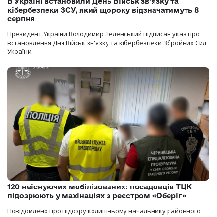
В Україні встановили День Військ зв’язку та
кібербезпеки ЗСУ, який щороку відзначатимуть 8
серпня
Президент України Володимир Зеленський підписав указ про
встановлення Дня Військ зв'язку та кібербезпеки Збройних Сил
України.
120 неіснуючих мобілізованих: посадовців ТЦК
підозрюють у махінаціях з реєстром «Оберіг»
Повідомлено про підозру колишньому начальнику районного