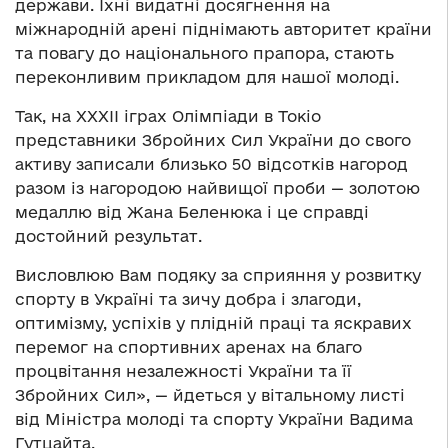
держави. Їхні видатні досягнення на
міжнародній арені піднімають авторитет країни
та повагу до національного прапора, стають
переконливим прикладом для нашої молоді.
Так, на ХХХІІ іграх Олімпіади в Токіо
представники Збройних Сил України до свого
активу записали близько 50 відсотків нагород
разом із нагородою найвищої проби — золотою
медаллю від Жана Беленюка і це справді
достойний результат.
Висловлюю Вам подяку за сприяння у розвитку
спорту в Україні та зичу добра і злагоди,
оптимізму, успіхів у плідній праці та яскравих
перемог на спортивних аренах на благо
процвітання незалежності України та її
Збройних Сил», — йдеться у вітальному листі
від Міністра молоді та спорту України Вадима
Гутцайта.