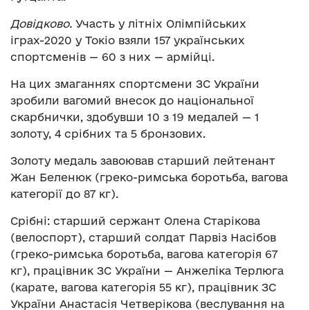
Довідково.
Участь у літніх Олімпійських
іграх-2020 у Токіо взяли 157 українських
спортсменів — 60 з них — армійці.
На цих змаганнях спортсмени ЗС України
зробили вагомий внесок до національної
скарбнички, здобувши 10 з 19 медалей — 1
золоту, 4 срібних та 5 бронзових.
Золоту медаль завоював старший лейтенант
Жан Беленюк (греко-римська боротьба, вагова
категорії до 87 кг).
Срібні: старший сержант Олена Старікова
(велоспорт), старший солдат Парвіз Насібов
(греко-римська боротьба, вагова категорія 67
кг), працівник ЗС України — Анжеліка Терлюга
(карате, вагова категорія 55 кг), працівник ЗС
України Анастасія Четверікова (веслування на