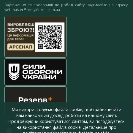
Зауваження та пропозиції по роботі сайту надсилайте на адресу:
webmaster@armyinform.com.ua
Ми використовуємо файли cookie, щоб забезпечити
вам найкращий досвід роботи на нашому сайті.
Продовжуючи користуватися сайтом, ви погоджуєтесь
press@armyinform.com.ua
на використання файлів cookie. Детальніше про