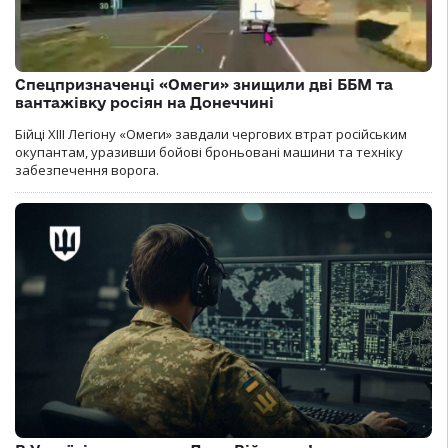
Спецпризначенці «Омеги» знищили дві ББМ та
вантажівку росіян на Донеччині
Бійці ХІІІ Легіону «Омеги» завдали чергових втрат російським
окупантам, уразивши бойові броньовані машини та техніку
забезпечення ворога.