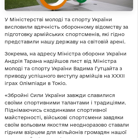
У Міністерстві молоді та спорту України
висловили вдячність оборонному відомству за
підготовку армійських спортсменів, які гідно
представили нашу державу на світовій арені.
Зокрема, на адресу Міністра оборони України
Андрія Тарана надійшов лист від Міністра
молоді та спорту України Вадима Гутцайта з
приводу успішного виступу армійців на ХХХІІ
іграх Олімпіади в Токіо.
«Збройні Сили України завжди славилися
своїми спортивними талантами і традиціями.
Піднімаючись сходинками спортивної
майстерності, військові спортсмени завдяки
своїм вольовим якостям неодноразово ставали
гідним взірцем для мільйонів громадян нашої