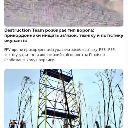
Destruction Team розбирає тил ворога:
прикордонники нищать зв’язок, техніку й логістику
окупантів
FPV-дрони прикордонників уразили засоби зв’язку, РЕБ і РЕР,
техніку, укриття та логістичний хаб ворога на Північно-
Слобожанському напрямку.