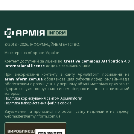
© 2018 - 2026, ІНФОРМАЦІЙНЕ АГЕНТСТВО,
Міністерство оборони України
Контент доступний за ліцензією
Creative Commons Attribution 4.0
International license
якщо не зазначено інше.
При використанні контенту з сайту АрміяInform посилання на
armyinform.com.ua
обов’язкове. Для суб’єктів у сфері онлайн-медіа
обов’язковим є розміщення у першому абзаці матеріалу прямого та
відкритого для пошукових систем гіперпосилання на цитований
матеріал.
Політика користування сайтом АрміяInform
Політика використання файлів cookie
Зауваження та пропозиції по роботі сайту надсилайте на адресу:
webmaster@armyinform.com.ua