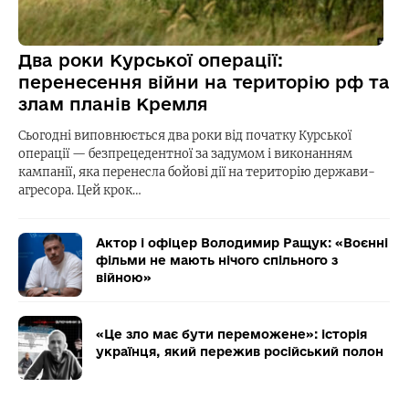
Два роки Курської операції:
перенесення війни на територію рф та
злам планів Кремля
Сьогодні виповнюється два роки від початку Курської
операції — безпрецедентної за задумом і виконанням
кампанії, яка перенесла бойові дії на територію держави-
агресора. Цей крок…
Актор і офіцер Володимир Ращук: «Воєнні
фільми не мають нічого спільного з
війною»
«Це зло має бути переможене»: історія
українця, який пережив російський полон