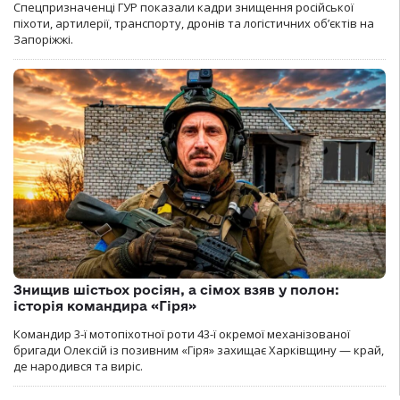
Спецпризначенці ГУР показали кадри знищення російської
піхоти, артилерії, транспорту, дронів та логістичних об’єктів на
Запоріжжі.
Знищив шістьох росіян, а сімох взяв у полон:
історія командира «Гіря»
Командир 3-ї мотопіхотної роти 43-ї окремої механізованої
бригади Олексій із позивним «Гіря» захищає Харківщину — край,
де народився та виріс.