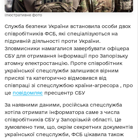
Ілюстративне фото
Служба безпеки України встановила особи двох
співробітників ФСБ, які спеціалізуються на
підривній діяльності проти України.
Зловмисники намагалися завербувати офіцера
СБУ для отримання інформації про Запорізьку
атомну електростанцію. Проте співробітник
української спецслужби залишився вірним
присязі та категорично відмовився від
співпраці зі спецслужбою країни-агресора , про
це
повідомляє
пресцентр СБУ
За наявними даними, російська спецслужба
хотіла отримати інформатора саме з числа
співробітників СБУ у Запорізькій області. Це
зумовлено тим, що, окрім секретних документів
української спецслужби, ФСБ цікавила також