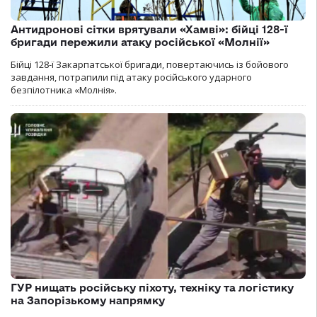
Антидронові сітки врятували «Хамві»: бійці 128-ї
бригади пережили атаку російської «Молнії»
Бійці 128-ї Закарпатської бригади, повертаючись із бойового
завдання, потрапили під атаку російського ударного
безпілотника «Молнія».
ГУР нищать російську піхоту, техніку та логістику
на Запорізькому напрямку