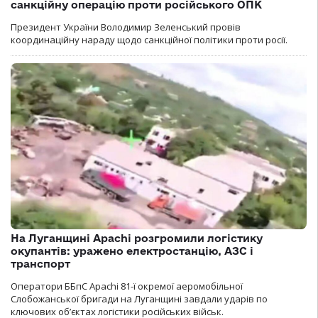
санкційну операцію проти російського ОПК
Президент України Володимир Зеленський провів
координаційну нараду щодо санкційної політики проти росії.
На Луганщині Apachi розгромили логістику
окупантів: уражено електростанцію, АЗС і
транспорт
Оператори ББпС Apachi 81-ї окремої аеромобільної
Слобожанської бригади на Луганщині завдали ударів по
ключових об’єктах логістики російських військ.