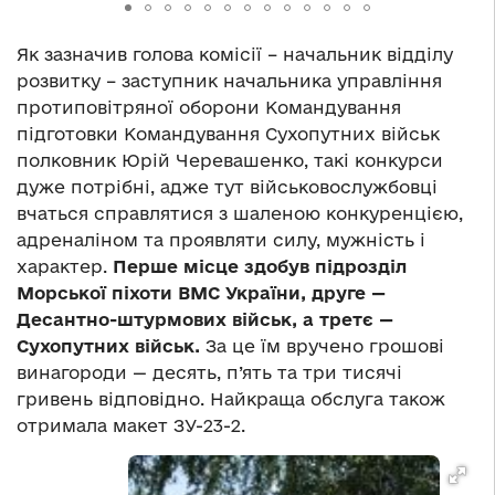
Як зазначив голова комісії – начальник відділу
розвитку – заступник начальника управління
протиповітряної оборони Командування
підготовки Командування Сухопутних військ
полковник Юрій Черевашенко, такі конкурси
дуже потрібні, адже тут військовослужбовці
вчаться справлятися з шаленою конкуренцією,
адреналіном та проявляти силу, мужність і
характер.
Перше місце здобув підрозділ
Морської піхоти ВМС України, друге —
Десантно-штурмових військ, а третє —
Сухопутних військ.
За це їм вручено грошові
винагороди — десять, п’ять та три тисячі
гривень відповідно. Найкраща обслуга також
отримала макет ЗУ-23-2.