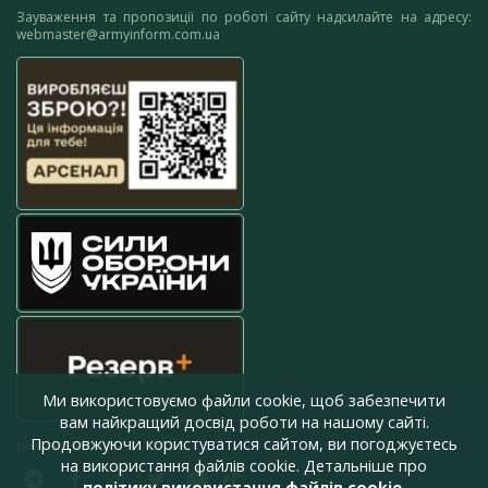
Зауваження та пропозиції по роботі сайту надсилайте на адресу:
webmaster@armyinform.com.ua
Ми використовуємо файли cookie, щоб забезпечити
вам найкращий досвід роботи на нашому сайті.
Продовжуючи користуватися сайтом, ви погоджуєтесь
press@armyinform.com.ua
на використання файлів cookie. Детальніше про
політику використання файлів cookie
.