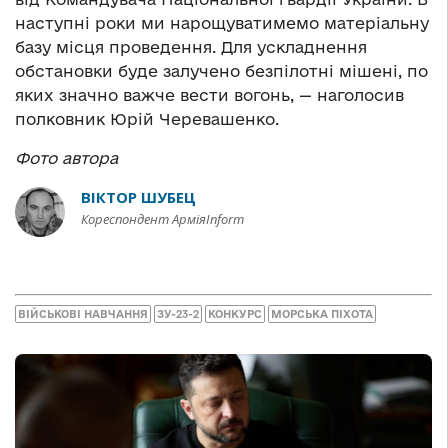
наступні роки ми нарощуватимемо матеріальну
базу місця проведення. Для ускладнення
обстановки буде залучено безпілотні мішені, по
яких значно важче вести вогонь, — наголосив
полковник Юрій Черевашенко.
Фото автора
ВІКТОР ШУБЕЦ
Кореспондент АрміяInform
ВІЙСЬКОВІ НАВЧАННЯ
ЗУ-23-2
КОНКУРС
МОРСЬКА ПІХОТА