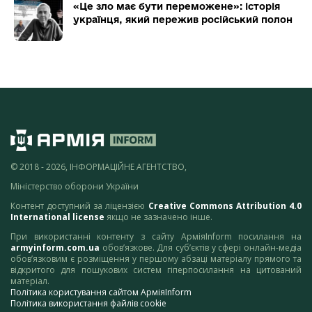
«Це зло має бути переможене»: історія
українця, який пережив російський полон
© 2018 - 2026, ІНФОРМАЦІЙНЕ АГЕНТСТВО,
Міністерство оборони України
Контент доступний за ліцензією
Creative Commons Attribution 4.0
International license
якщо не зазначено інше.
При використанні контенту з сайту АрміяInform посилання на
armyinform.com.ua
обов’язкове. Для суб’єктів у сфері онлайн-медіа
обов’язковим є розміщення у першому абзаці матеріалу прямого та
відкритого для пошукових систем гіперпосилання на цитований
матеріал.
Політика користування сайтом АрміяInform
Політика використання файлів cookie