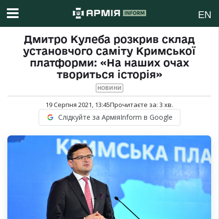
EN
Дмитро Кулеба розкрив склад
установчого саміту Кримської
платформи: «На наших очах
твориться історія»
НОВИНИ
19 Серпня 2021, 13:45
Прочитаєте за:
3
хв.
Слідкуйте за АрміяInform в Google