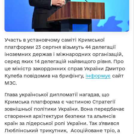
Участь в установчому саміті Кримської
платформи 23 серпня візьмуть 44 делегації
іноземних держав і міжнародних організацій,
серед яких 14 делегацій найвищого рівня. Про
це міністр закордонних справ України Дмитро
Кулеба повідомив на брифінгу,
інформує
сайт
МЗС.
Глава української дипломатії нагадав, що
Кримська платформа є частиною Стратегії
зовнішньої політики України. Вона передбачає
створення архітектури безпеки та альянсів
країн за лідерської ролі України. Так з’явився
Люблінський трикутник, Асоційоване тріо, а