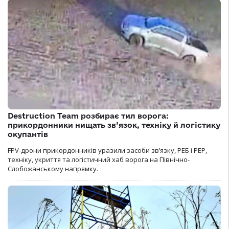
Destruction Team розбирає тил ворога:
прикордонники нищать зв’язок, техніку й логістику
окупантів
FPV-дрони прикордонників уразили засоби зв’язку, РЕБ і РЕР,
техніку, укриття та логістичний хаб ворога на Північно-
Слобожанському напрямку.