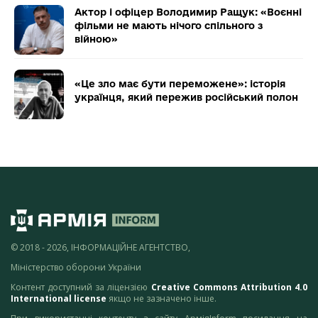
Актор і офіцер Володимир Ращук: «Воєнні
фільми не мають нічого спільного з
війною»
«Це зло має бути переможене»: історія
українця, який пережив російський полон
© 2018 - 2026, ІНФОРМАЦІЙНЕ АГЕНТСТВО,
Міністерство оборони України
Контент доступний за ліцензією
Creative Commons Attribution 4.0
International license
якщо не зазначено інше.