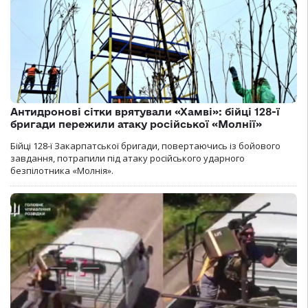
Антидронові сітки врятували «Хамві»: бійці 128-ї
бригади пережили атаку російської «Молнії»
Бійці 128-ї Закарпатської бригади, повертаючись із бойового
завдання, потрапили під атаку російського ударного
безпілотника «Молнія».