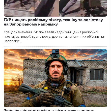
ГУР нищать російську піхоту, техніку та логістику
на Запорізькому напрямку
Спецпризначенці ГУР показали кадри знищення російської
піхоти, артилерії, транспорту, дронів та логістичних об’єктів на
Запоріжжі.
Знищив шістьох росіян, а сімох взяв у полон: