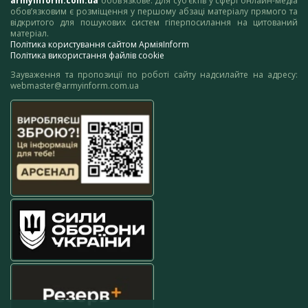
armyinform.com.ua
обов’язкове. Для суб’єктів у сфері онлайн-медіа
обов’язковим є розміщення у першому абзаці матеріалу прямого та
відкритого для пошукових систем гіперпосилання на цитований
матеріал.
Політика користування сайтом АрміяInform
Політика використання файлів cookie
Зауваження та пропозиції по роботі сайту надсилайте на адресу:
webmaster@armyinform.com.ua