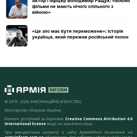
Актор і офіцер Володимир Ращук: «Воєнні
фільми не мають нічого спільного з
війною»
«Це зло має бути переможене»: історія
українця, який пережив російський полон
© 2018 - 2026, ІНФОРМАЦІЙНЕ АГЕНТСТВО,
Міністерство оборони України
Контент доступний за ліцензією
Creative Commons Attribution 4.0
International license
якщо не зазначено інше.
При використанні контенту з сайту АрміяInform посилання на