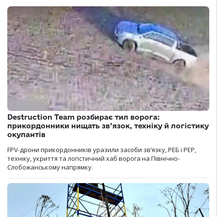
Destruction Team розбирає тил ворога:
прикордонники нищать зв’язок, техніку й логістику
окупантів
FPV-дрони прикордонників уразили засоби зв’язку, РЕБ і РЕР,
техніку, укриття та логістичний хаб ворога на Північно-
Слобожанському напрямку.