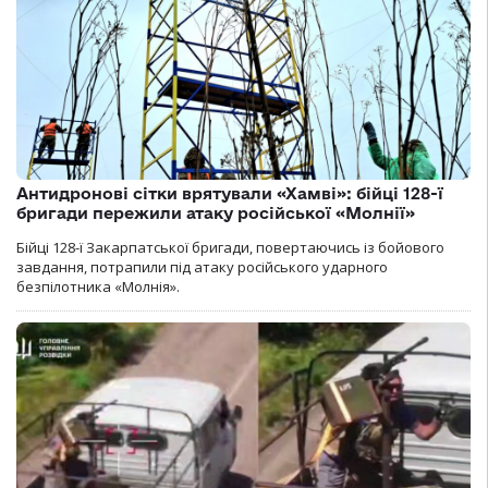
Антидронові сітки врятували «Хамві»: бійці 128-ї
бригади пережили атаку російської «Молнії»
Бійці 128-ї Закарпатської бригади, повертаючись із бойового
завдання, потрапили під атаку російського ударного
безпілотника «Молнія».