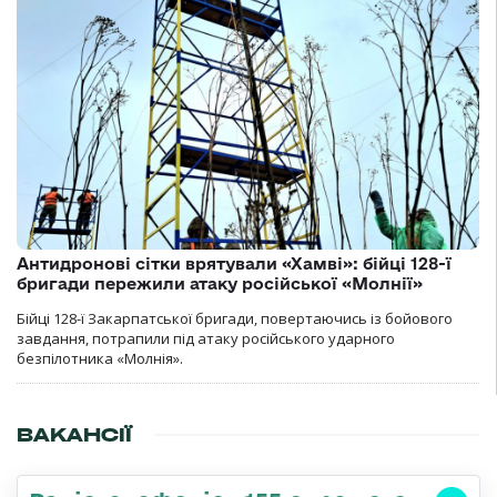
Антидронові сітки врятували «Хамві»: бійці 128-ї
бригади пережили атаку російської «Молнії»
Бійці 128-ї Закарпатської бригади, повертаючись із бойового
завдання, потрапили під атаку російського ударного
безпілотника «Молнія».
ВАКАНСІЇ