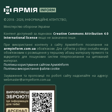
© 2018 - 2026, ІНФОРМАЦІЙНЕ АГЕНТСТВО,
Міністерство оборони України
Контент доступний за ліцензією
Creative Commons Attribution 4.0
International license
якщо не зазначено інше.
При використанні контенту з сайту АрміяInform посилання на
armyinform.com.ua
обов’язкове. Для суб’єктів у сфері онлайн-медіа
обов’язковим є розміщення у першому абзаці матеріалу прямого та
відкритого для пошукових систем гіперпосилання на цитований
матеріал.
Політика користування сайтом АрміяInform
Політика використання файлів cookie
Зауваження та пропозиції по роботі сайту надсилайте на адресу:
webmaster@armyinform.com.ua