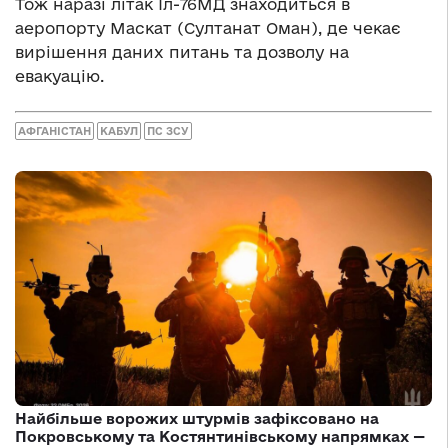
Тож наразі літак Іл-76МД знаходиться в
аеропорту Маскат (Султанат Оман), де чекає
вирішення даних питань та дозволу на
евакуацію.
АФГАНІСТАН
КАБУЛ
ПС ЗСУ
Найбільше ворожих штурмів зафіксовано на
Покровському та Костянтинівському напрямках —