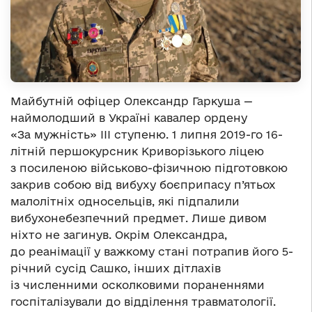
Майбутній офіцер Олександр Гаркуша —
наймолодший в Україні кавалер ордену
«За мужність» ІІІ ступеню. 1 липня 2019-го 16-
літній першокурсник Криворізького ліцею
з посиленою військово-фізичною підготовкою
закрив собою від вибуху боєприпасу п’ятьох
малолітніх односельців, які підпалили
вибухонебезпечний предмет. Лише дивом
ніхто не загинув. Окрім Олександра,
до реанімації у важкому стані потрапив його 5-
річний сусід Сашко, інших дітлахів
із численними осколковими пораненнями
госпіталізували до відділення травматології.