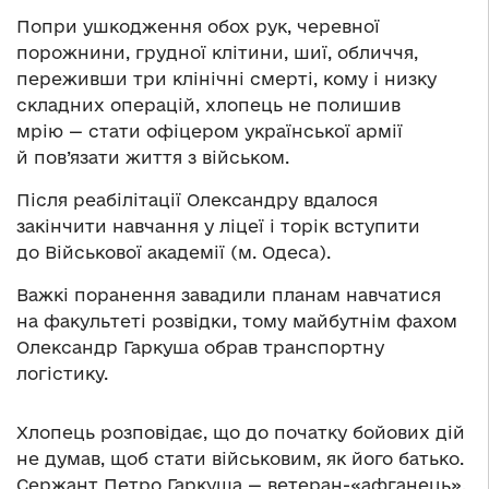
Попри ушкодження обох рук, черевної
порожнини, грудної клітини, шиї, обличчя,
переживши три клінічні смерті, кому і низку
складних операцій, хлопець не полишив
мрію — стати офіцером української армії
й пов’язати життя з військом.
Після реабілітації Олександру вдалося
закінчити навчання у ліцеї і торік вступити
до Військової академії (м. Одеса).
Важкі поранення завадили планам навчатися
на факультеті розвідки, тому майбутнім фахом
Олександр Гаркуша обрав транспортну
логістику.
Хлопець розповідає, що до початку бойових дій
не думав, щоб стати військовим, як його батько.
Сержант Петро Гаркуша — ветеран-«афганець»,