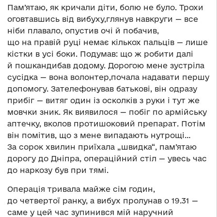
Пам’ятаю, як кричали діти, болю не було. Трохи
оговтавшись від вибуху,глянув навкруги — все
ніби плавало, опустив очі й побачив,
що на правій руці немає кількох пальців — лише
кістки в усі боки. Подумав: що ж робити далі
й пошкандибав додому. Дорогою мене зустріла
сусідка — вона волонтер,почала надавати першу
допомогу. Зателефонував батькові, він одразу
прибіг — витяг один із осколків з руки і тут же
мовчки зник. Як виявилося — побіг по армійську
аптечку, вколов протишоковий препарат. Потім
він помітив, що з мене випадають нутрощі…
За сорок хвилин приїхала „швидка“, пам’ятаю
дорогу до Дніпра, операційний стіл — увесь час
до наркозу був при тямі.
Операція тривала майже сім годин,
до четвертої ранку, а вибух пролунав о 19.31 —
саме у цей час зупинився мій наручний