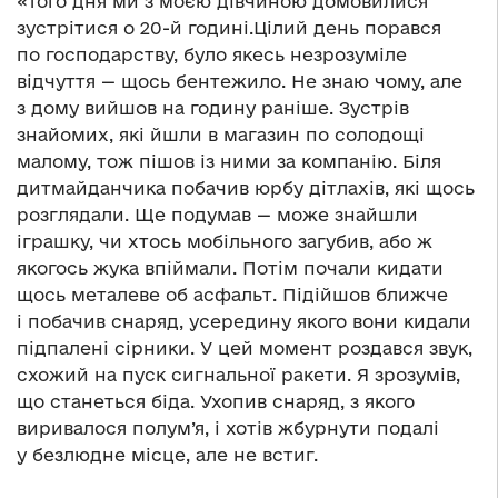
«Того дня ми з моєю дівчиною домовилися
зустрітися о 20-й годині.Цілий день порався
по господарству, було якесь незрозуміле
відчуття — щось бентежило. Не знаю чому, але
з дому вийшов на годину раніше. Зустрів
знайомих, які йшли в магазин по солодощі
малому, тож пішов із ними за компанію. Біля
дитмайданчика побачив юрбу дітлахів, які щось
розглядали. Ще подумав — може знайшли
іграшку, чи хтось мобільного загубив, або ж
якогось жука впіймали. Потім почали кидати
щось металеве об асфальт. Підійшов ближче
і побачив снаряд, усередину якого вони кидали
підпалені сірники. У цей момент роздався звук,
схожий на пуск сигнальної ракети. Я зрозумів,
що станеться біда. Ухопив снаряд, з якого
виривалося полум’я, і хотів жбурнути подалі
у безлюдне місце, але не встиг.