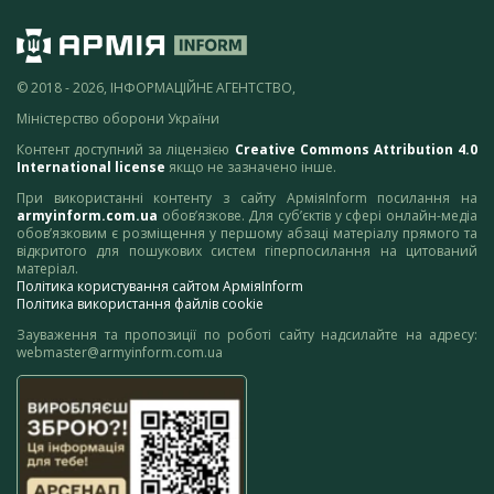
© 2018 - 2026, ІНФОРМАЦІЙНЕ АГЕНТСТВО,
Міністерство оборони України
Контент доступний за ліцензією
Creative Commons Attribution 4.0
International license
якщо не зазначено інше.
При використанні контенту з сайту АрміяInform посилання на
armyinform.com.ua
обов’язкове. Для суб’єктів у сфері онлайн-медіа
обов’язковим є розміщення у першому абзаці матеріалу прямого та
відкритого для пошукових систем гіперпосилання на цитований
матеріал.
Політика користування сайтом АрміяInform
Політика використання файлів cookie
Зауваження та пропозиції по роботі сайту надсилайте на адресу:
webmaster@armyinform.com.ua