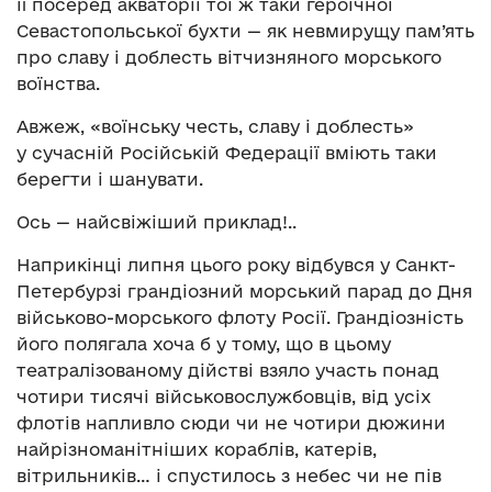
її посеред акваторії тої ж таки героїчної
Севастопольської бухти — як невмирущу пам’ять
про славу і доблесть вітчизняного морського
воїнства.
Авжеж, «воїнську честь, славу і доблесть»
у сучасній Російській Федерації вміють таки
берегти і шанувати.
Ось — найсвіжіший приклад!..
Наприкінці липня цього року відбувся у Санкт-
Петербурзі грандіозний морський парад до Дня
військово-морського флоту Росії. Грандіозність
його полягала хоча б у тому, що в цьому
театралізованому дійстві взяло участь понад
чотири тисячі військовослужбовців, від усіх
флотів напливло сюди чи не чотири дюжини
найрізноманітніших кораблів, катерів,
вітрильників… і спустилось з небес чи не пів