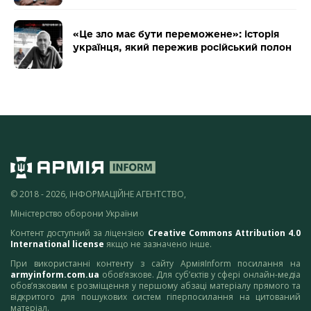
«Це зло має бути переможене»: історія
українця, який пережив російський полон
© 2018 - 2026, ІНФОРМАЦІЙНЕ АГЕНТСТВО,
Міністерство оборони України
Контент доступний за ліцензією
Creative Commons Attribution 4.0
International license
якщо не зазначено інше.
При використанні контенту з сайту АрміяInform посилання на
armyinform.com.ua
обов’язкове. Для суб’єктів у сфері онлайн-медіа
обов’язковим є розміщення у першому абзаці матеріалу прямого та
відкритого для пошукових систем гіперпосилання на цитований
матеріал.