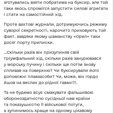
зготувались взяти побратима на буксир, але той
таки якось спромігся запустити силові агрегати
і стати на самостійний хід.
Проте вахтові журнали, дотримуючись режиму
суворої секретності, нарочито приховують той
факт, завдяки якому шаманству «Орел» таки
досяг порту приписки.
…Скільки разів він призупиняв свій
тріумфальний хід, скільки разів занурювався
у морську пучину і скільки ще потім знову
спливав на поверхню? Чи буксирували його
допоміжні плавзасоби? Чи, може, він гордо
йшов на веслах до рідної гавані?!.
Та не будемо всує смакувати фальшивою
обороноздатністю сусідньої нам країни
та показушністю її військової потуги,
а зупинимось краще на одному цікавому