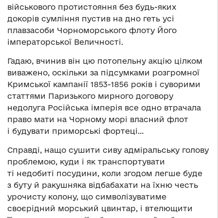
військового протистояння без будь-яких
докорів сумління пустив на дно геть усі
плавзасоби Чорноморського флоту Його
імператорської Величності.
Гадаю, вчинив він цю потопельну акцію цілком
виважено, оскільки за підсумками розгромної
Кримської кампанії 1853-1856 років і суворими
статтями Паризького мирного договору
недолуга Російська імперія все одно втрачала
право мати на Чорному морі власний флот
і будувати приморські фортеці…
Справді, нащо сушити сиву адміральську голову
проблемою, куди і як транспортувати
ті недобиті посудини, коли згодом легше буде
з буту й ракушняка відбабахати на їхню честь
урочисту колону, що символізуватиме
своєрідний морський цвинтар, і втелющити