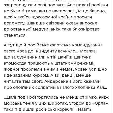
запропонували свої послуги. Але пихаті росіяни
не були б тими, ким є насправді. Де це бачено,
щоб у якоїсь чужоземної країни просити
допомогу. Швидше світовий океан висохне
до останньої медузи, аніж таке блюзнірство
станеться.
А тут ще й російське флотське командування
свого носа до інциденту всунуло… Мовляв,
що за бузу вчинили у тій Данії!!! Двигуни
атомохода працюють у штатному режимі,
жодної проблеми з ними немає, човен успішно
йде заданим курсом. А ви, данці, менше
читайте там свого Андерсена з його казками
про олов’яних солдатиків і злого хлопчика Кая…
…Далі події розгортались не менш стрімко, аніж
морська течія у цих широтах. Згодом до «Орла»
таки підійшли російські кораблі… Навіть