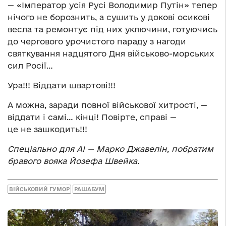
— «Імператор усія Русі Володимир Путін» тепер
нічого не борознить, а сушить у докові осикові
весла та ремонтує під них уключини, готуючись
до чергового урочистого параду з нагоди
святкування надцятого Дня військово-морських
сил Росії…
Ура!!! Віддати швартові!!!
А можна, заради повної військової хитрості, —
віддати і самі… кінці! Повірте, справі —
це не зашкодить!!!
Спеціально для АІ — Марко Джавелін, побратим
бравого вояка Йозефа Швейка.
ВІЙСЬКОВИЙ ГУМОР
РАШАБУМ