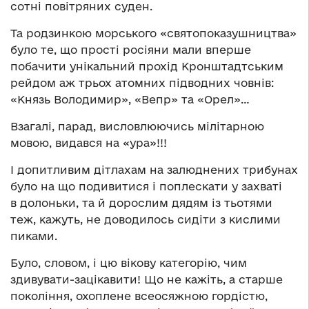
сотні повітряних суден.
Та родзинкою морського «святопоказушництва»
було те, що прості росіяни мали вперше
побачити унікальний прохід Кронштадтським
рейдом аж трьох атомних підводних човнів:
«Князь Володимир», «Вепр» та «Орел»…
Взагалі, парад, висловлюючись мілітарною
мовою, видався на «ура»!!!
І допитливим дітлахам на залюднених трибунах
було на що подивитися і поплескати у захваті
в долоньки, та й дорослим дядям із тьотями
теж, кажуть, не доводилось сидіти з кислими
пиками.
Було, словом, і цю вікову категорію, чим
здивувати-зацікавити! Що не кажіть, а старше
покоління, охоплене всеосяжною гордістю,