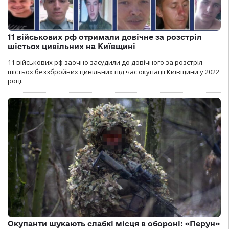
11 військових рф отримали довічне за розстріл
шістьох цивільних на Київщині
11 військових рф заочно засудили до довічного за розстріл
шістьох беззбройних цивільних під час окупації Київщини у 2022
році.
Окупанти шукають слабкі місця в обороні: «Перун»