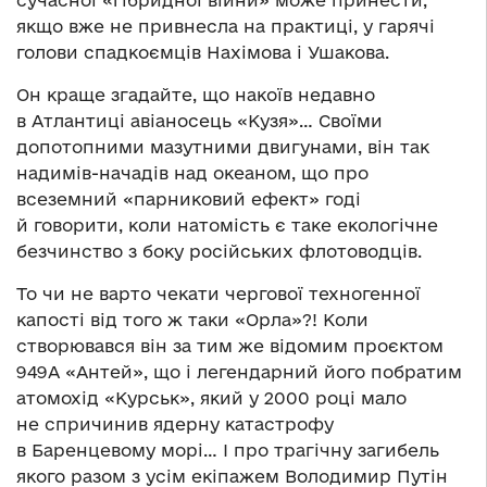
сучасної «гібридної війни» може принести,
якщо вже не привнесла на практиці, у гарячі
голови спадкоємців Нахімова і Ушакова.
Он краще згадайте, що накоїв недавно
в Атлантиці авіаносець «Кузя»… Своїми
допотопними мазутними двигунами, він так
надимів-начадів над океаном, що про
всеземний «парниковий ефект» годі
й говорити, коли натомість є таке екологічне
безчинство з боку російських флотоводців.
То чи не варто чекати чергової техногенної
капості від того ж таки «Орла»?! Коли
створювався він за тим же відомим проєктом
949А «Антей», що і легендарний його побратим
атомохід «Курськ», який у 2000 році мало
не спричинив ядерну катастрофу
в Баренцевому морі… І про трагічну загибель
якого разом з усім екіпажем Володимир Путін