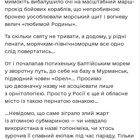
мимохіть вибалушило очі на масштабний марш-
прохід бойових кораблів, що непробивною
бронею уособлювали морський щит і вогневу
велич «любимой Родины».
Та скільки святу не тривати, а додому, у рідні
пенати, морячкам-північноморцям все одно
слід повертатись…
От і почалапав потихеньку Балтійським морем
у зворотну путь, до себе на базу в Мурманськ,
підводний човен «Орел»… Просимо
цю двозначну назву не асоціювати лише
з орнітологією. Просто у Росії є ще й обласне
місто із такою пернатою ознакою…
…Невідомо, що саме зіграло злий жарт
із атомною субмариною — чи невдало
використана в назві топоніміка, чи хтось
зурочив її славний екіпаж під час параду. Тільки