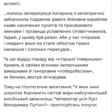
аспекті.
…Колись імператриця Катерина II категорично
заборонила підданим давати бойовим кораблям
назви населених пунктів та присвоювати
іменами і прізвища уславлених співвітчизників.
Гадаю, у цьому був резон. Аби у час «поразок
і невдач» вони не стали об’єктом гірких
насмішок і солоних пересудів…
Та цю мудру пораду від «старшої товаришки»
Кремль зі своїми вічними імперськими
замашками й гоноровим «победобєсієм»,
як бачимо, вкотре зігнорував.
Тому на гіпотетичне запитання: “У яких нині
широтах борознить світові води найсучасніший
російський авіаносець “Імператор усія Русі
Володимир Путін«?— приготуйтесь почути: