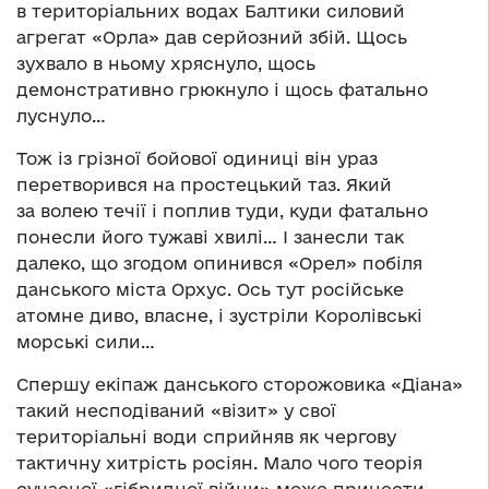
в територіальних водах Балтики силовий
агрегат «Орла» дав серйозний збій. Щось
зухвало в ньому хряснуло, щось
демонстративно грюкнуло і щось фатально
луснуло…
Тож із грізної бойової одиниці він ураз
перетворився на простецький таз. Який
за волею течії і поплив туди, куди фатально
понесли його тужаві хвилі… І занесли так
далеко, що згодом опинився «Орел» побіля
данського міста Орхус. Ось тут російське
атомне диво, власне, і зустріли Королівські
морські сили…
Спершу екіпаж данського сторожовика «Діана»
такий несподіваний «візит» у свої
територіальні води сприйняв як чергову
тактичну хитрість росіян. Мало чого теорія