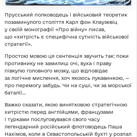
Прусський полководець і військовий теоретик
позаминулого століття Карл фон Клаузевіц
у своїй монографії «Про війну» писав,
що «хитрість є специфічна сутність військової
стратегії».
Простою мовою ця сентенція звучить так: поки
противнику не замилиш очі, вуха і праву
півкулю головного мозку, що відповідає
за логічне мислення, хоч якоюсь лукавинкою, —
про перемогу забудь. Чи на суші, чи за морської
баталії…
Важко сказати, якою винятковою стратегічною
хитрістю перед англійцями, французами
і турками послуговувався свого часу
легендарний російський флотоводець Паша
Нахімов, коли в Севастопольській бухті у розпал