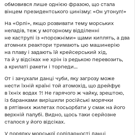
обмовився лише однією фразою, що стала
вінцем президентського цинізму: «Он утонул!»
На «Орлі», якщо розвивати тему морських
неладів, теж у моторному відділенні
не каструлі із «порожніми» щами киплять, а два
атомних реактори тримають цю машинерію
на плаву і задають їй крейсерський хід,
та й у відсіках не хрін із редькою перевозить,
а крилаті ракети і торпеди…
От і зачухали данці чуби, яку загрозу може
нести їхній країні той атомохід, що дрейфує
в їхніх водах ?! Не гарячого ж чайку, зрештою,
із баранками вирішили російські морячки
в рятівних жилетах посьорбати у смак на його
верхній палубі. Видно, щось таки серйозне
сталося у його відсіках.
У порядку морської солідарності данці