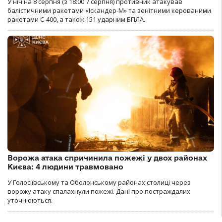
У ніч на 8 серпня (з 18:00 7 серпня) противник атакував
балістичними ракетами «Іскандер-М» та зенітними керованими
ракетами С-400, а також 151 ударним БПЛА.
Ворожа атака спричинила пожежі у двох районах
Києва: 4 людини травмовано
У Голосіївському та Оболонському районах столиці через
ворожу атаку спалахнули пожежі. Дані про постраждалих
уточнюються.