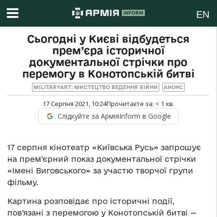
EN
Сьогодні у Києві відбудеться
прем’єра історичної
документальної стрічки про
перемогу в Конотопській битві
MILITARYART: МИСТЕЦТВО ВЕДЕННЯ ВІЙНИ
АНОНС
17 Серпня 2021, 10:24
Прочитаєте за:
< 1
хв.
Слідкуйте за АрміяInform в Google
17 серпня кінотеатр «Київська Русь» запрошує
на прем’єрний показ документальної стрічки
«Імені Виговського» за участю творчої групи
фільму.
Картина розповідає про історичні події,
пов’язані з перемогою у Конотопській битві —