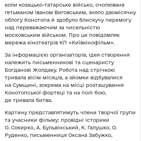
коли козацько-татарське військо, очолюване
гетьманом Іваном Виговським, зняло двомісячну
облогу Конотопа й здобуло блискучу перемогу
над переважаючим за чисельністю
московським військом. Про це повідомляє
мережа кінотеатрів КП «Київкінофільм».
За інформацією організаторів, ідея створення
належить письменникові та сценаристу
Богданові Жолдаку. Робота над стрічкою
тривала вісім місяців, а зйомки відбувалися
на Сумщині, зокрема на місці розташування
Конотопської фортеці та на полі бою,
де тривала битва.
Картину представлятимуть члени творчої групи
та учасники фільму: провідні історики
О. Сокирко, А. Бульвінський, К. Галушко, О.
Руденко, письменниця Оксана Забужко,