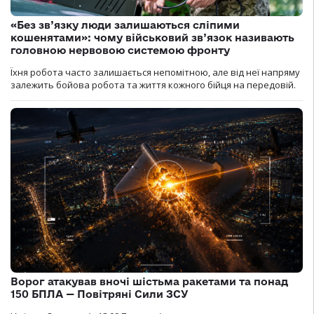
«Без зв’язку люди залишаються сліпими
кошенятами»: чому військовий зв’язок називають
головною нервовою системою фронту
Їхня робота часто залишається непомітною, але від неї напряму
залежить бойова робота та життя кожного бійця на передовій.
Ворог атакував вночі шістьма ракетами та понад
150 БПЛА — Повітряні Сили ЗСУ