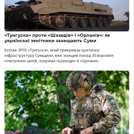
«Тунгуска» проти «Шахедів» і «Орланів»: як
українські зенітники захищають Суми
Екіпаж ЗРГК «Тунгуска», який прикриває критичну
інфраструктуру Сумщини, вже знищив понад 30 ворожих
повітряних цілей, зокрема «Шахеди» й «Орлани».