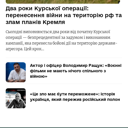
Два роки Курської операції:
перенесення війни на територію рф та
злам планів Кремля
Сьогодні виповнюється два роки від початку Курської
операції — безпрецедентної за задумом і виконанням
кампанії, яка перенесла бойові дії на територію держави-
агресора. Цей крок…
Актор і офіцер Володимир Ращук: «Воєнні
фільми не мають нічого спільного з
війною»
«Це зло має бути переможене»: історія
українця, який пережив російський полон