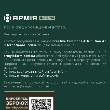
© 2018 - 2026, ІНФОРМАЦІЙНЕ АГЕНТСТВО,
Міністерство оборони України
Контент доступний за ліцензією
Creative Commons Attribution 4.0
International license
якщо не зазначено інше.
При використанні контенту з сайту АрміяInform посилання на
armyinform.com.ua
обов’язкове. Для суб’єктів у сфері онлайн-медіа
обов’язковим є розміщення у першому абзаці матеріалу прямого та
відкритого для пошукових систем гіперпосилання на цитований
матеріал.
Політика користування сайтом АрміяInform
Політика використання файлів cookie
Зауваження та пропозиції по роботі сайту надсилайте на адресу:
webmaster@armyinform.com.ua