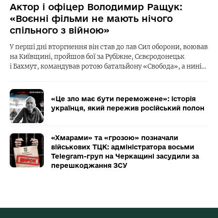
Актор і офіцер Володимир Ращук:
«Воєнні фільми не мають нічого
спільного з війною»
У перші дні вторгнення він став до лав Сил оборони, воював
на Київщині, пройшов бої за Рубіжне, Сєвєродонецьк
і Бахмут, командував ротою батальйону «Свобода», а нині…
«Це зло має бути переможене»: історія
українця, який пережив російський полон
«Хмарами» та «грозою» позначали
військових ТЦК: адміністратора восьми
Telegram-груп на Черкащині засудили за
перешкоджання ЗСУ