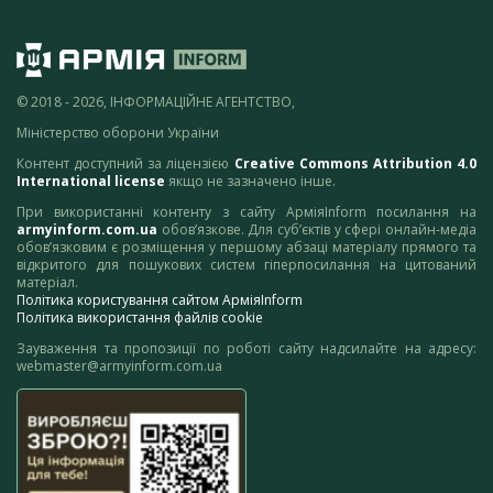
© 2018 - 2026, ІНФОРМАЦІЙНЕ АГЕНТСТВО,
Міністерство оборони України
Контент доступний за ліцензією
Creative Commons Attribution 4.0
International license
якщо не зазначено інше.
При використанні контенту з сайту АрміяInform посилання на
armyinform.com.ua
обов’язкове. Для суб’єктів у сфері онлайн-медіа
обов’язковим є розміщення у першому абзаці матеріалу прямого та
відкритого для пошукових систем гіперпосилання на цитований
матеріал.
Політика користування сайтом АрміяInform
Політика використання файлів cookie
Зауваження та пропозиції по роботі сайту надсилайте на адресу:
webmaster@armyinform.com.ua