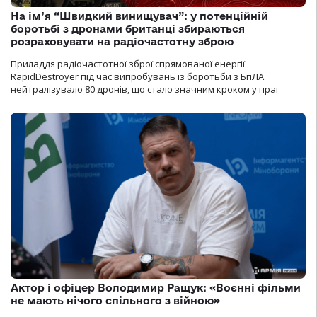
На ім’я “Швидкий винищувач”: у потенційній
боротьбі з дронами британці збираються
розраховувати на радіочастотну зброю
Приладдя радіочастотної зброї спрямованої енергії
RapidDestroyer під час випробувань із боротьби з БпЛА
нейтралізувало 80 дронів, що стало значним кроком у праг
Актор і офіцер Володимир Ращук: «Воєнні фільми
не мають нічого спільного з війною»