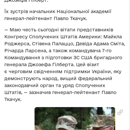
Джозефа Гілберт.
Їх зустрів начальник Національної академії
генерал-лейтенант Павло Ткачук.
— Маю честь сьогодні вітати представників
Конгресу Сполучених Штатів Америки: Майкла
Роджерса, Стівена Палаццо, Девіда Адама Сміта,
Річарда Ларсена, а також командувача 7-го
Командування з підготовки ЗС США бригадного
генерала Джозефа Гілберта. Цей візит
є черговим свідченням підтримки України, яку
демонструють народ, вищий федеральний
законодавчий орган та уряд Сполучених
Штатів, — зазначив генерал-лейтенант Павло
Ткачук.