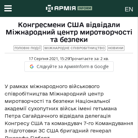
EN
Конгресмени США відвідали
Міжнародний центр миротворчості
та безпеки
ГОЛОВНІ ПОДІЇ
МІЖНАРОДНЕ СПІВРОБІТНИЦТВО
НОВИНИ
17 Серпня 2021, 15:29
Прочитаєте за:
2
хв.
Слідкуйте за АрміяInform в Google
У рамках міжнародного військового
співробітництва Міжнародний центр
миротворчості та безпеки Національної
академії сухопутних військ імені гетьмана
Петра Сагайдачного відвідала делегація
Конгресу США та командувач 7-го Командування
з підготовки ЗС США бригадний генерал