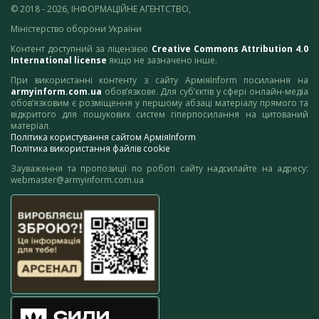
© 2018 - 2026, ІНФОРМАЦІЙНЕ АГЕНТСТВО,
Міністерство оборони України
Контент доступний за ліцензією
Creative Commons Attribution 4.0
International license
якщо не зазначено інше.
При використанні контенту з сайту АрміяInform посилання на
armyinform.com.ua
обов’язкове. Для суб’єктів у сфері онлайн-медіа
обов’язковим є розміщення у першому абзаці матеріалу прямого та
відкритого для пошукових систем гіперпосилання на цитований
матеріал.
Політика користування сайтом АрміяInform
Політика використання файлів cookie
Зауваження та пропозиції по роботі сайту надсилайте на адресу:
webmaster@armyinform.com.ua