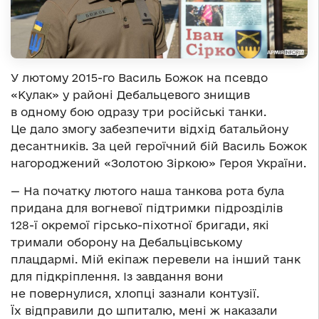
У лютому 2015-го Василь Божок на псевдо
«Кулак» у районі Дебальцевого знищив
в одному бою одразу три російські танки.
Це дало змогу забезпечити відхід батальйону
десантників. За цей героїчний бій Василь Божок
нагороджений «Золотою Зіркою» Героя України.
— На початку лютого наша танкова рота була
придана для вогневої підтримки підрозділів
128-ї окремої гірсько-піхотної бригади, які
тримали оборону на Дебальцівському
плацдармі. Мій екіпаж перевели на інший танк
для підкріплення. Із завдання вони
не повернулися, хлопці зазнали контузії.
Їх відправили до шпиталю, мені ж наказали