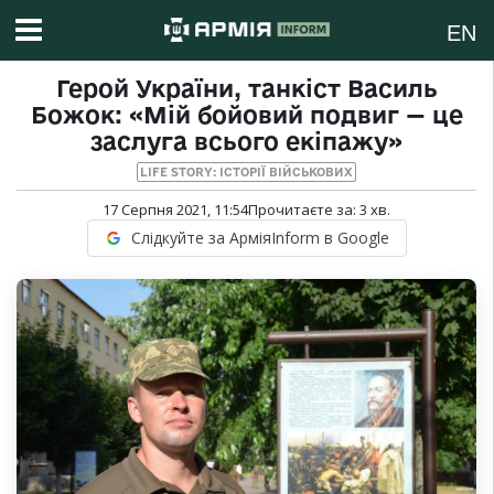
EN
Герой України, танкіст Василь
Божок: «Мій бойовий подвиг — це
заслуга всього екіпажу»
LIFE STORY: ІСТОРІЇ ВІЙСЬКОВИХ
17 Серпня 2021, 11:54
Прочитаєте за:
3
хв.
Слідкуйте за АрміяInform в Google