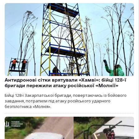
Антидронові сітки врятували «Хамві»: бійці 128-ї
бригади пережили атаку російської «Молнії»
Бійці 128-ї Закарпатської бригади, повертаючись із бойового
завдання, потрапили під атаку російського ударного
безпілотника «Молнія».