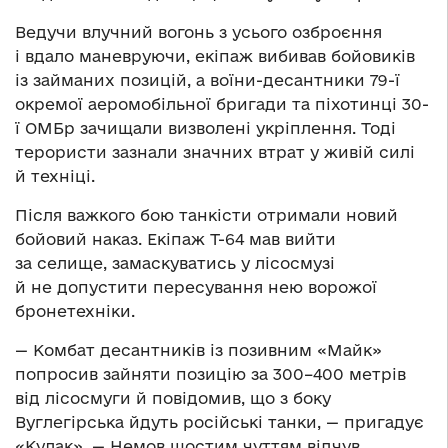
Ведучи влучний вогонь з усього озброєння
і вдало маневруючи, екіпаж вибивав бойовиків
із займаних позицій, а воїни-десантники 79-ї
окремої аеромобільної бригади та піхотинці 30-
ї ОМБр зачищали визволені укріплення. Тоді
терористи зазнали значних втрат у живій силі
й техніці.
Після важкого бою танкісти отримали новий
бойовий наказ. Екіпаж Т-64 мав вийти
за селище, замаскуватись у лісосмузі
й не допустити пересування нею ворожої
бронетехніки.
— Комбат десантників із позивним «Майк»
попросив зайняти позицію за 300–400 метрів
від лісосмуги й повідомив, що з боку
Вуглегірська йдуть російські танки, — пригадує
«Кулак». — Немов шостим чуттям відчув,