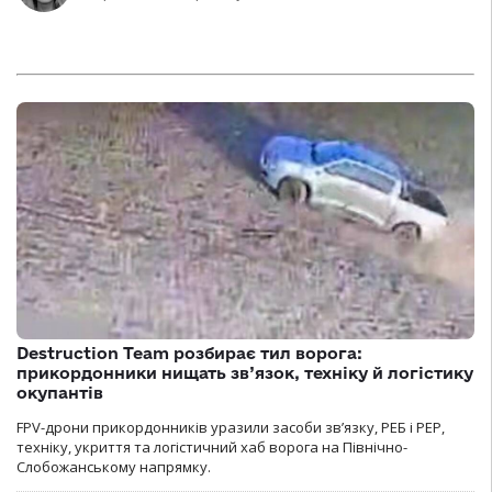
Destruction Team розбирає тил ворога:
прикордонники нищать зв’язок, техніку й логістику
окупантів
FPV-дрони прикордонників уразили засоби зв’язку, РЕБ і РЕР,
техніку, укриття та логістичний хаб ворога на Північно-
Слобожанському напрямку.