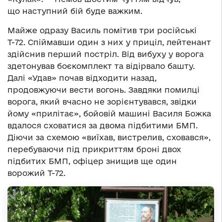
що наступний бій буде важким.
Майже одразу Василь помітив три російські
Т-72. Спіймавши один з них у приціл, лейтенант
здійснив перший постріл. Від вибуху у ворога
здетонував боєкомплект та відірвало башту.
Далі «Удав» почав відходити назад,
продовжуючи вести вогонь. Завдяки помилці
ворога, який вчасно не зорієнтувався, звідки
йому «прилітає», бойовій машині Василя Божка
вдалося сховатися за двома підбитими БМП.
Діючи за схемою «виїхав, вистрелив, сховався»,
перебуваючи під прикриттям броні двох
підбитих БМП, офіцер знищив ще один
ворожий Т-72.