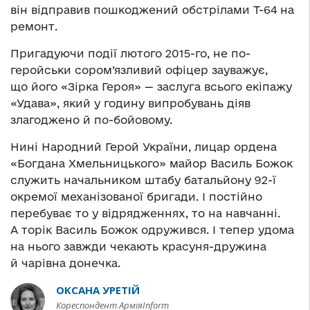
він відправив пошкоджений обстрілами Т-64 на
ремонт.
Пригадуючи події лютого 2015-го, не по-
геройськи сором’язливий офіцер зауважує,
що його «Зірка Героя» — заслуга всього екіпажу
«Удава», який у годину випробувань діяв
злагоджено й по-бойовому.
Нині Народний Герой України, лицар ордена
«Богдана Хмельницького» майор Василь Божок
служить начальником штабу батальйону 92-ї
окремої механізованої бригади. І постійно
перебуває то у відрядженнях, то на навчанні.
А торік Василь Божок одружився. І тепер удома
на нього завжди чекають красуня-дружина
й чарівна донечка.
ОКСАНА УРЕТІЙ
Кореспондент АрміяInform