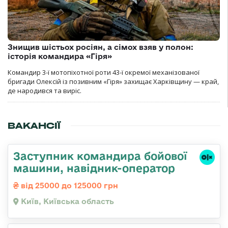
Знищив шістьох росіян, а сімох взяв у полон:
історія командира «Гіря»
Командир 3-ї мотопіхотної роти 43-ї окремої механізованої
бригади Олексій із позивним «Гіря» захищає Харківщину — край,
де народився та виріс.
ВАКАНСІЇ
Заступник командиpа бойової
машини, навідник-оператор
від 25000 до 125000 грн
Київ, Київська область