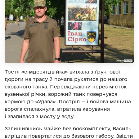
Третя «сімдесятдвійка» виїхала з ґрунтової
дороги на трасу й почала рухатися до нашого
схованого танка. Переїжджаючи через місток
вузенької річки, ворожий танк повернувся
кормою до «Удава». Постріл — і бойова машина
ворога спалахнула, втратила керування
і звалилася з мосту у воду.
Залишившись майже без боєкомплекту, Василь
вирішив повертатися до базового табору. Звідти