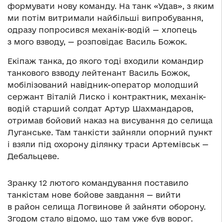
формувати нову команду. На танк «Удав», з яким
ми потім витримали найбільші випробування,
одразу попросився механік-водій — хлопець
з мого взводу, — розповідає Василь Божок.
Екіпаж танка, до якого тоді входили командир
танкового взводу лейтенант Василь Божок,
мобілізований навідник-оператор молодший
сержант Віталій Лиско і контрактник, механік-
водій старший солдат Артур Шахмандаров,
отримав бойовий наказ на висування до селища
Луганське. Там танкісти зайняли опорний пункт
і взяли під охорону ділянку траси Артемівськ —
Дебальцеве.
Зранку 12 лютого командування поставило
танкістам нове бойове завдання — вийти
в район селища Логвинове й зайняти оборону.
Згодом стало відомо, що там уже був ворог.