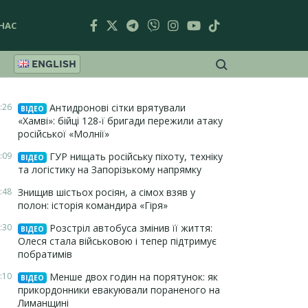
НАС
ENGLISH
:26
Антидронові сітки врятували
ВІДЕО
«Хамві»: бійці 128-ї бригади пережили атаку
російської «Молнії»
:09
ГУР нищать російську піхоту, техніку
ВІДЕО
та логістику на Запорізькому напрямку
:48
Знищив шістьох росіян, а сімох взяв у
полон: історія командира «Гіря»
:30
Розстріл автобуса змінив її життя:
ВІДЕО
Олеся стала військовою і тепер підтримує
побратимів
:10
Менше двох годин на порятунок: як
ВІДЕО
прикордонники евакуювали пораненого на
Лиманщині