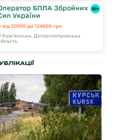
Оператор БПЛА Збройних
Сил України
від 20500 до 124000 грн
Кам'янське, Дніпропетровська
область
УБЛІКАЦІЇ