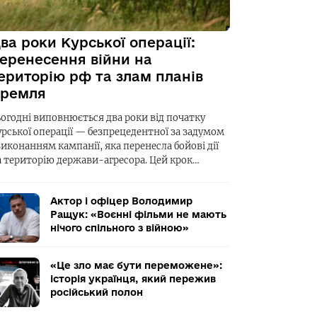
ва роки Курської операції:
еренесення війни на
ериторію рф та злам планів
ремля
ьогодні виповнюється два роки від початку
урської операції — безпрецедентної за задумом
виконанням кампанії, яка перенесла бойові дії
а територію держави-агресора. Цей крок…
Актор і офіцер Володимир
Ращук: «Воєнні фільми не мають
нічого спільного з війною»
«Це зло має бути переможене»:
історія українця, який пережив
російський полон