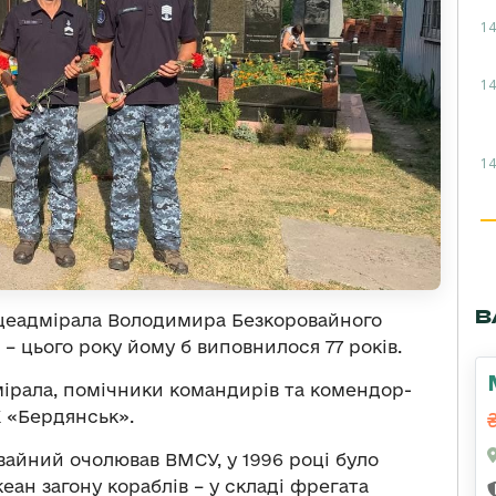
14
14
14
В
віцеадмірала Володимира Безкоровайного
 – цього року йому б виповнилося 77 років.
мірала, помічники командирів та комендор-
 «Бердянськ».
айний очолював ВМСУ, у 1996 році було
еан загону кораблів – у складі фрегата