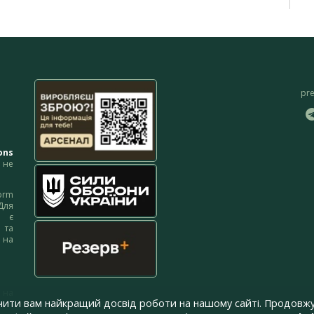
pr
ons
не
orm
Для
м є
 та
 на
 на
чити вам найкращий досвід роботи на нашому сайті. Продовжу