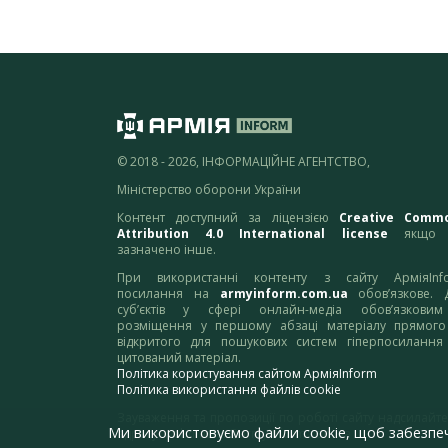
© 2018 - 2026, ІНФОРМАЦІЙНЕ АГЕНТСТВО,
Міністерство оборони України
Контент доступний за ліцензією
Creative Comm
Attribution 4.0 International license
якщо 
зазначено інше.
При використанні контенту з сайту АрміяInf
посилання на
armyinform.com.ua
обов’язкове. 
суб’єктів у сфері онлайн-медіа обов’язкови
розміщення у першому абзаці матеріалу прямого
відкритого для пошукових систем гіперпосилання
цитований матеріал.
Політика користування сайтом АрміяInform
Політика використання файлів cookie
Зауваження та пропозиції по роботі сайту надсилайте
Ми використовуємо файли cookie, щоб забезпе
адресу:
webmaster@armyinform.com.ua