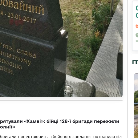
П
рятували «Хамві»: бійці 128-ї бригади пережили
олнії»
ї бригади, повертаючись із бойового завдання, потрапили під