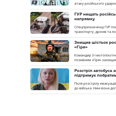
атаку російського ударн
ГУР нищать російськ
напрямку
Спецпризначенці ГУР пок
транспорту, дронів та ло
Знищив шістьох росі
«Гіря»
Командир 3-ї мотопіхотно
позивним «Гіря» захищає
Розстріл автобуса з
підтримує побрати
Після розстрілу евакуацій
до війська. Нині вона д