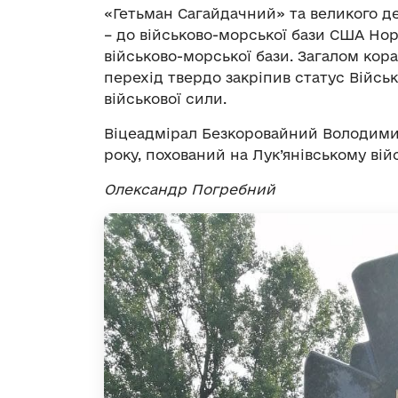
«Гетьман Сагайдачний» та великого 
– до військово-морської бази США Но
військово-морської бази. Загалом ко
перехід твердо закріпив статус Війсь
військової сили.
Віцеадмірал Безкоровайний Володимир
року, похований на Лук’янівському вій
Олександр Погребний