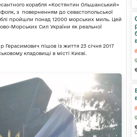
десантного корабля «Костянтин Ольшанський»
рфолк, з поверненням до севастопольської
раблі пройшли понад 12000 морських миль. Цей
ково-Морських Сил України як реальної
 Герасимович пішов із життя 23 січня 2017
ськовому кладовищі в місті Києві.