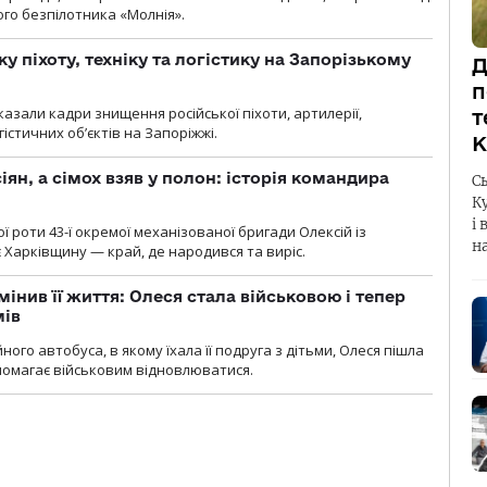
ого безпілотника «Молнія».
у піхоту, техніку та логістику на Запорізькому
Д
п
азали кадри знищення російської піхоти, артилерії,
т
гістичних об’єктів на Запоріжжі.
К
ян, а сімох взяв у полон: історія командира
С
К
і 
ї роти 43-ї окремої механізованої бригади Олексій із
н
 Харківщину — край, де народився та виріс.
мінив її життя: Олеся стала військовою і тепер
мів
ного автобуса, в якому їхала її подруга з дітьми, Олеся пішла
опомагає військовим відновлюватися.