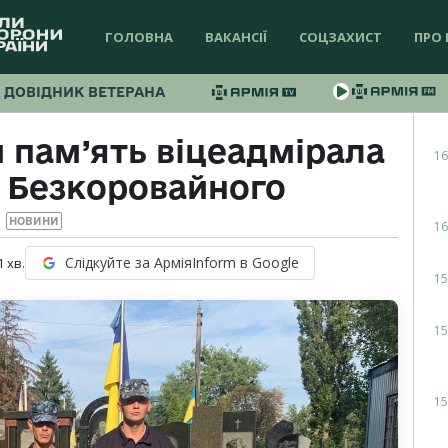
ГОЛОВНА
ВАКАНСІЇ
СОЦЗАХИСТ
ПРО 
ДОВІДНИК ВЕТЕРАНА
 пам’ять віцеадмірала
16
 Безкоровайного
НОВИНИ
16
Слідкуйте за АрміяInform в Google
1
хв.
15
15
15