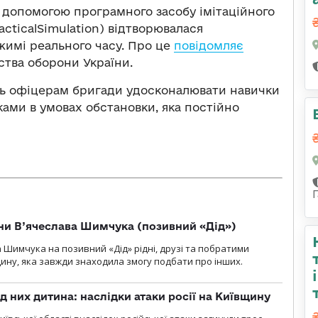
 допомогою програмного засобу імітаційного
cticalSimulation) відтворювалася
жимі реального часу. Про це
повідомляє
ства оборони України.
ь офіцерам бригади удосконалювати навички
ками в умовах обстановки, яка постійно
їни В’ячеслава Шимчука (позивний «Дід»)
а Шимчука на позивний «Дід» рідні, друзі та побратими
ину, яка завжди знаходила змогу подбати про інших.
д них дитина: наслідки атаки росії на Київщину