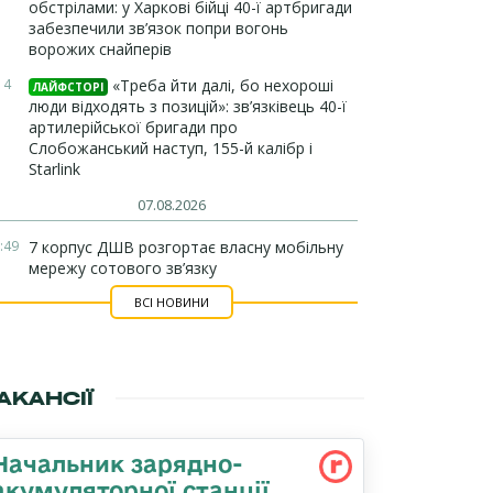
обстрілами: у Харкові бійці 40-ї артбригади
забезпечили зв’язок попри вогонь
ворожих снайперів
14
«Треба йти далі, бо нехороші
ЛАЙФСТОРІ
люди відходять з позицій»: зв’язківець 40-ї
артилерійської бригади про
Слобожанський наступ, 155-й калібр і
Starlink
07.08.2026
:49
7 корпус ДШВ розгортає власну мобільну
мережу сотового зв’язку
ВСІ НОВИНИ
АКАНСІЇ
Начальник зарядно-
акумуляторної станції