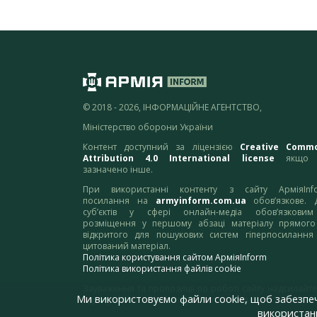
© 2018 - 2026, ІНФОРМАЦІЙНЕ АГЕНТСТВО,
Міністерство оборони України
Контент доступний за ліцензією
Creative Comm
Attribution 4.0 International license
якщо 
зазначено інше.
При використанні контенту з сайту АрміяInf
посилання на
armyinform.com.ua
обов’язкове. 
суб’єктів у сфері онлайн-медіа обов’язкови
розміщення у першому абзаці матеріалу прямого
відкритого для пошукових систем гіперпосилання
цитований матеріал.
Політика користування сайтом АрміяInform
Політика використання файлів cookie
Зауваження та пропозиції по роботі сайту надсилайте
Ми використовуємо файли cookie, щоб забезпе
адресу:
webmaster@armyinform.com.ua
використанн