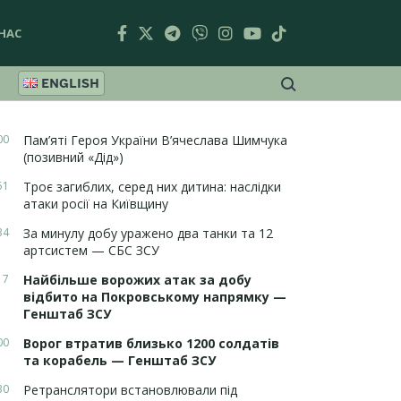
НАС
ENGLISH
00
Пам’яті Героя України В’ячеслава Шимчука
(позивний «Дід»)
51
Троє загиблих, серед них дитина: наслідки
атаки росії на Київщину
34
За минулу добу уражено два танки та 12
артсистем — СБС ЗСУ
17
Найбільше ворожих атак за добу
відбито на Покровському напрямку —
Генштаб ЗСУ
00
Ворог втратив близько 1200 солдатів
та корабель — Генштаб ЗСУ
30
Ретранслятори встановлювали під