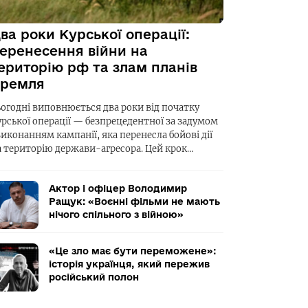
ва роки Курської операції:
еренесення війни на
ериторію рф та злам планів
ремля
ьогодні виповнюється два роки від початку
урської операції — безпрецедентної за задумом
виконанням кампанії, яка перенесла бойові дії
а територію держави-агресора. Цей крок…
Актор і офіцер Володимир
Ращук: «Воєнні фільми не мають
нічого спільного з війною»
«Це зло має бути переможене»:
історія українця, який пережив
російський полон