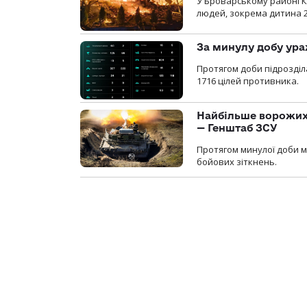
У Броварському районі Ки
людей, зокрема дитина 
За минулу добу ура
Протягом доби підрозді
1716 цілей противника.
Найбільше ворожих 
— Генштаб ЗСУ
Протягом минулої доби м
бойових зіткнень.