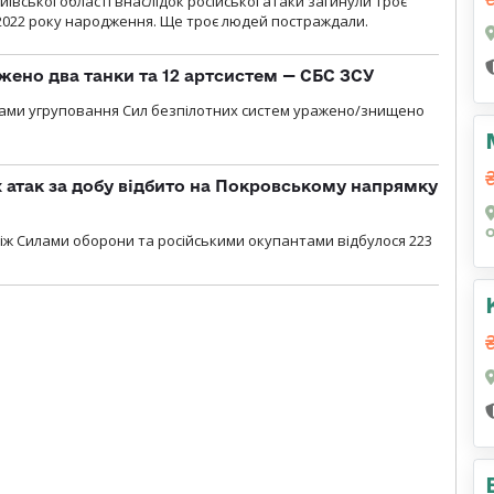
ївської області внаслідок російської атаки загинули троє
2022 року народження. Ще троє людей постраждали.
жено два танки та 12 артсистем — СБС ЗСУ
лами угруповання Сил безпілотних систем уражено/знищено
атак за добу відбито на Покровському напрямку
іж Силами оборони та російськими окупантами відбулося 223