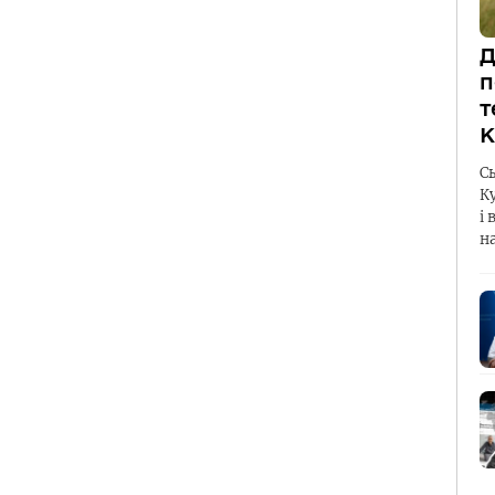
Д
п
т
К
С
К
і 
н