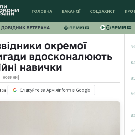
ГОЛОВНА
ВАКАНСІЇ
СОЦЗАХИСТ
ПРО 
ДОВІДНИК ВЕТЕРАНА
відники окремої
9:
ригади вдосконалюють
8:
йні навички
8:
НОВИНИ
Слідкуйте за АрміяInform в Google
1
хв.
8:
8:
6: