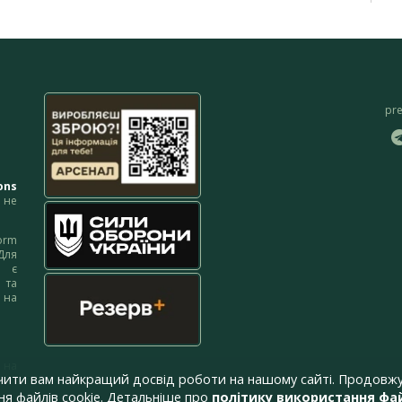
pr
ons
не
orm
Для
м є
 та
 на
 на
чити вам найкращий досвід роботи на нашому сайті. Продовжу
я файлів cookie. Детальніше про
політику використання фай