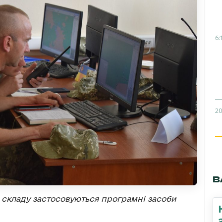
6:
20
В
о складу застосовуються програмні засоби