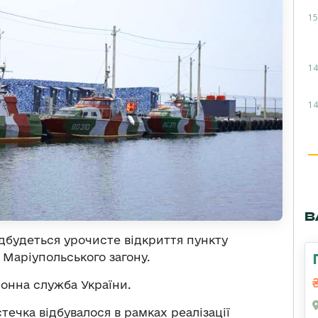
15
14
14
В
ідбудеться урочисте відкриття пункту
 Маріупольського загону.
нна служба України.
течка відбувалося в рамках реалізації