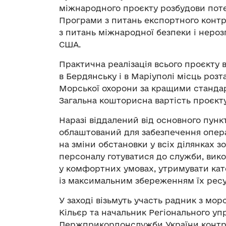
міжнародного проєкту розбудови пот
Програми з питань експортного контр
з питань міжнародної безпеки і нер
США.
Практична реалізація всього проєкту 
в Бердянську і в Маріуполі місць роз
Морської охорони за кращими стандар
Загальна кошторисна вартість проєкту
Наразі віддалений від основного пунк
облаштований для забезпечення опер
на зміни обстановки у всіх ділянках з
персоналу готуватися до служби, вик
у комфортних умовах, утримувати кате
із максимальним збереженням їх ресур
У заході візьмуть участь радник з мо
Кільєр та начальник Регіонального уп
Держприкордонслужби України контр-