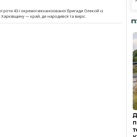
ї роти 43-ї окремої механізованої бригади Олексій із
 Харківщину — край, де народився та виріс.
П
Д
п
т