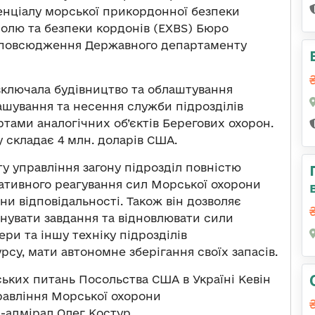
енціалу морської прикордонної безпеки
олю та безпеки кордонів (EXBS) Бюро
озповсюдження Державного департаменту
включала будівництво та облаштування
ташування та несення служби підрозділів
тами аналогічних об’єктів Берегових охорон.
 складає 4 млн. доларів США.
ту управління загону підрозділ повністю
ативного реагування сил Морської охорони
они відповідальності. Також він дозволяє
онувати завдання та відновлювати сили
ри та іншу техніку підрозділів
су, мати автономне зберігання своїх запасів.
рських питань Посольства США в Україні Кевін
равління Морської охорони
адмірал Олег Костур.