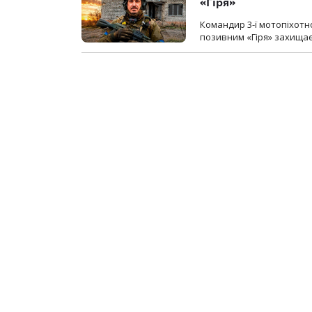
«Гіря»
Командир 3-ї мотопіхотно
позивним «Гіря» захищає