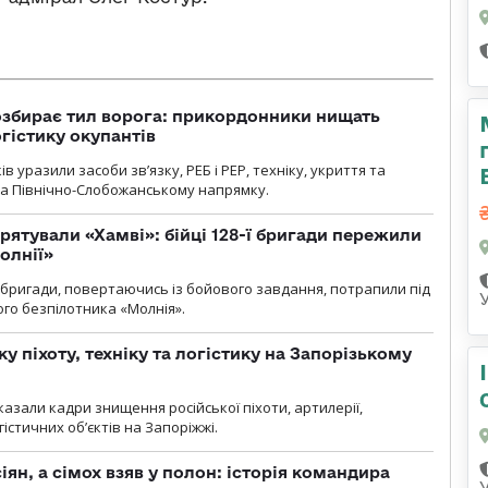
озбирає тил ворога: прикордонники нищать
огістику окупантів
 уразили засоби зв’язку, РЕБ і РЕР, техніку, укриття та
на Північно-Слобожанському напрямку.
рятували «Хамві»: бійці 128-ї бригади пережили
олнії»
ї бригади, повертаючись із бойового завдання, потрапили під
ого безпілотника «Молнія».
у піхоту, техніку та логістику на Запорізькому
азали кадри знищення російської піхоти, артилерії,
гістичних об’єктів на Запоріжжі.
ян, а сімох взяв у полон: історія командира