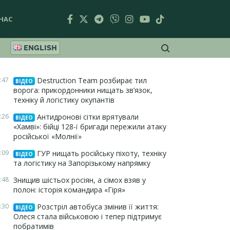
НАС
ENGLISH
:47
Destruction Team розбирає тил
ВІДЕО
ворога: прикордонники нищать зв’язок,
техніку й логістику окупантів
:26
Антидронові сітки врятували
ВІДЕО
«Хамві»: бійці 128-ї бригади пережили атаку
російської «Молнії»
:09
ГУР нищать російську піхоту, техніку
ВІДЕО
та логістику на Запорізькому напрямку
:48
Знищив шістьох росіян, а сімох взяв у
полон: історія командира «Гіря»
:30
Розстріл автобуса змінив її життя:
ВІДЕО
Олеся стала військовою і тепер підтримує
побратимів