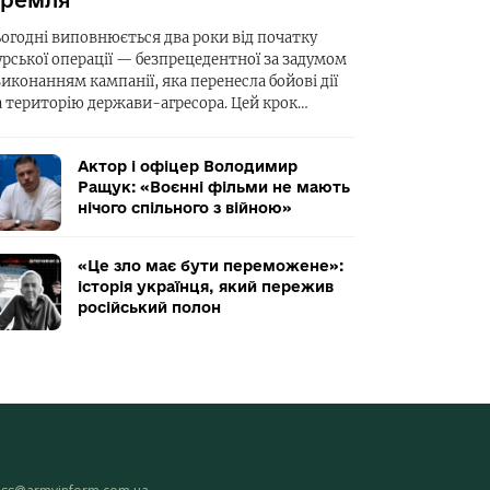
ремля
ьогодні виповнюється два роки від початку
урської операції — безпрецедентної за задумом
виконанням кампанії, яка перенесла бойові дії
а територію держави-агресора. Цей крок…
Актор і офіцер Володимир
Ращук: «Воєнні фільми не мають
нічого спільного з війною»
«Це зло має бути переможене»:
історія українця, який пережив
російський полон