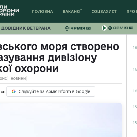
ГОЛОВНА
ВАКАНСІЇ
СОЦЗАХИСТ
ПРО 
ДОВІДНИК ВЕТЕРАНА
вського моря створено
16
азування дивізіону
ої охорони
16
ОНС
НОВИНИ
16
Слідкуйте за АрміяInform в Google
хв.
15
15