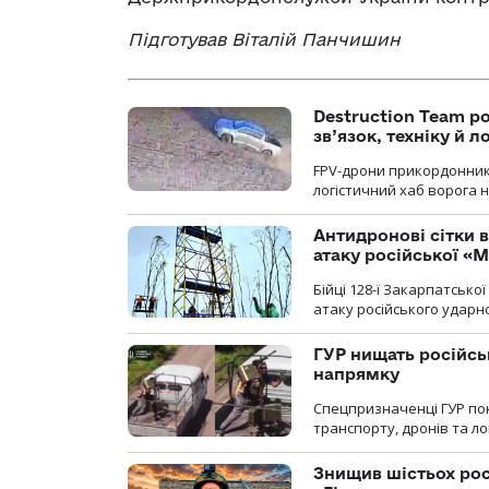
Підготував Віталій Панчишин
Destruction Team р
зв’язок, техніку й л
FPV-дрони прикордонників
логістичний хаб ворога 
Антидронові сітки в
атаку російської «М
Бійці 128-ї Закарпатсько
атаку російського ударн
ГУР нищать російськ
напрямку
Спецпризначенці ГУР пок
транспорту, дронів та ло
Знищив шістьох росі