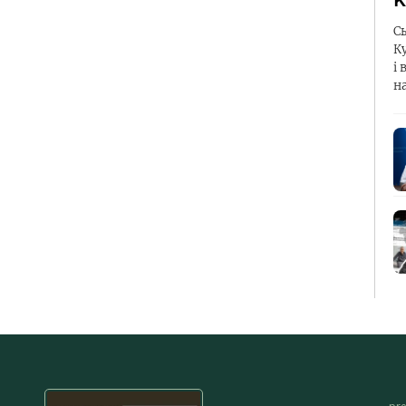
К
С
К
і 
н