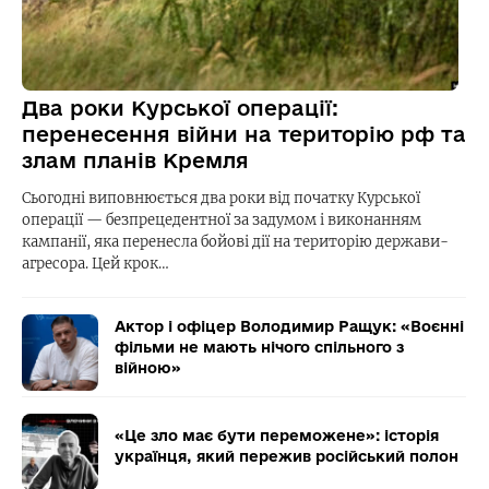
Два роки Курської операції:
перенесення війни на територію рф та
злам планів Кремля
Сьогодні виповнюється два роки від початку Курської
операції — безпрецедентної за задумом і виконанням
кампанії, яка перенесла бойові дії на територію держави-
агресора. Цей крок…
Актор і офіцер Володимир Ращук: «Воєнні
фільми не мають нічого спільного з
війною»
«Це зло має бути переможене»: історія
українця, який пережив російський полон