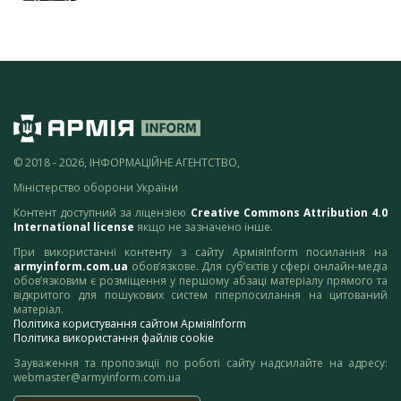
© 2018 - 2026, ІНФОРМАЦІЙНЕ АГЕНТСТВО,
Міністерство оборони України
Контент доступний за ліцензією
Creative Commons Attribution 4.0
International license
якщо не зазначено інше.
При використанні контенту з сайту АрміяInform посилання на
armyinform.com.ua
обов’язкове. Для суб’єктів у сфері онлайн-медіа
обов’язковим є розміщення у першому абзаці матеріалу прямого та
відкритого для пошукових систем гіперпосилання на цитований
матеріал.
Політика користування сайтом АрміяInform
Політика використання файлів cookie
Зауваження та пропозиції по роботі сайту надсилайте на адресу:
webmaster@armyinform.com.ua