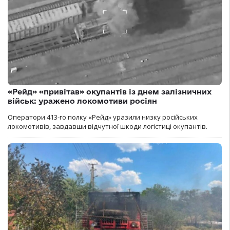
«Рейд» «привітав» окупантів із днем залізничних
військ: уражено локомотиви росіян
Оператори 413-го полку «Рейд» уразили низку російських
локомотивів, завдавши відчутної шкоди логістиці окупантів.