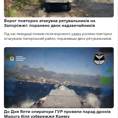
Ворог повторно атакував рятувальників на
Запоріжжі: поранено двох надзвичайників
Під час ліквідації пожежі після ворожого удару росіяни повторно
атакували Запорізький район, поранивши двох рятувальників.
До Дня Ялти оператори ГУР провели парад дронів
Magura біля узбережжя Криму