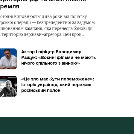
ремля
ьогодні виповнюється два роки від початку
урської операції — безпрецедентної за задумом
виконанням кампанії, яка перенесла бойові дії
а територію держави-агресора. Цей крок…
Актор і офіцер Володимир
Ращук: «Воєнні фільми не мають
нічого спільного з війною»
«Це зло має бути переможене»:
історія українця, який пережив
російський полон