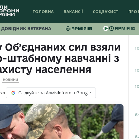
ГОЛОВНА
ВАКАНСІЇ
СОЦЗАХИСТ
ПРО 
ДОВІДНИК ВЕТЕРАНА
у Об’єднаних сил взяли
10
о-штабному навчанні з
ахисту населення
10
НОВИНИ
10
Слідкуйте за АрміяInform в Google
хв.
9:
9: