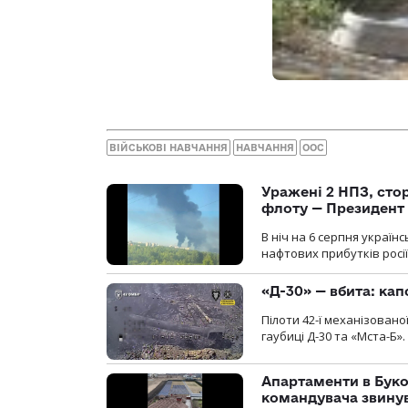
ВІЙСЬКОВІ НАВЧАННЯ
НАВЧАННЯ
ООС
Уражені 2 НПЗ, сто
флоту — Президент
В ніч на 6 серпня украї
нафтових прибутків росії
«Д-30» — вбита: кап
Пілоти 42-ї механізовано
гаубиці Д-30 та «Мста-Б».
Апартаменти в Буков
командувача звинув