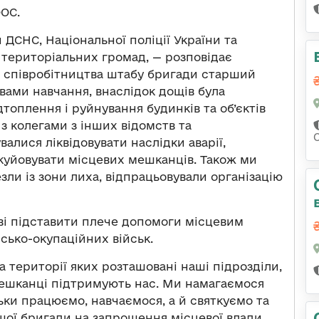
ОС.
ДСНС, Національної поліції України та
територіальних громад, — розповідає
о співробітництва штабу бригади старший
вами навчання, внаслідок дощів була
топлення і руйнування будинків та об’єктів
 з колегами з інших відомств та
алися ліквідовувати наслідки аварії,
акуйовувати місцевих мешканців. Також ми
зли із зони лиха, відпрацьовували організацію
ові підставити плече допомоги місцевим
сько-окупаційних військ.
а території яких розташовані наші підрозділи,
мешканці підтримують нас. Ми намагаємося
ьки працюємо, навчаємося, а й святкуємо та
шої бригади на запрошення місцевої влади