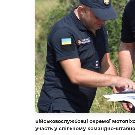
Військовослужбовці окремої мотопіхо
участь у спільному командно-штабном