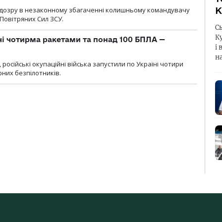
К
ідозру в незаконному збагаченні колишньому командувачу
Повітряних Сил ЗСУ.
С
К
чі чотирма ракетами та понад 100 БПЛА —
і 
н
, російські окупаційні війська запустили по Україні чотири
рних безпілотників.