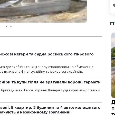
П
рожові катери та судна російського тіньового
нська далекобійні санкції знову спрацювали на обмеження
, з яких вона фінансує війну та вбивства українців.
оніри та купи гілля не врятували ворожі гармати
ї бригади імені Героя України Валерія Гудзя уразили російські
Д
елі, 9 квартир, 3 будинки та 4 авто: колишнього
п
ачують у незаконному збагаченні
т