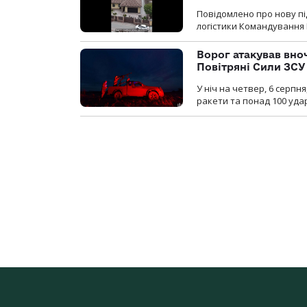
Повідомлено про нову п
логістики Командування 
Ворог атакував вно
Повітряні Сили ЗСУ
У ніч на четвер, 6 серпня
ракети та понад 100 уда