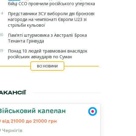
бійці ССО провчили російського упертюха
14
Представники ЗСУ вибороли дві бронзові
нагороди на чемпіонаті Європи U23 зі
стрільби кульової
00
Пам’яті штурмовика з Австралії Брока
Тенанта Грінвуда
39
Понад 10 людей травмовані внаслідок
російських авіаударів по Сумах
ВСІ НОВИНИ
АКАНСІЇ
Військовий капелан
від 21000 до 21000 грн
Чернігів