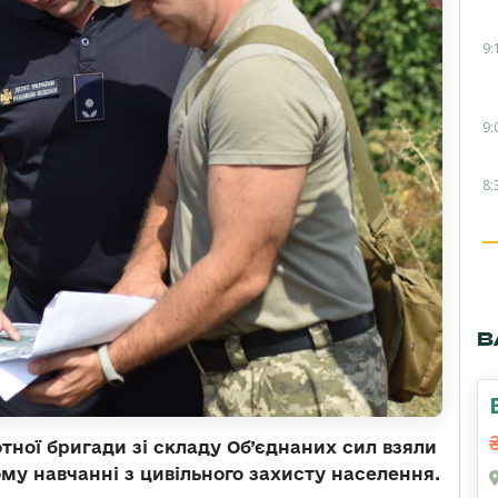
9:
9:
8:
В
тної бригади зі складу Об’єднаних сил взяли
у навчанні з цивільного захисту населення.