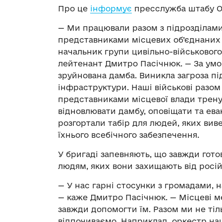
Про це
інформує
пресслужба штабу О
— Ми працювали разом з підрозділами 
представниками місцевих об’єднаних 
начальник групи цивільно-військовог
лейтенант Дмитро Пасічнюк. — За умо
зруйнована дамба. Виникла загроза під
інфраструктури. Наші військові разом
представниками місцевої влади тренув
відновлювати дамбу, оповіщати та ев
розгортали табір для людей, яких виве
їхнього всебічного забезпечення.
У бригаді запевняють, що завжди гот
людям, яких вони захищають від росій
— У нас гарні стосунки з громадами, н
— каже Дмитро Пасічнюк. — Місцеві 
завжди допомогти їм. Разом ми не тіл
відпочиваємо. Наприклад, оркестр на