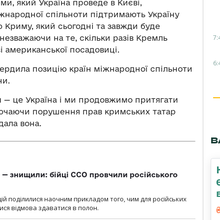
и, який Україна проведе в Києві,
іжнародної спільноти підтримають Україну
ю Криму, який сьогодні та завжди буде
7:
незважаючи на те, скільки разів Кремль
ві американської посадовиці.
6:
ердила позицію країн міжнародної спільноти
ни.
 — це Україна і ми продовжимо притягати
 включаючи порушення прав кримських татар
дала вона.
В
 — знищили: бійці ССО провчили російського
ій поділилися наочним прикладом того, чим для російських
ися відмова здаватися в полон.