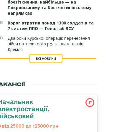
боєзіткнення, найбільше — на
Покровському та Костянтинівському
напрямках
43
Ворог втратив понад 1300 солдатів та
7 систем ППО — Генштаб ЗСУ
43
Два роки Курської операції: перенесення
війни на територію рф та злам планів
Кремля
ВСІ НОВИНИ
АКАНСІЇ
Начальник
електpостанції,
військовий
від 25000 до 125000 грн