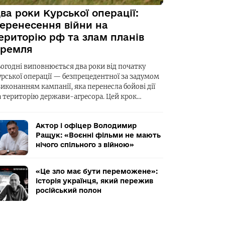
ва роки Курської операції:
еренесення війни на
ериторію рф та злам планів
ремля
ьогодні виповнюється два роки від початку
урської операції — безпрецедентної за задумом
виконанням кампанії, яка перенесла бойові дії
а територію держави-агресора. Цей крок…
Актор і офіцер Володимир
Ращук: «Воєнні фільми не мають
нічого спільного з війною»
«Це зло має бути переможене»:
історія українця, який пережив
російський полон