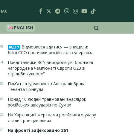
НАС
ENGLISH
29
Відмовився здатися — знищили:
ВІДЕО
бійці ССО провчили російського упертюха
14
Представники ЗСУ вибороли дві бронзові
нагороди на чемпіонаті Європи U23 зі
стрільби кульової
00
Пам’яті штурмовика з Австралії Брока
Тенанта Грінвуда
39
Понад 10 людей травмовані внаслідок
російських авіаударів по Сумах
22
На Харківщині жертвами російського удару
стали троє цивільних
07
На фронті зафіксовано 261