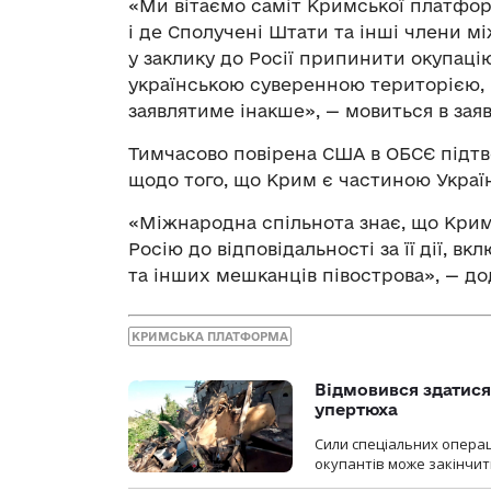
«Ми вітаємо саміт Кримської платформ
і де Сполучені Штати та інші члени м
у заклику до Росії припинити окупаці
українською суверенною територією, 
заявлятиме інакше», — мовиться в зая
Тимчасово повірена США в ОБСЄ підтв
щодо того, що Крим є частиною Украї
«Міжнародна спільнота знає, що Крим
Росію до відповідальності за її дії,
та інших мешканців півострова», — до
КРИМСЬКА ПЛАТФОРМА
Відмовився здатися
упертюха
Сили спеціальних операц
окупантів може закінчит