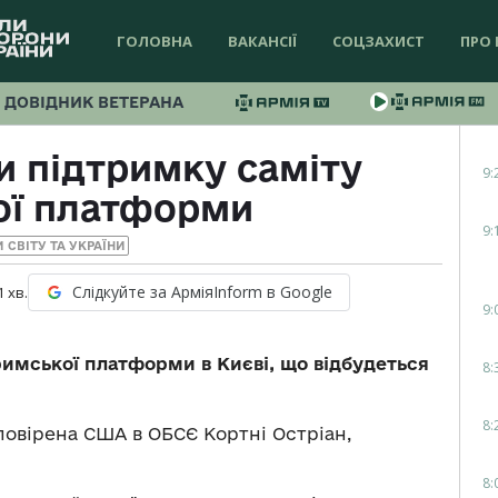
ГОЛОВНА
ВАКАНСІЇ
СОЦЗАХИСТ
ПРО 
ДОВІДНИК ВЕТЕРАНА
 підтримку саміту
9:
ої платформи
9:
 СВІТУ ТА УКРАЇНИ
Слідкуйте за АрміяInform в Google
1
хв.
9:
имської платформи в Києві, що відбудеться
8:
8:
повірена США в ОБСЄ Кортні Остріан,
8: