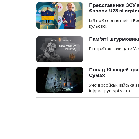
Представники ЗСУ в
Європи U23 зі стріл
Із 3 по 9 серпня в місті
кульової.
Пам’яті штурмовика
Він приїхав захищати Укр
Понад 10 людей тра
Сумах
Уночі російські війська
інфраструктурі міста.