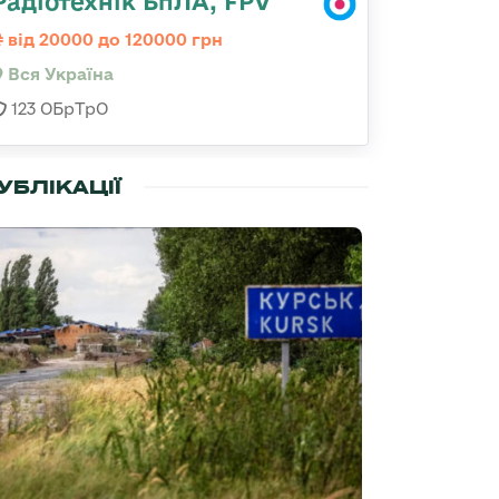
Радіотехнік БпЛА, FPV
від 20000 до 120000 грн
Вся Україна
123 ОБрТрО
УБЛІКАЦІЇ