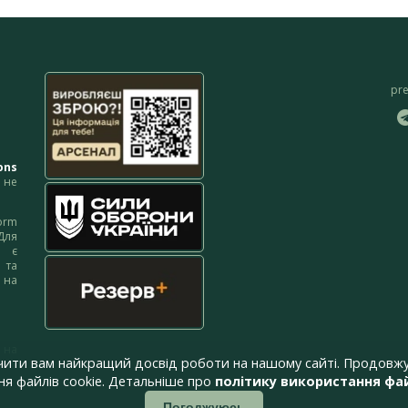
pr
ons
не
orm
Для
м є
 та
 на
 на
чити вам найкращий досвід роботи на нашому сайті. Продовжу
я файлів cookie. Детальніше про
політику використання фай
Погоджуюсь