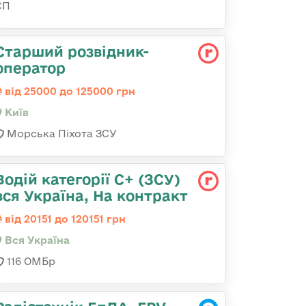
СП
Стаpший pозвідник-
опеpатоp
від 25000 до 125000 грн
Київ
Морська Піхота ЗСУ
Водій категорії С+ (ЗСУ)
вся Україна, На контракт
від 20151 до 120151 грн
Вся Україна
116 ОМБр