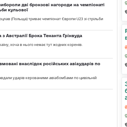
ибороли дві бронзові нагороди на чемпіонаті
ьби кульової
 Вроцлав (Польща) триває чемпіонат Європи U23 зі стрільби
 з Австралії Брока Тенанта Грінвуда
аїну, хоча в нього немає тут жодних коренів.
вмовані внаслідок російських авіаударів по
 завдали ударів керованими авіабомбами по цивільній