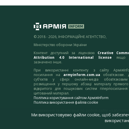
© 2018 - 2026, ІНФОРМАЦІЙНЕ АГЕНТСТВО,
Міністерство оборони України
Контент доступний за ліцензією
Creative Comm
Attribution 4.0 International license
якщо 
зазначено інше.
При використанні контенту з сайту АрміяInf
посилання на
armyinform.com.ua
обов’язкове. 
суб’єктів у сфері онлайн-медіа обов’язкови
розміщення у першому абзаці матеріалу прямого
відкритого для пошукових систем гіперпосилання
цитований матеріал.
Політика користування сайтом АрміяInform
Політика використання файлів cookie
Зауваження та пропозиції по роботі сайту надсилайте
Ми використовуємо файли cookie, щоб забезпе
адресу:
webmaster@armyinform.com.ua
використанн