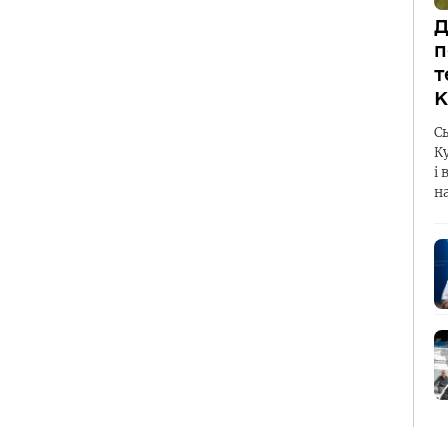
Д
п
т
К
С
К
і 
н