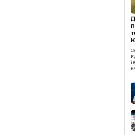
Д
п
т
К
С
К
і 
н