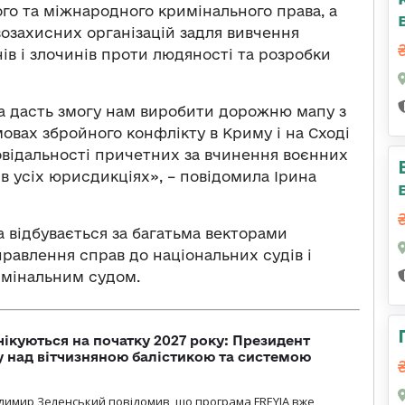
го та міжнародного кримінального права, а
озахисних організацій задля вивчення
ів і злочинів проти людяності та розробки
 дасть змогу нам виробити дорожню мапу з
мовах збройного конфлікту в Криму і на Сході
овідальності причетних за вчинення воєнних
 в усіх юрисдикціях», – повідомила Ірина
 відбувається за багатьма векторами
правлення справ до національних судів і
имінальним судом.
чікуються на початку 2027 року: Президент
у над вітчизняною балістикою та системою
димир Зеленський повідомив, що програма FREYJA вже