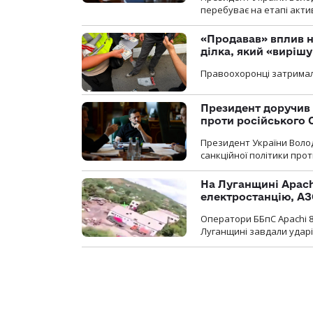
перебуває на етапі актив
«Продавав» вплив н
ділка, який «виріш
Правоохоронці затримал
Президент доручив 
проти російського
Президент України Воло
санкційної політики проти
На Луганщині Apach
електростанцію, АЗ
Оператори ББпС Apachi 8
Луганщині завдали ударів