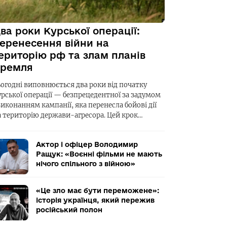
ва роки Курської операції:
еренесення війни на
ериторію рф та злам планів
ремля
ьогодні виповнюється два роки від початку
урської операції — безпрецедентної за задумом
виконанням кампанії, яка перенесла бойові дії
а територію держави-агресора. Цей крок…
Актор і офіцер Володимир
Ращук: «Воєнні фільми не мають
нічого спільного з війною»
«Це зло має бути переможене»:
історія українця, який пережив
російський полон