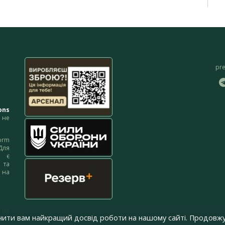
pr
ons
не
orm
Для
м є
 та
 на
 на
чити вам найкращий досвід роботи на нашому сайті. Продовжу