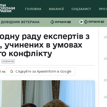
ГОЛОВНА
ВАКАНСІЇ
СОЦЗАХИСТ
ПРО 
ДОВІДНИК ВЕТЕРАНА
дну раду експертів з
20
, учинених в умовах
го конфлікту
20
НОВИНИ
Слідкуйте за АрміяInform в Google
1
хв.
20
20