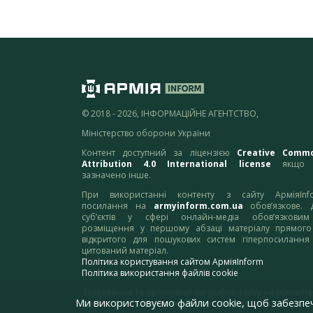
© 2018 - 2026, ІНФОРМАЦІЙНЕ АГЕНТСТВО,
Міністерство оборони України
Контент доступний за ліцензією
Creative Comm
Attribution 4.0 International license
якщо 
зазначено інше.
При використанні контенту з сайту АрміяInf
посилання на
armyinform.com.ua
обов’язкове. 
суб’єктів у сфері онлайн-медіа обов’язкови
розміщення у першому абзаці матеріалу прямого
відкритого для пошукових систем гіперпосилання
цитований матеріал.
Політика користування сайтом АрміяInform
Політика використання файлів cookie
Зауваження та пропозиції по роботі сайту надсилайте
Ми використовуємо файли cookie, щоб забезпе
адресу:
webmaster@armyinform.com.ua