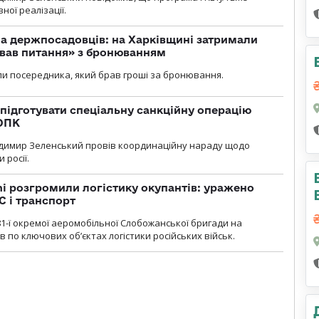
ної реалізації.
а держпосадовців: на Харківщині затримали
ував питання» з бронюванням
и посередника, який брав гроші за бронювання.
підготувати спеціальну санкційну операцію
 ОПК
димир Зеленський провів координаційну нараду щодо
 росії.
i розгромили логістику окупантів: уражено
С і транспорт
1-ї окремої аеромобільної Слобожанської бригади на
 по ключових об’єктах логістики російських військ.