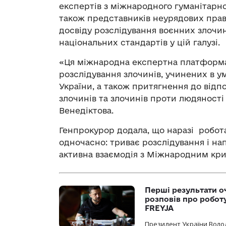
експертів з міжнародного гуманітарно
також представників неурядових прав
досвіду розслідування воєнних злочин
національних стандартів у цій галузі.
«Ця міжнародна експертна платформа
розслідування злочинів, учинених в у
України, а також притягнення до відп
злочинів та злочинів проти людяності
Венедіктова.
Генпрокурор додала, що наразі робота
одночасно: триває розслідування і на
активна взаємодія з Міжнародним кр
Перші результати о
розповів про робот
FREYJA
Президент України Воло