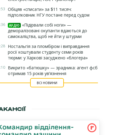
:53
Обіцяв «списати» за $11 тисяч:
підполковник НГУ постане перед судом
:36
«Підірвали собі ноги» —
АУДІО
деморалізовані окупанти вдаються до
самокаліцтва, щоб не йти у штурми
:28
Ностальгія за пломбіром і виправдання
росії коштували студенту семи років
тюрми: у Харкові засуджено «блогера»
:10
Викрито «батюшку» — зрадника: агент фсб
отримав 15 років ув’язнення
ВСІ НОВИНИ
АКАНСІЇ
Командир відділення-
командир машини,