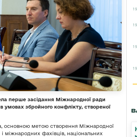
19
19
19
19
ела перше засідання Міжнародної ради
 в умовах збройного конфлікту, створеної
В
а, основною метою створення Міжнародної
 і міжнародних фахівців, національних