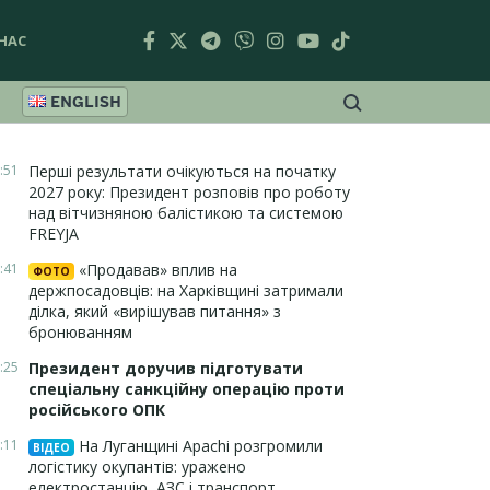
НАС
ENGLISH
:51
Перші результати очікуються на початку
2027 року: Президент розповів про роботу
над вітчизняною балістикою та системою
FREYJA
:41
«Продавав» вплив на
ФОТО
держпосадовців: на Харківщині затримали
ділка, який «вирішував питання» з
бронюванням
:25
Президент доручив підготувати
спеціальну санкційну операцію проти
російського ОПК
:11
На Луганщині Apachi розгромили
ВІДЕО
логістику окупантів: уражено
електростанцію, АЗС і транспорт