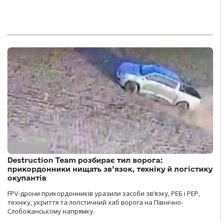
Destruction Team розбирає тил ворога:
прикордонники нищать зв’язок, техніку й логістику
окупантів
FPV-дрони прикордонників уразили засоби зв’язку, РЕБ і РЕР,
техніку, укриття та логістичний хаб ворога на Північно-
Слобожанському напрямку.