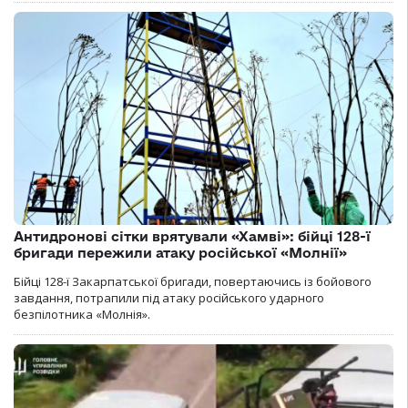
Антидронові сітки врятували «Хамві»: бійці 128-ї
бригади пережили атаку російської «Молнії»
Бійці 128-ї Закарпатської бригади, повертаючись із бойового
завдання, потрапили під атаку російського ударного
безпілотника «Молнія».