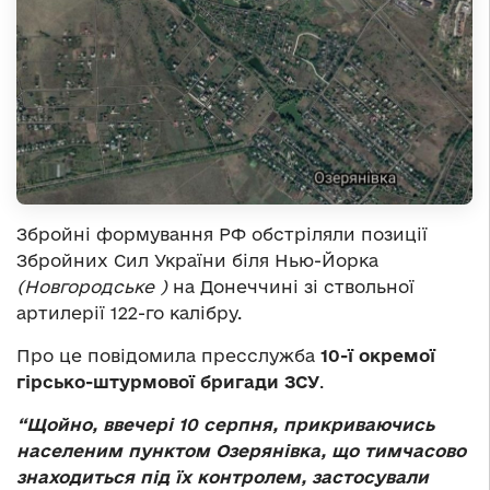
Збройні формування РФ обстріляли позиції
Збройних Сил України біля Нью-Йорка
(Новгородське )
на Донеччині зі ствольної
артилерії 122-го калібру.
Про це повідомила пресслужба
10-ї окремої
гірсько-штурмової бригади ЗСУ
.
“Щойно, ввечері 10 серпня, прикриваючись
населеним пунктом Озерянівка, що тимчасово
знаходиться під їх контролем, застосували