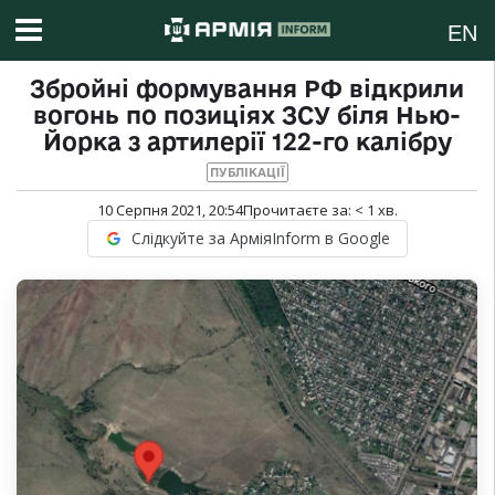
EN
Збройні формування РФ відкрили
вогонь по позиціях ЗСУ біля Нью-
Йорка з артилерії 122-го калібру
ПУБЛІКАЦІЇ
10 Серпня 2021, 20:54
Прочитаєте за:
< 1
хв.
Слідкуйте за АрміяInform в Google