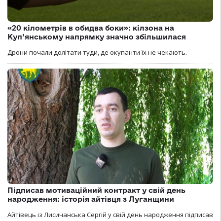
«20 кілометрів в обидва боки»: кілзона на
Куп’янському напрямку значно збільшилася
Дрони почали долітати туди, де окупанти їх не чекають.
Підписав мотиваційний контракт у свій день
народження: історія айтівця з Луганщини
Айтівець із Лисичанська Сергій у свій день народження підписав