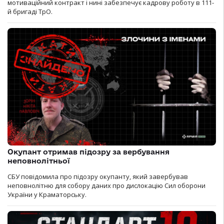
мотиваційний контракт і нині забезпечує кадрову роботу в 111-
й бригаді ТрО.
Окупант отримав підозру за вербування
неповнолітньої
СБУ повідомила про підозру окупанту, який завербував
неповнолітню для собору даних про дислокацію Сил оборони
України у Краматорську.