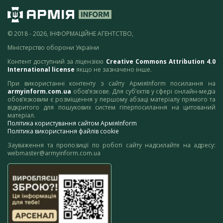
© 2018 - 2026, ІНФОРМАЦІЙНЕ АГЕНТСТВО,
Міністерство оборони України
Контент доступний за ліцензією
Creative Commons Attribution 4.0
International license
якщо не зазначено інше.
При використанні контенту з сайту АрміяInform посилання на
armyinform.com.ua
обов’язкове. Для суб’єктів у сфері онлайн-медіа
обов’язковим є розміщення у першому абзаці матеріалу прямого та
відкритого для пошукових систем гіперпосилання на цитований
матеріал.
Політика користування сайтом АрміяInform
Політика використання файлів cookie
Зауваження та пропозиції по роботі сайту надсилайте на адресу:
webmaster@armyinform.com.ua