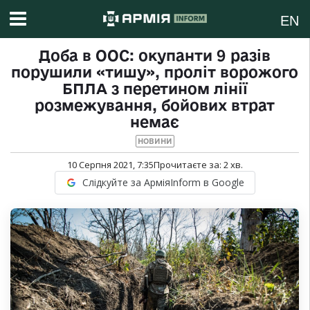
EN
Доба в ООС: окупанти 9 разів
порушили «тишу», проліт ворожого
БПЛА з перетином лінії
розмежування, бойових втрат
немає
НОВИНИ
10 Серпня 2021, 7:35
Прочитаєте за:
2
хв.
Слідкуйте за АрміяInform в Google