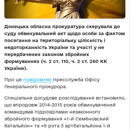
Донецька обласна прокуратура скерувала до
суду обвинувальний акт щодо особи за фактом
посягання на територіальну цілісність і
недоторканність України та участі у не
передбачених законом збройних
формуваннях (ч. 2 ст. 110, ч. 2 ст. 260 КК
України).
Про це
повідомляє
пресслужба Офісу
Генерального прокурора.
Спеціальне досудове розслідування встановило,
що впродовж 2014-2015 років обвинувачений
командував підрозділами незаконного
збройного формування «1-й Семёновский
батальйон» та «9 рота 3 артбатальйона 1-й