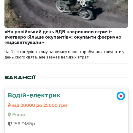
«На російський день ВДВ накришили втричі-
вчетверо більше окупантів»: окупанти феєрично
«відсвяткували»
На Олександрівському напрямку ворог спробував атакувати у
день свого свята, але зазнав великих втрат.
ВАКАНСІЇ
Водій-електрик
від 20000 до 25000 грн
Рівне
156 ОМБр