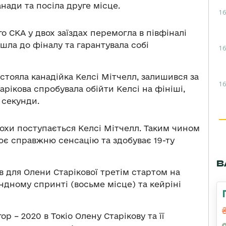
нади та посіла друге місце.
16
 СКА у двох заїздах перемогла в півфіналі
шла до фіналу та гарантувала собі
16
истояла канадійка Келсі Мітчелл, залишився за
16
рікова спробувала обійти Келсі на фініші,
 секунди.
трохи поступається Келсі Мітчелл. Таким чином
ює справжню сенсацію та здобуває 19-ту
В
в для Олени Старікової третім стартом на
андному спринті (восьме місце) та кейріні
р – 2020 в Токіо Олену Старікову та її