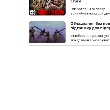
стрім
Оператори 3-го полку СС
вони облетіли двори дро
Обладнання без пов
підтримку для під
Міноборони продовжує пр
яка дозволяє оновлювати