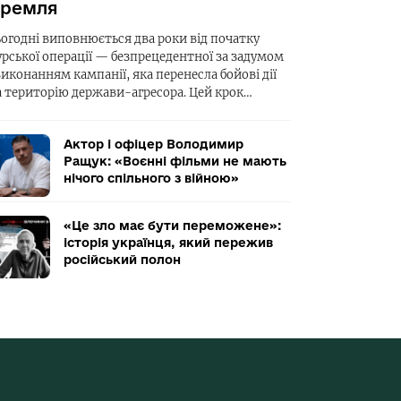
ремля
ьогодні виповнюється два роки від початку
урської операції — безпрецедентної за задумом
виконанням кампанії, яка перенесла бойові дії
а територію держави-агресора. Цей крок…
Актор і офіцер Володимир
Ращук: «Воєнні фільми не мають
нічого спільного з війною»
«Це зло має бути переможене»:
історія українця, який пережив
російський полон