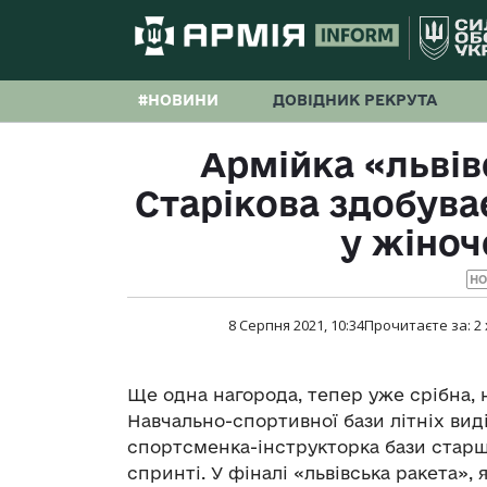
#НОВИНИ
ДОВІДНИК РЕКРУТА
Армійка «львів
Старікова здобува
у жіноч
Н
8 Серпня 2021, 10:34
Прочитаєте за:
2
Ще одна нагорода, тепер уже срібна, н
Навчально-спортивної бази літніх виді
спортсменка-інструкторка бази старш
спринті. У фіналі «львівська ракета»,