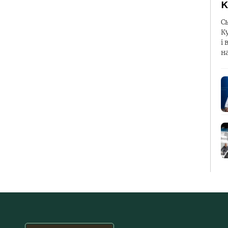
К
С
К
і 
н