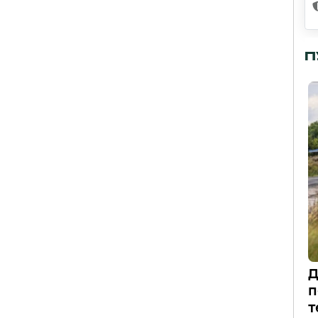
П
Д
п
т