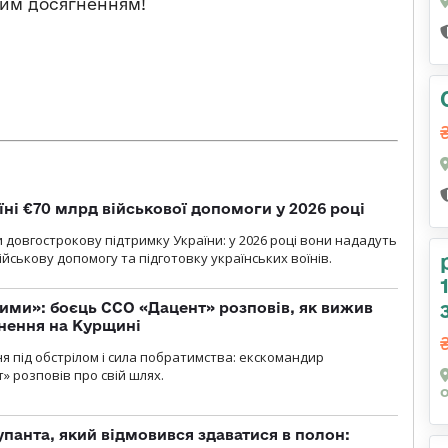
ким досягненням!
їні €70 млрд військової допомоги у 2026 році
 довгострокову підтримку України: у 2026 році вони нададуть
ійськову допомогу та підготовку українських воїнів.
ми»: боєць ССО «Дацент» розповів, як вижив
нення на Курщині
ня під обстрілом і сила побратимства: екскомандир
» розповів про свій шлях.
упанта, який відмовився здаватися в полон: