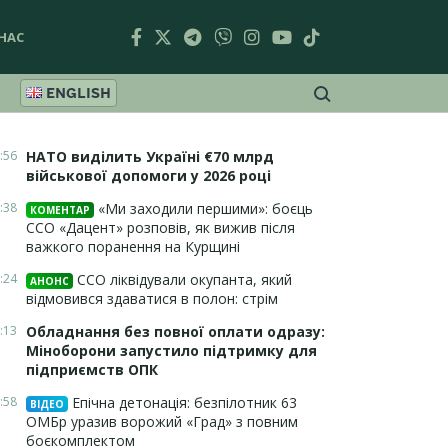
НАС
ENGLISH
:56
НАТО виділить Україні €70 млрд
військової допомоги у 2026 році
:38
«Ми заходили першими»: боєць
КОМЕНТАР
ССО «Дацент» розповів, як вижив після
важкого поранення на Курщині
:24
ССО ліквідували окупанта, який
АНОНС
відмовився здаватися в полон: стрім
:13
Обладнання без повної оплати одразу:
Міноборони запустило підтримку для
підприємств ОПК
:58
Епічна детонація: безпілотник 63
ВІДЕО
ОМБр уразив ворожий «Град» з повним
боєкомплектом