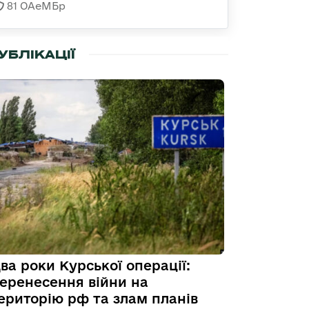
81 ОАеМБр
УБЛІКАЦІЇ
ва роки Курської операції:
еренесення війни на
ериторію рф та злам планів