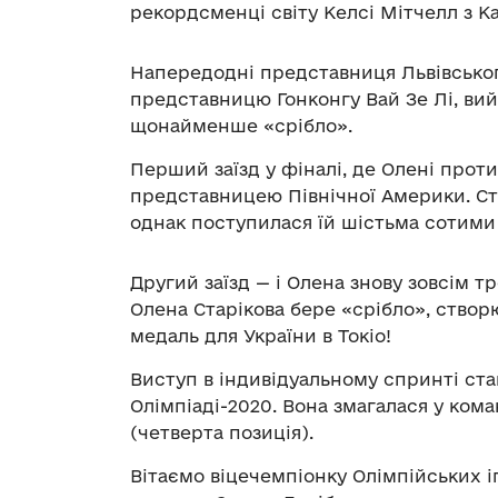
рекордсменці світу Келсі Мітчелл з Ка
Напередодні представниця Львівського
представницю Гонконгу Вай Зе Лі, вий
щонайменше «срібло».
Перший заїзд у фіналі, де Олені прот
представницею Північної Америки. Ста
однак поступилася їй шістьма сотими
Другий заїзд — і Олена знову зовсім 
Олена Старікова бере «срібло», створ
медаль для України в Токіо!
Виступ в індивідуальному спринті ста
Олімпіаді-2020. Вона змагалася у ком
(четверта позиція).
Вітаємо віцечемпіонку Олімпійських іго