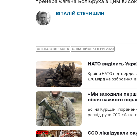
тренера Євгена Болібруха з цим висо
ВІТАЛІЙ СТЕЧИШИН
ОЛЕНА СТАРІКОВА
ОЛІМПІЙСЬКІ ІГРИ 2020
НАТО виділить Укра
Країни НАТО підтвердили
€70 млрд на озброєння, в
«Ми заходили перши
після важкого пора
Бої на Курщині, поранен
розвідгрупи ССО «Дацент
ССО ліквідували ок