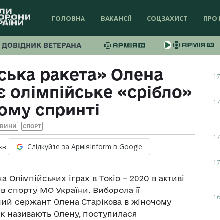
ГОЛОВНА
ВАКАНСІЇ
СОЦЗАХИСТ
ПРО 
ДОВІДНИК ВЕТЕРАНА
ська ракета» Олена
17
є олімпійське «срібло»
17
ому спринті
ОВИНИ
СПОРТ
17
Слідкуйте за АрміяInform в Google
хв.
17
а Олімпійських іграх в Токіо – 2020 в активі
в спорту МО України. Виборола її
16
ий сержант Олена Старікова в жіночому
 як називають Олену, поступилася