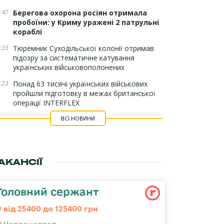
:47
Берегова охорона росіян отримала
пробоїни: у Криму уражені 2 патрульні
кораблі
:33
Тюремник Суходільської колонії отримав
підозру за систематичне катування
українських військовополонених
:23
Понад 63 тисячі українських військових
пройшли підготовку в межах британської
операції INTERFLEX
ВСІ НОВИНИ
АКАНСІЇ
Головний сержант
від 25400 до 125400 грн